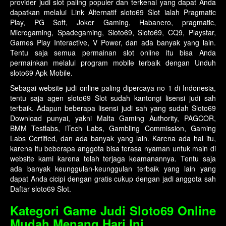
provider judi slot paling populer dan terkenal yang dapat Anda
dapatkan melalui Link Alternatif sloto69 Slot ialah Pragmatic
Play, PG Soft, Joker Gaming, Habanero, pragmatic,
Microgaming, Spadegaming, Sloto69, Sloto69, CQ9, Playstar,
Games Play Interactive, V Power, dan ada banyak yang lain.
Tentu saja semua permainan slot online itu bisa Anda
permainkan melalui program mobile terbaik dengan Unduh
sloto69 Apk Mobile.
Sebagai website judi online paling dipercaya no 1 di Indonesia,
tentu saja agen sloto69 Slot sudah kantongi lisensi judi sah
terbaik. Adapun beberapa lisensi judi sah yang sudah Sloto69
Download punyai, yakni Malta Gaming Authority, PAGCOR,
BMM Testlabs, iTech Labs, Gambling Commission, Gaming
Labs Certified, dan ada banyak yang lain. Karena ada hal itu,
karena itu beberapa anggota bisa terasa nyaman untuk main di
website kami karena telah terjaga keamanannya. Tentu saja
ada banyak keunggulan-keunggulan terbaik yang lain yang
dapat Anda cicipi dengan gratis cukup dengan jadi anggota sah
Daftar sloto69 Slot.
Kategori Game Judi Sloto69 Online
Mudah Menang Hari Ini