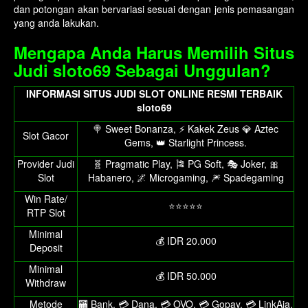
dan potongan akan bervariasi sesuai dengan jenis pemasangan
yang anda lakukan.
Mengapa Anda Harus Memilih Situs
Judi sloto69 Sebagai Unggulan?
INFORMASI SITUS JUDI SLOT ONLINE RESMI TERBAIK
sloto69
🍭 Sweet Bonanza, ⚡ Kakek Zeus 💎 Aztec
Slot Gacor
Gems, 👑 Starlight Princess.
Provider Judi
🧬 Pragmatic Play, 🎏 PG Soft, 🎭 Joker, 🎀
Slot
Habanero, 🌌 Microgaming, 🎆 Spadegaming
Win Rate/
⭐⭐⭐⭐⭐
RTP Slot
Minimal
💰 IDR 20.000
Deposit
Minimal
💰 IDR 50.000
Withdraw
Metode
🏧 Bank, 💳 Dana, 💳 OVO, 💳 Gopay, 💳 LinkAja,