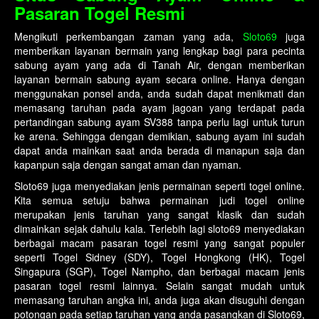
Pasaran Togel Resmi
Mengikuti perkembangan zaman yang ada,
Sloto69
juga
memberikan layanan bermain yang lengkap bagi para pecinta
sabung ayam yang ada di Tanah Air, dengan memberikan
layanan bermain sabung ayam secara online. Hanya dengan
menggunakan ponsel anda, anda sudah dapat menikmati dan
memasang taruhan pada ayam jagoan yang terdapat pada
pertandingan sabung ayam SV388 tanpa perlu lagi untuk turun
ke arena. Sehingga dengan demikian, sabung ayam ini sudah
dapat anda mainkan saat anda berada di manapun saja dan
kapanpun saja dengan sangat aman dan nyaman.
Sloto69 juga menyediakan jenis permainan seperti togel online.
Kita semua setuju bahwa permainan judi togel online
merupakan jenis taruhan yang sangat klasik dan sudah
dimainkan sejak dahulu kala. Terlebih lagi sloto69 menyediakan
berbagai macam pasaran togel resmi yang sangat populer
seperti Togel Sidney (SDY), Togel Hongkong (HK), Togel
Singapura (SGP), Togel Nampho, dan berbagai macam jenis
pasaran togel resmi lainnya. Selain sangat mudah untuk
memasang taruhan angka ini, anda juga akan disuguhi dengan
potongan pada setiap taruhan yang anda pasangkan di Sloto69,