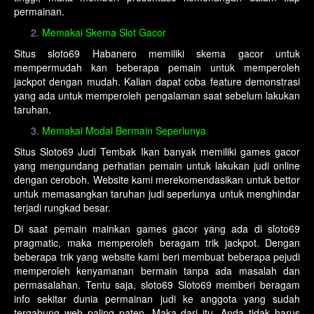
permainan.
Memakai Skema Slot Gacor
Situs sloto69 Habanero memiliki skema gacor untuk
mempermudah kan beberapa pemain untuk memperoleh
jackpot dengan mudah. Kalian dapat coba feature demonstrasi
yang ada untuk memperoleh pengalaman saat sebelum lakukan
taruhan.
Memakai Modal Bermain Seperlunya
Situs Sloto69 Judi Tembak Ikan banyak memiliki games gacor
yang mengundang perhatian pemain untuk lakukan judi online
dengan ceroboh. Website kami merekomendasikan untuk bettor
untuk memasangkan taruhan judi seperlunya untuk menghindar
terjadi rungkad besar.
Di saat pemain mainkan games gacor yang ada di sloto69
pragmatic, maka memperoleh beragam trik jackpot. Dengan
beberapa trik yang website kami beri membuat beberapa pejudi
memperoleh kenyamanan bermain tanpa ada masalah dan
permasalahan. Tentu saja, sloto69 Sloto69 memberi beragam
info sekitar dunia permainan judi ke anggota yang sudah
tergabung web paling paten. Maka dari itu, Anda tidak harus