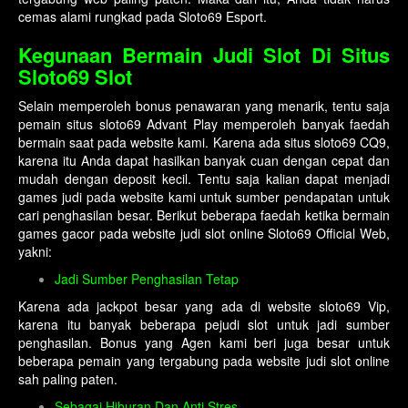
cemas alami rungkad pada Sloto69 Esport.
Kegunaan Bermain Judi Slot Di Situs
Sloto69 Slot
Selain memperoleh bonus penawaran yang menarik, tentu saja
pemain situs sloto69 Advant Play memperoleh banyak faedah
bermain saat pada website kami. Karena ada situs sloto69 CQ9,
karena itu Anda dapat hasilkan banyak cuan dengan cepat dan
mudah dengan deposit kecil. Tentu saja kalian dapat menjadi
games judi pada website kami untuk sumber pendapatan untuk
cari penghasilan besar. Berikut beberapa faedah ketika bermain
games gacor pada website judi slot online Sloto69 Official Web,
yakni:
Jadi Sumber Penghasilan Tetap
Karena ada jackpot besar yang ada di website sloto69 Vip,
karena itu banyak beberapa pejudi slot untuk jadi sumber
penghasilan. Bonus yang Agen kami beri juga besar untuk
beberapa pemain yang tergabung pada website judi slot online
sah paling paten.
Sebagai Hiburan Dan Anti Stres