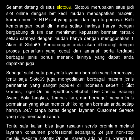
Selamat datang di situs
sloto69
, Sloto69 merupakan situs judi
slot online dengan bet kecil mudah mendapatkan maxwin,
karena memiliki RTP slot yang gacor dan juga terpercaya. Raih
kemenangan buat diri anda setiap harinya hanya dengan
bergabung di sini dan menikmati kepuasan bermain terbaik
setiap saatnya dengan mudah hanya dengan menggunakan 1
Akun di Sloto69. Kemenangan anda akan dibarengi dengan
proses penarikan yang cepat dan amanah serta terdapat
berbagai jenis bonus menarik lainnya yang dapat anda
dapatkan juga.
Sebagai salah satu penyedia layanan bermain yang terpercaya,
tentu saja Sloto69 juga menyediakan berbagai macam jenis
permainan yang sangat populer di Indonesia seperti : Slot
Games, Togel Online, Sportbook Sbobet, Live Casino, Sabung
Ayam, Bola Tangkas, Tembak Ikan, dan berbagai macam jenis
permainan yang akan memenuhi keinginan bermain anda setiap
harinya 24/7 tanpa batas dengan layanan Customer Service
yang siap membantu anda.
Tentu saja kalian bisa juga rasakan servis premium melalui
layanan konsumen professional sepanjang 24 jam non-stop
melalui website sloto69 Online. Karena ada hal itu, karena itu