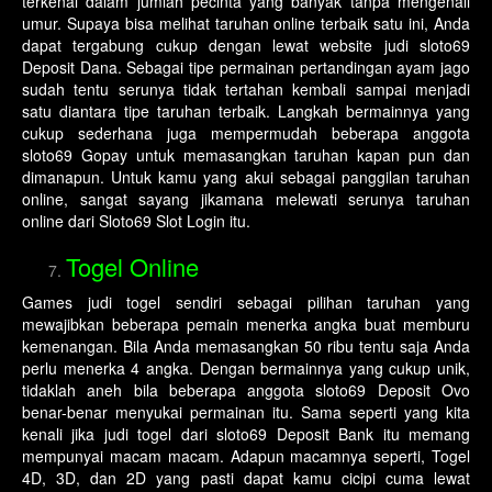
terkenal dalam jumlah pecinta yang banyak tanpa mengenali
umur. Supaya bisa melihat taruhan online terbaik satu ini, Anda
dapat tergabung cukup dengan lewat website judi sloto69
Deposit Dana. Sebagai tipe permainan pertandingan ayam jago
sudah tentu serunya tidak tertahan kembali sampai menjadi
satu diantara tipe taruhan terbaik. Langkah bermainnya yang
cukup sederhana juga mempermudah beberapa anggota
sloto69 Gopay untuk memasangkan taruhan kapan pun dan
dimanapun. Untuk kamu yang akui sebagai panggilan taruhan
online, sangat sayang jikamana melewati serunya taruhan
online dari Sloto69 Slot Login itu.
Togel Online
Games judi togel sendiri sebagai pilihan taruhan yang
mewajibkan beberapa pemain menerka angka buat memburu
kemenangan. Bila Anda memasangkan 50 ribu tentu saja Anda
perlu menerka 4 angka. Dengan bermainnya yang cukup unik,
tidaklah aneh bila beberapa anggota sloto69 Deposit Ovo
benar-benar menyukai permainan itu. Sama seperti yang kita
kenali jika judi togel dari sloto69 Deposit Bank itu memang
mempunyai macam macam. Adapun macamnya seperti, Togel
4D, 3D, dan 2D yang pasti dapat kamu cicipi cuma lewat