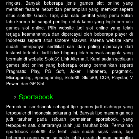
ringkas. Banyak beberapa jenis games slot online yang
memberi feature hebat dan penampilan yang memikat seperti
situs sloto69 Gacor. Tapi, ada satu perihal yang perlu kalian
tahu karena ini sangat penting untuk kamu yang ingin bermain
games slot online. Pilih website judi slot online yang telah
terjaga keamanannya dan dipercayai oleh beberapa player di
Indonesia seperti situs sloto69 Maxwin. Karena website kami
sudah mempunyai sertifikat sah dan paling dipercaya dari
instansi tertentu. Jadi tidak bingung telah banyak anggota yang
bermain di website Sloto69 Link Alternatif. Kami sudah sediakan
games slot online yang beberapa orang permainkan seperti
Pragmatic Play, PG Soft, Joker, Habanero, pragmatic,
Microgaming, Spadegaming, Sloto69, Sloto69, CQ9, Playstar, V
Power, dan GP Slot.
Sportsbook
Permainan sportsbook sebagai tipe games judi olahraga yang
terpopuler di Indonesia sekarang ini. Banyak tipe macam games
judi taruhan pada sebuah permainan sportsbook, yang
terpopuler satu diantaranya ialah judi taruhan bola. Permainan
sportsbook sloto69 4D telah ada sudah sejak lama, tapi
beberapa orang yang semakin lebih akrab dengan panggilan