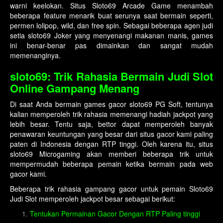
warni keelokan. Situs Sloto69 Arcade Game menambah
beberapa feature menarik buat serunya saat bermain seperti,
permen lolipop, wild, dan free spin. Sebagai beberapa agen judi
setia sloto69 Joker yang menyenangi makanan manis, games
ini benar-benar pas dimainkan dan sangat mudah
memenanginya.
sloto69: Trik Rahasia Bermain Judi Slot
Online Gampang Menang
Di saat Anda bermain games gacor sloto69 PG Soft, tentunya
kalian memperoleh trik rahasia memenangi hadiah jackpot yang
lebih besar. Tentu saja, bettor dapat memperoleh banyak
penawaran keuntungan yang besar dari situs gacor kami paling
paten di Indonesia dengan RTP tinggi. Oleh karena itu, situs
sloto69 Microgaming akan memberi beberapa trik untuk
mempermudah beberapa pemain ketika bermain pada web
gacor kami.
Beberapa trik rahasia gampang gacor untuk pemain Sloto69
Judi Slot memperoleh jackpot besar sebagai berikut:
Tentukan Permainan Gacor Dengan RTP Paling tinggi