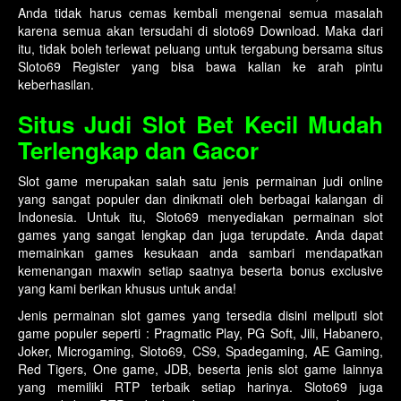
Anda tidak harus cemas kembali mengenai semua masalah
karena semua akan tersudahi di sloto69 Download. Maka dari
itu, tidak boleh terlewat peluang untuk tergabung bersama situs
Sloto69 Register yang bisa bawa kalian ke arah pintu
keberhasilan.
Situs Judi Slot Bet Kecil Mudah
Terlengkap dan Gacor
Slot game merupakan salah satu jenis permainan judi online
yang sangat populer dan dinikmati oleh berbagai kalangan di
Indonesia. Untuk itu, Sloto69 menyediakan permainan slot
games yang sangat lengkap dan juga terupdate. Anda dapat
memainkan games kesukaan anda sambari mendapatkan
kemenangan maxwin setiap saatnya beserta bonus exclusive
yang kami berikan khusus untuk anda!
Jenis permainan slot games yang tersedia disini meliputi slot
game populer seperti : Pragmatic Play, PG Soft, Jili, Habanero,
Joker, Microgaming, Sloto69, CS9, Spadegaming, AE Gaming,
Red Tigers, One game, JDB, beserta jenis slot game lainnya
yang memiliki RTP terbaik setiap harinya. Sloto69 juga