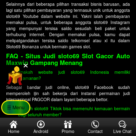
Selainnya dari beberapa pilihan transaksi bisnis barusan, ada
lagi satu pilihan pembayaran yang termasuk unik untuk anggota
sloto69 Youtube dalam website ini. Yakni ialah pembayaran
memakai pulsa, untuk beberapa anggota sloto69 Instagram
yang mempunyai tersisa saldo sesudah beli paket untuk
terhubung internet. Dengan memakai pulsa, kamu dapat
melipatgandakan tersisa saldo telkomsel atau xl itu dalam
Sloto69 Bonanza untuk bermain games slot.
FAQ - Situs Judi sloto69 Slot Gacor Auto
Maxwin Gampang Menang
Apakah website judi sloto69 Indonesia memiliki
keamanan?
Sebagai bandar judi online, sloto69 Facebook sudah
memperoleh ijin sah bekerja dari instansi permainan judi
internasional PAGCOR dalam layani beberapa bettor.
☰ Menu
Apakah sloto69 Tiktok bisa memenuhi kemauan bermain
bagi seluruh member?
Hal tersebut sudah tentu, karenanya bermacamnya perjudian
yang kami datangkan bisa penuhi hasrat dari beberapa bettor
Home
Android
Promo
Contact
Live Chat
walaupun berbeda. Tidak itu saja, kami tentu saja