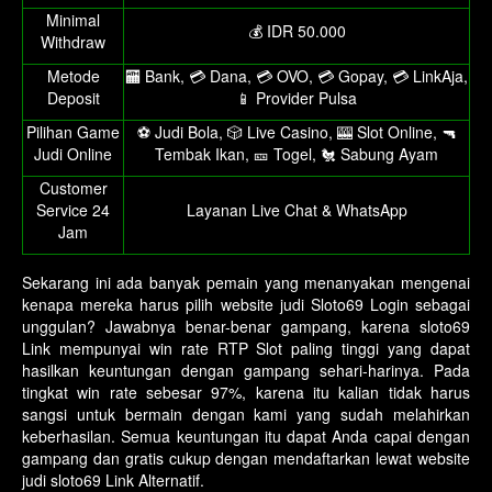
Minimal
💰 IDR 50.000
Withdraw
Metode
🏧 Bank, 💳 Dana, 💳 OVO, 💳 Gopay, 💳 LinkAja,
Deposit
📱 Provider Pulsa
Pilihan Game
⚽ Judi Bola, 🎲 Live Casino, 🎰 Slot Online, 🔫
Judi Online
Tembak Ikan, 🎫 Togel, 🐔 Sabung Ayam
Customer
Service 24
Layanan Live Chat & WhatsApp
Jam
Sekarang ini ada banyak pemain yang menanyakan mengenai
kenapa mereka harus pilih website judi Sloto69 Login sebagai
unggulan? Jawabnya benar-benar gampang, karena sloto69
Link mempunyai win rate RTP Slot paling tinggi yang dapat
hasilkan keuntungan dengan gampang sehari-harinya. Pada
tingkat win rate sebesar 97%, karena itu kalian tidak harus
sangsi untuk bermain dengan kami yang sudah melahirkan
keberhasilan. Semua keuntungan itu dapat Anda capai dengan
gampang dan gratis cukup dengan mendaftarkan lewat website
judi sloto69 Link Alternatif.