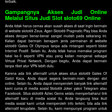
terbaik.
Gampangnya Akses Judi Online
Melalui Situs Judi Slot sloto69 Online
Anda tidak harus cemas akan susah akses di saat ingin bermain
di website sloto69 Zeus. Agen Sloto69 Pragmatic Play bisa Anda
akses dengan benar-benar sangat mudah pada sekarang ini.
Kalian dapat bermain beragam jenis permainan di website
sloto69 Gates Of Olympus tanpa ada rintangan seperti blokir
Internet Positif. Selain itu, Anda tidak harus memakai program
faksi ke-3 seperti VPN atau yang kalian mengenal sebagai
Virtual Privat Network. Dengan begitu, Anda dapat bermain
tanpa ribet atur VPN lebih dulu.
Karena ada link alternatif untuk akses situs sloto69 Gates Of
Gatot Kaca, Anda dapat segera bermain-main dengan slot
online. Selain itu, Anda dapat memperoleh banyak link alternatif
kami cuma di media sosial Sloto69 Joker yakni Telegram atau
Facebook. Situs sloto69 Aztec Gems selalu memperbaharui link
alternatif baru di media sosial itu. Anda langsung bisa ikuti
media sosial kami untuk memperoleh info terkini, bila ada link
alternatif terupdate. Selain itu, kami mempunyai program untuk