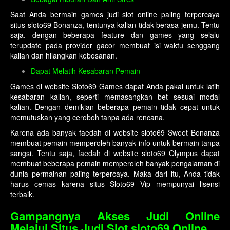
Saat Anda bermain games judi slot online paling terpercaya
situs sloto69 Bonanza, tentunya kalian tidak berasa jemu. Tentu
saja, dengan beberapa feature dan games yang selalu
terupdate pada provider gacor membuat isi waktu senggang
kalian dan hilangkan kebosanan.
Dapat Melatih Kesabaran Pemain
Games di website Sloto69 Games dapat Anda pakai untuk latih
kesabaran kalian, seperti memasangkan bet sesuai modal
kalian. Dengan demikian beberapa pemain tidak cepat untuk
memutuskan yang ceroboh tanpa ada rencana.
Karena ada banyak faedah di website sloto69 Sweet Bonanza
membuat pemain memperoleh banyak info untuk bermain tanpa
sangsi. Tentu saja, faedah di website sloto69 Olympus dapat
membuat beberapa pemain memperoleh banyak pengalaman di
dunia permainan paling terpercaya. Maka dari itu, Anda tidak
harus cemas karena situs Sloto69 Vip mempunyai lisensi
terbaik.
Gampangnya Akses Judi Online
Melalui Situs Judi Slot sloto69 Online