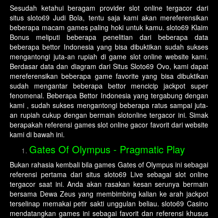
Sesudah ketahui beragam provider slot online tergacor dari
situs sloto69 Judi Bola, tentu saja kami akan mereferensikan
beberapa macam games paling hoki untuk kamu. sloto69 Klaim
Bonus meliputi beberapa penelitian dari beberapa data
beberapa bettor Indonesia yang bisa dibuktikan sudah sukses
mengantongi juta-an rupiah di game slot online website kami.
Berdasar data dan diagram dari Situs Sloto69 Ovo, kami dapat
mereferensikan beberapa game favorite yang bisa dibuktikan
sudah mengantar beberapa bettor mencicip jackpot super
fenomenal. Beberapa Bettor Indonesia yang tergabung dengan
kami , sudah sukses mengantongi beberapa ratus sampai juta-
an rupiah cukup dengan bermain slotonline tergacor ini. Simak
berapakah referensi games slot online gacor favorit dari website
kami di bawah ini.
Gates Of Olympus - Pragmatic Play
Bukan rahasia kembali bila games Gates of Olympus ini sebagai
referensi pertama dari situs sloto69 Live sebagai slot online
tergacor saat ini. Anda akan rasakan kesan serunya bermain
bersama Dewa Zeus yang membimbing kalian ke arah jackpot
terselinap memakai petir sakti unggulan beliau. sloto69 Casino
mendatangkan games ini sebagai favorit dan referensi khusus