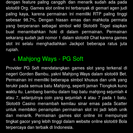
dengan feature paling canggih dan menarik sudah ada pada
sloto69 Org. Games slot online ini terbanyak di gemari agen judi
paling kaya, karena permainan ini memiliki RTP paling tinggi
sebesar 98,7%. Dengan hiasan emas dan mahkota permata
yang berperanan sebagai simbol wild Sloto69 Togel siapkan
buat menambahkan hoki di dalam permainan. Permainan
sekarang sudah jadi nomor 1 dalam sloto69 Chat karena games
slot ini selalu menghadiahkan Jackpot beberapa ratus juta
rupiah.
Mahjong Ways - PG Soft
Provider PG Soft mendatangkan games slot yang terkenal di
negeri Gorden Bambu, yakni Mahjong Ways dalam sloto69 Bet.
Permainan ini memiliki beberapa simbol khusus dan unik yang
terukir pada semua batu Mahjong, seperti jaman Tiongkok kuno
waktu itu. Lambang bambu dalam tiap batu mahjong sejumlah 4
atau 7, selanjutnya coin yang sejumlah 4 atau 7 pada 1 batu.
Sloto69 Casino menambah kemilau sinar emas pada Scatter
untuk membikin penampilan permainan slot ini jadi lebih unik
dan menarik. Permainan games slot online ini mempunyai
tingkat gacor yang lebih tinggi dalam website online sloto69 Bola
terpercaya dan terbaik di Indonesia.