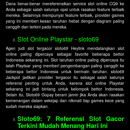
Dana benar-benar mereferensikan service slot online CQ9 ke
Anda sebagai salah satunya opsi untuk rasakan feature terbaik
mereka. Selainnya mempunyai feature terbaik, provider games
yang ini memberi kesan taruhan hebat dengan diagram paling
canggih dan terkini pada mereka.
Slot Online Playstar - sloto69
Agen judi slot tergacor sloto69 Heylink mendatangkan slot
online paling dipercaya sebagai favorite beberapa bettor
Indonesia sekarang ini. Slot taruhan online paling dipercaya itu
ialah Playtsar yang memberi pengembangan paling canggih ke
beberapa bettor Indonesia untuk bermain taruhan. sloto69
Jackpot jadikan provider tergacor itu sebagai salah satunya
referensi penting untuk Anda, karena slot online Playstar
sekarang ini jadi bintang untuk kelompok bettor Indonesia.
Selain itu, Sloto69 Gopay berani jamin jika Anda akan rasakan
kemenangan dalam sekejap dan nikmati tiap games kece yang
sudah mereka siapkan.
Sloto69: 7 Referensi Slot Gacor
Terkini Mudah Menang Hari Ini