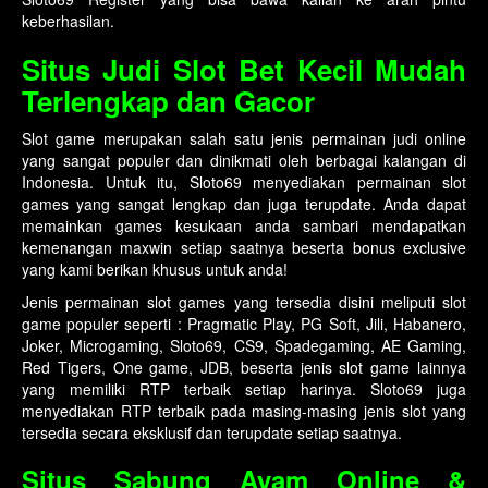
keberhasilan.
Situs Judi Slot Bet Kecil Mudah
Terlengkap dan Gacor
Slot game merupakan salah satu jenis permainan judi online
yang sangat populer dan dinikmati oleh berbagai kalangan di
Indonesia. Untuk itu, Sloto69 menyediakan permainan slot
games yang sangat lengkap dan juga terupdate. Anda dapat
memainkan games kesukaan anda sambari mendapatkan
kemenangan maxwin setiap saatnya beserta bonus exclusive
yang kami berikan khusus untuk anda!
Jenis permainan slot games yang tersedia disini meliputi slot
game populer seperti : Pragmatic Play, PG Soft, Jili, Habanero,
Joker, Microgaming, Sloto69, CS9, Spadegaming, AE Gaming,
Red Tigers, One game, JDB, beserta jenis slot game lainnya
yang memiliki RTP terbaik setiap harinya. Sloto69 juga
menyediakan RTP terbaik pada masing-masing jenis slot yang
tersedia secara eksklusif dan terupdate setiap saatnya.
Situs Sabung Ayam Online &