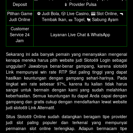
Deposit
📱 Provider Pulsa
Pilihan Game
⚽ Judi Bola, 🎲 Live Casino, 🎰 Slot Online, 🔫
Judi Online
Tembak Ikan, 🎫 Togel, 🐔 Sabung Ayam
Customer
Service 24
Layanan Live Chat & WhatsApp
Jam
Sekarang ini ada banyak pemain yang menanyakan mengenai
kenapa mereka harus pilih website judi Sloto69 Login sebagai
unggulan? Jawabnya benar-benar gampang, karena sloto69
Link mempunyai win rate RTP Slot paling tinggi yang dapat
hasilkan keuntungan dengan gampang sehari-harinya. Pada
tingkat win rate sebesar 97%, karena itu kalian tidak harus
sangsi untuk bermain dengan kami yang sudah melahirkan
keberhasilan. Semua keuntungan itu dapat Anda capai dengan
gampang dan gratis cukup dengan mendaftarkan lewat website
judi sloto69 Link Alternatif.
Situs Sloto69 Online sudah datangkan beragam tipe provider
judi slot paling populer dan terkenal yang mempunyai
permainan slot online terlengkap. Adapun bermacam tipe