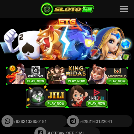
+6282132650181
+6282160122041
SLOTO69 OFFICIAL