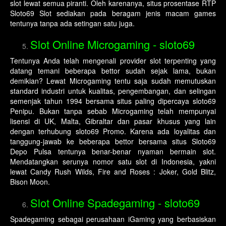
slot lewat semua piranti. Oleh karenanya, situs prosentase RTP
Sloto69 Slot sediakan pada beragam jenis macam games
tentunya tanpa ada setingan satu juga.
Slot Online Microgaming - sloto69
Tentunya Anda telah mengenali provider slot terpenting yang
datang temani beberapa bettor sudah sejak lama, bukan
demikian? Lewat Microgaming tentu saja sudah memutuskan
standard industri untuk kualitas, pengembangan, dan selingan
semenjak tahun 1994 bersama situs paling dipercaya sloto69
Penipu. Bukan tanpa sebab Microgaming telah mempunyai
lisensi di UK, Malta, Gibraltar dan pasar khusus yang lain
dengan terhubung sloto69 Promo. Karena ada loyalitas dan
tanggung-jawab ke beberapa bettor bersama situs Sloto69
Depo Pulsa tentunya benar-benar nyaman bermain slot.
Mendatangkan serunya nomor satu slot di Indonesia, yakni
lewat Candy Rush Wilds, Fire and Roses : Joker, Gold Blitz,
Bison Moon.
Slot Online Spadegaming - sloto69
Spadegaming sebagai perusahaan iGaming yang berbasiskan