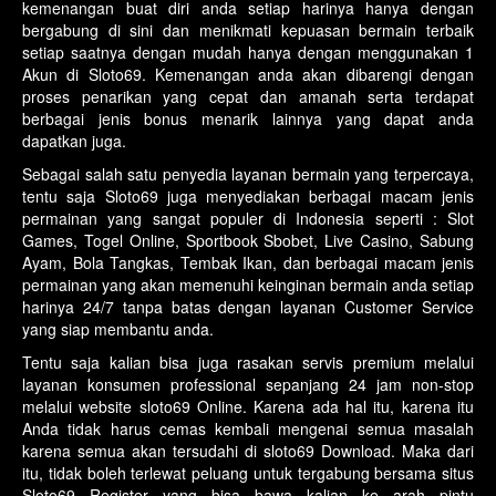
kemenangan buat diri anda setiap harinya hanya dengan
bergabung di sini dan menikmati kepuasan bermain terbaik
setiap saatnya dengan mudah hanya dengan menggunakan 1
Akun di Sloto69. Kemenangan anda akan dibarengi dengan
proses penarikan yang cepat dan amanah serta terdapat
berbagai jenis bonus menarik lainnya yang dapat anda
dapatkan juga.
Sebagai salah satu penyedia layanan bermain yang terpercaya,
tentu saja Sloto69 juga menyediakan berbagai macam jenis
permainan yang sangat populer di Indonesia seperti : Slot
Games, Togel Online, Sportbook Sbobet, Live Casino, Sabung
Ayam, Bola Tangkas, Tembak Ikan, dan berbagai macam jenis
permainan yang akan memenuhi keinginan bermain anda setiap
harinya 24/7 tanpa batas dengan layanan Customer Service
yang siap membantu anda.
Tentu saja kalian bisa juga rasakan servis premium melalui
layanan konsumen professional sepanjang 24 jam non-stop
melalui website sloto69 Online. Karena ada hal itu, karena itu
Anda tidak harus cemas kembali mengenai semua masalah
karena semua akan tersudahi di sloto69 Download. Maka dari
itu, tidak boleh terlewat peluang untuk tergabung bersama situs
Sloto69 Register yang bisa bawa kalian ke arah pintu