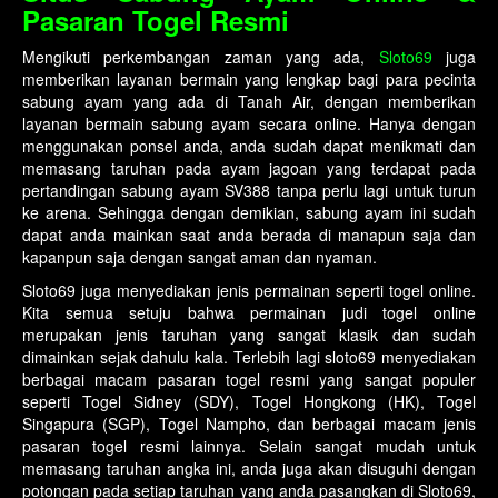
Pasaran Togel Resmi
Mengikuti perkembangan zaman yang ada,
Sloto69
juga
memberikan layanan bermain yang lengkap bagi para pecinta
sabung ayam yang ada di Tanah Air, dengan memberikan
layanan bermain sabung ayam secara online. Hanya dengan
menggunakan ponsel anda, anda sudah dapat menikmati dan
memasang taruhan pada ayam jagoan yang terdapat pada
pertandingan sabung ayam SV388 tanpa perlu lagi untuk turun
ke arena. Sehingga dengan demikian, sabung ayam ini sudah
dapat anda mainkan saat anda berada di manapun saja dan
kapanpun saja dengan sangat aman dan nyaman.
Sloto69 juga menyediakan jenis permainan seperti togel online.
Kita semua setuju bahwa permainan judi togel online
merupakan jenis taruhan yang sangat klasik dan sudah
dimainkan sejak dahulu kala. Terlebih lagi sloto69 menyediakan
berbagai macam pasaran togel resmi yang sangat populer
seperti Togel Sidney (SDY), Togel Hongkong (HK), Togel
Singapura (SGP), Togel Nampho, dan berbagai macam jenis
pasaran togel resmi lainnya. Selain sangat mudah untuk
memasang taruhan angka ini, anda juga akan disuguhi dengan
potongan pada setiap taruhan yang anda pasangkan di Sloto69,