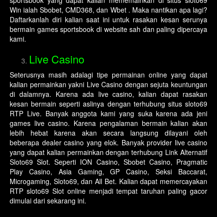
sportsbook yang dapat kalian mememainkan di situs sloto69
Win ialah Sbobet, CMD368, dan Wbet . Maka nantikan apa lagi?
Daftarkanlah diri kalian saat ini untuk rasakan kesan serunya
bermain games sportsbook di website sah dan paling dipercaya
kami.
Live Casino
Seterusnya masih adalagi tipe permainan online yang dapat
kalian permainkan yakni Live Casino dengan sejuta keuntungan
di dalamnya. Karena ada live casino, kalian dapat rasakan
kesan bermain seperti aslinya dengan terhubung situs sloto69
RTP Live. Banyak anggota kami yang suka karena ada jeni
games live casino. Karena pengalaman bermain kalian akan
lebih hebat karena akan secara langsung dilayani oleh
beberapa dealer casino yang elok. Banyak provider live casino
yang dapat kalian permainkan dengan terhubung Link Alternatif
Sloto69 Slot. Seperti ION Casino, Sbobet Casino, Pragmatic
Play Casino, Asia Gaming, GP Casino, Seksi Baccarat,
Microgaming, Sloto69, dan All Bet. Kalian dapat memercayakan
RTP sloto69 Slot online menjadi tempat taruhan paling gacor
dimulai dari sekarang ini.