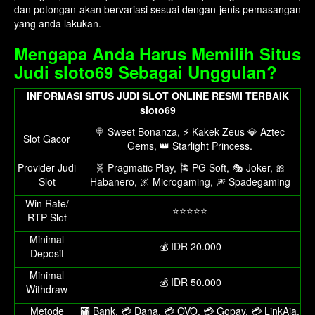
dan potongan akan bervariasi sesuai dengan jenis pemasangan
yang anda lakukan.
Mengapa Anda Harus Memilih Situs
Judi sloto69 Sebagai Unggulan?
INFORMASI SITUS JUDI SLOT ONLINE RESMI TERBAIK
sloto69
🍭 Sweet Bonanza, ⚡ Kakek Zeus 💎 Aztec
Slot Gacor
Gems, 👑 Starlight Princess.
Provider Judi
🧬 Pragmatic Play, 🎏 PG Soft, 🎭 Joker, 🎀
Slot
Habanero, 🌌 Microgaming, 🎆 Spadegaming
Win Rate/
⭐⭐⭐⭐⭐
RTP Slot
Minimal
💰 IDR 20.000
Deposit
Minimal
💰 IDR 50.000
Withdraw
Metode
🏧 Bank, 💳 Dana, 💳 OVO, 💳 Gopay, 💳 LinkAja,