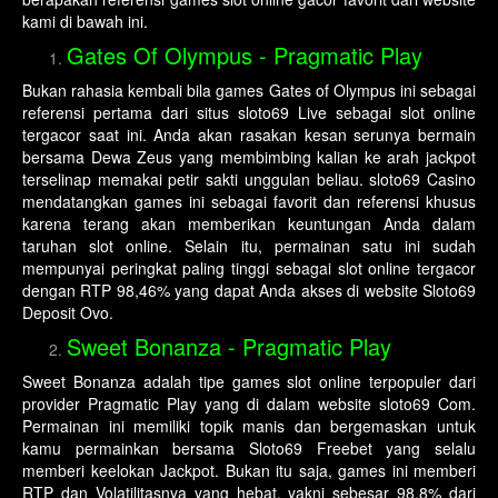
kami di bawah ini.
Gates Of Olympus - Pragmatic Play
Bukan rahasia kembali bila games Gates of Olympus ini sebagai
referensi pertama dari situs sloto69 Live sebagai slot online
tergacor saat ini. Anda akan rasakan kesan serunya bermain
bersama Dewa Zeus yang membimbing kalian ke arah jackpot
terselinap memakai petir sakti unggulan beliau. sloto69 Casino
mendatangkan games ini sebagai favorit dan referensi khusus
karena terang akan memberikan keuntungan Anda dalam
taruhan slot online. Selain itu, permainan satu ini sudah
mempunyai peringkat paling tinggi sebagai slot online tergacor
dengan RTP 98,46% yang dapat Anda akses di website Sloto69
Deposit Ovo.
Sweet Bonanza - Pragmatic Play
Sweet Bonanza adalah tipe games slot online terpopuler dari
provider Pragmatic Play yang di dalam website sloto69 Com.
Permainan ini memiliki topik manis dan bergemaskan untuk
kamu permainkan bersama Sloto69 Freebet yang selalu
memberi keelokan Jackpot. Bukan itu saja, games ini memberi
RTP dan Volatilitasnya yang hebat, yakni sebesar 98,8% dari