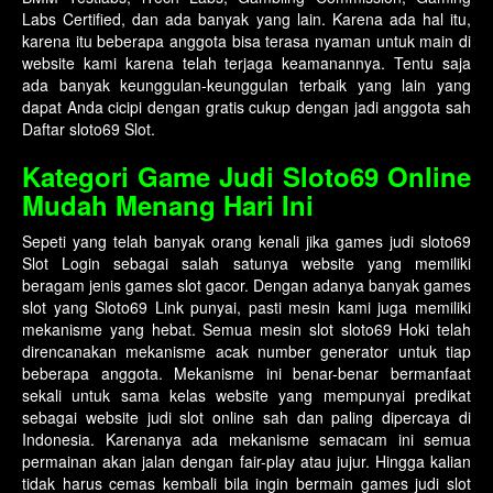
Labs Certified, dan ada banyak yang lain. Karena ada hal itu,
karena itu beberapa anggota bisa terasa nyaman untuk main di
website kami karena telah terjaga keamanannya. Tentu saja
ada banyak keunggulan-keunggulan terbaik yang lain yang
dapat Anda cicipi dengan gratis cukup dengan jadi anggota sah
Daftar sloto69 Slot.
Kategori Game Judi Sloto69 Online
Mudah Menang Hari Ini
Sepeti yang telah banyak orang kenali jika games judi sloto69
Slot Login sebagai salah satunya website yang memiliki
beragam jenis games slot gacor. Dengan adanya banyak games
slot yang Sloto69 Link punyai, pasti mesin kami juga memiliki
mekanisme yang hebat. Semua mesin slot sloto69 Hoki telah
direncanakan mekanisme acak number generator untuk tiap
beberapa anggota. Mekanisme ini benar-benar bermanfaat
sekali untuk sama kelas website yang mempunyai predikat
sebagai website judi slot online sah dan paling dipercaya di
Indonesia. Karenanya ada mekanisme semacam ini semua
permainan akan jalan dengan fair-play atau jujur. Hingga kalian
tidak harus cemas kembali bila ingin bermain games judi slot