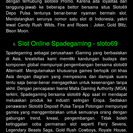
dengan terhubung sloto69 Promo. Karena ada loyalitas dan
tanggung-jawab ke beberapa bettor bersama situs Sloto69
Depo Pulsa tentunya benar-benar nyaman bermain slot.
Mendatangkan serunya nomor satu slot di Indonesia, yakni
lewat Candy Rush Wilds, Fire and Roses : Joker, Gold Blitz,
Bison Moon.
Slot Online Spadegaming - sloto69
Spadegaming sebagai perusahaan iGaming yang berbasiskan
di Asia, kreativitas kami memiliki kandungan budaya dan
komponen global mempunyai pengembangan bersama sloto69
Alternatif. Mengutamakan khususnya games bertopik ciri khas
Asia dengan diagram yang mempesona dan dampak suara
tentu saja benar-benar mengagetkan untuk kesenangan tanpa
akhir. Dengan pencapaian lisensi Malta Gaming Authority (MGA)
terkini, Spadegaming bersama sloto69 App saat ini mendapat
meluaskan produk ke industri selingan Eropa. Sediakan
penawaran Sloto69 Deposit Pulsa Tanpa Potongan mempunyai
games yang menggembirakan untuk semuanya orang dengan
gabungan trend, kreasi, pengembangan. Tidak boleh
ketinggalan coba permainan slot seperti Fiery Sevens,
Legendary Beasts Saga, Gold Rush Cowboys, Royale House,