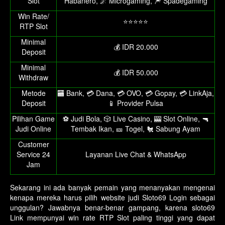
Slot
Habanero, 🌌 Microgaming, 🎆 Spadegaming
Win Rate/
⭐⭐⭐⭐⭐
RTP Slot
Minimal
💰 IDR 20.000
Deposit
Minimal
💰 IDR 50.000
Withdraw
Metode
🏧 Bank, 💳 Dana, 💳 OVO, 💳 Gopay, 💳 LinkAja,
Deposit
📱 Provider Pulsa
Pilihan Game
⚽ Judi Bola, 🎲 Live Casino, 🎰 Slot Online, 🔫
Judi Online
Tembak Ikan, 🎫 Togel, 🐔 Sabung Ayam
Customer
Service 24
Layanan Live Chat & WhatsApp
Jam
Sekarang ini ada banyak pemain yang menanyakan mengenai
kenapa mereka harus pilih website judi Sloto69 Login sebagai
unggulan? Jawabnya benar-benar gampang, karena sloto69
Link mempunyai win rate RTP Slot paling tinggi yang dapat