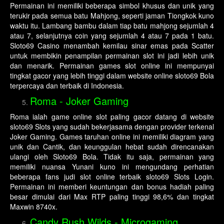
Permainan ini memiliki beberapa simbol khusus dan unik yang
terukir pada semua batu Mahjong, seperti jaman Tiongkok kuno
waktu itu. Lambang bambu dalam tiap batu mahjong sejumlah 4
atau 7, selanjutnya coin yang sejumlah 4 atau 7 pada 1 batu.
Sloto69 Casino menambah kemilau sinar emas pada Scatter
untuk membikin penampilan permainan slot ini jadi lebih unik
dan menarik. Permainan games slot online ini mempunyai
tingkat gacor yang lebih tinggi dalam website online sloto69 Bola
terpercaya dan terbaik di Indonesia.
Roma - Joker Gaming
Roma ialah game online slot paling gacor datang di website
sloto69 Slots yang sudah bekerjasama dengan provider terkenal
Joker Gaming. Games taruhan online ini memiliki diagram yang
unik dan Cantik, dan keunggulan hebat sudah direncanakan
ulangi oleh Sloto69 Bola. Tidak itu saja, permainan yang
memiliki nuansa Yunani kuno ini mengundang perhatian
beberapa fans judi slot online terbaik sloto69 Slots Login.
Permainan ini memberi keuntungan dan bonus hadiah paling
besar dimulai dari Max RTP paling tinggi 98,6% dan tingkat
Maxwin 8740x.
Candy Rush Wilds - Microgaming