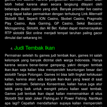
lebih hebat karena akan secara langsung dilayani oleh
beberapa dealer casino yang elok. Banyak provider live casino
yang dapat kalian permainkan dengan terhubung Link Alternatif
Sloto69 Slot. Seperti ION Casino, Sbobet Casino, Pragmatic
Play Casino, Asia Gaming, GP Casino, Seksi Baccarat,
Microgaming, Sloto69, dan All Bet. Kalian dapat memercayakan
RTP sloto69 Slot online menjadi tempat taruhan paling gacor
dimulai dari sekarang ini.
Judi Tembak Ikan
Permainan setelah itu games judi tembak ikan, games ini salah
kelompok yang banyak dicintai oleh warga Indonesia. Hanya
karena secara benar-benar gampang, yakni dengan tembak
ikan-ikan saja kalian bisa memperoleh keuntungan besar dari
sloto69 Tanpa Potongan. Games ini bisa latih tingkat kefokusan
kalian, karena akan ada banyak ikan-ikan yang lewat di saat
kalian bermain. Selainnya Konsentrasi, kalian harus juga atur
taktik yang baik untuk mengirit peluru kalian saat tembak.
Games judi tembak ikan dapat kalian mememainkan di situs
Sloto69 Slot ialah Joker Fishing,an V Power Fishing. Nantikan
apa lagi? Cepatlah mendaftarkan supaya kalian memperoleh