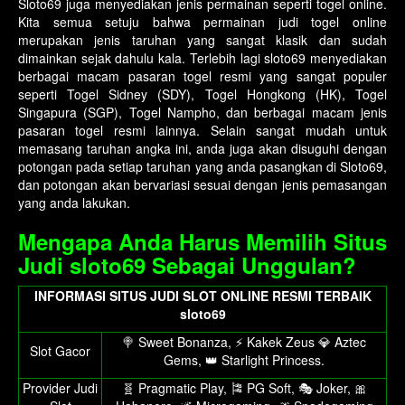
Sloto69 juga menyediakan jenis permainan seperti togel online.
Kita semua setuju bahwa permainan judi togel online
merupakan jenis taruhan yang sangat klasik dan sudah
dimainkan sejak dahulu kala. Terlebih lagi sloto69 menyediakan
berbagai macam pasaran togel resmi yang sangat populer
seperti Togel Sidney (SDY), Togel Hongkong (HK), Togel
Singapura (SGP), Togel Nampho, dan berbagai macam jenis
pasaran togel resmi lainnya. Selain sangat mudah untuk
memasang taruhan angka ini, anda juga akan disuguhi dengan
potongan pada setiap taruhan yang anda pasangkan di Sloto69,
dan potongan akan bervariasi sesuai dengan jenis pemasangan
yang anda lakukan.
Mengapa Anda Harus Memilih Situs
Judi sloto69 Sebagai Unggulan?
INFORMASI SITUS JUDI SLOT ONLINE RESMI TERBAIK
sloto69
🍭 Sweet Bonanza, ⚡ Kakek Zeus 💎 Aztec
Slot Gacor
Gems, 👑 Starlight Princess.
Provider Judi
🧬 Pragmatic Play, 🎏 PG Soft, 🎭 Joker, 🎀