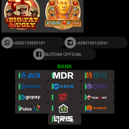
+6282132650181
+6282160122041
SLOTO69 OFFICIAL
BANK