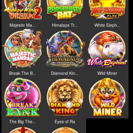
Majestic Ma...
Himalaya Tr...
White Eleph...
Break The B...
Diamond Kin...
Wild Miner
The Big The...
Eyes of Ra