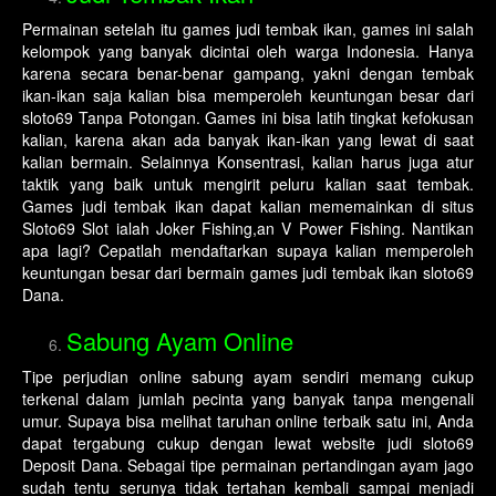
Permainan setelah itu games judi tembak ikan, games ini salah
kelompok yang banyak dicintai oleh warga Indonesia. Hanya
karena secara benar-benar gampang, yakni dengan tembak
ikan-ikan saja kalian bisa memperoleh keuntungan besar dari
sloto69 Tanpa Potongan. Games ini bisa latih tingkat kefokusan
kalian, karena akan ada banyak ikan-ikan yang lewat di saat
kalian bermain. Selainnya Konsentrasi, kalian harus juga atur
taktik yang baik untuk mengirit peluru kalian saat tembak.
Games judi tembak ikan dapat kalian mememainkan di situs
Sloto69 Slot ialah Joker Fishing,an V Power Fishing. Nantikan
apa lagi? Cepatlah mendaftarkan supaya kalian memperoleh
keuntungan besar dari bermain games judi tembak ikan sloto69
Dana.
Sabung Ayam Online
Tipe perjudian online sabung ayam sendiri memang cukup
terkenal dalam jumlah pecinta yang banyak tanpa mengenali
umur. Supaya bisa melihat taruhan online terbaik satu ini, Anda
dapat tergabung cukup dengan lewat website judi sloto69
Deposit Dana. Sebagai tipe permainan pertandingan ayam jago
sudah tentu serunya tidak tertahan kembali sampai menjadi