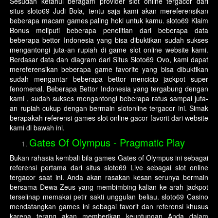
Sesudah ketahui beragam provider slot online tergacor dari
situs sloto69 Judi Bola, tentu saja kami akan mereferensikan
beberapa macam games paling hoki untuk kamu. sloto69 Klaim
Bonus meliputi beberapa penelitian dari beberapa data
beberapa bettor Indonesia yang bisa dibuktikan sudah sukses
mengantongi juta-an rupiah di game slot online website kami.
Berdasar data dan diagram dari Situs Sloto69 Ovo, kami dapat
mereferensikan beberapa game favorite yang bisa dibuktikan
sudah mengantar beberapa bettor mencicip jackpot super
fenomenal. Beberapa Bettor Indonesia yang tergabung dengan
kami , sudah sukses mengantongi beberapa ratus sampai juta-
an rupiah cukup dengan bermain slotonline tergacor ini. Simak
berapakah referensi games slot online gacor favorit dari website
kami di bawah ini.
Gates Of Olympus - Pragmatic Play
Bukan rahasia kembali bila games Gates of Olympus ini sebagai
referensi pertama dari situs sloto69 Live sebagai slot online
tergacor saat ini. Anda akan rasakan kesan serunya bermain
bersama Dewa Zeus yang membimbing kalian ke arah jackpot
terselinap memakai petir sakti unggulan beliau. sloto69 Casino
mendatangkan games ini sebagai favorit dan referensi khusus
karena terang akan memberikan keuntungan Anda dalam