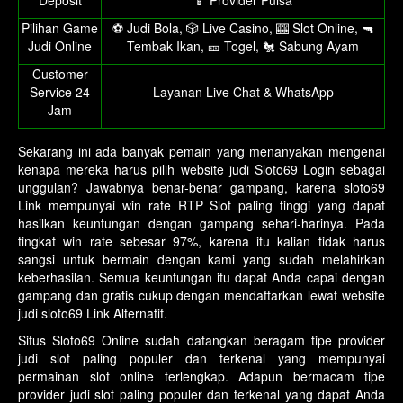
Deposit
📱 Provider Pulsa
Pilihan Game
⚽ Judi Bola, 🎲 Live Casino, 🎰 Slot Online, 🔫
Judi Online
Tembak Ikan, 🎫 Togel, 🐔 Sabung Ayam
Customer
Service 24
Layanan Live Chat & WhatsApp
Jam
Sekarang ini ada banyak pemain yang menanyakan mengenai
kenapa mereka harus pilih website judi Sloto69 Login sebagai
unggulan? Jawabnya benar-benar gampang, karena sloto69
Link mempunyai win rate RTP Slot paling tinggi yang dapat
hasilkan keuntungan dengan gampang sehari-harinya. Pada
tingkat win rate sebesar 97%, karena itu kalian tidak harus
sangsi untuk bermain dengan kami yang sudah melahirkan
keberhasilan. Semua keuntungan itu dapat Anda capai dengan
gampang dan gratis cukup dengan mendaftarkan lewat website
judi sloto69 Link Alternatif.
Situs Sloto69 Online sudah datangkan beragam tipe provider
judi slot paling populer dan terkenal yang mempunyai
permainan slot online terlengkap. Adapun bermacam tipe
provider judi slot paling populer dan terkenal yang dapat Anda