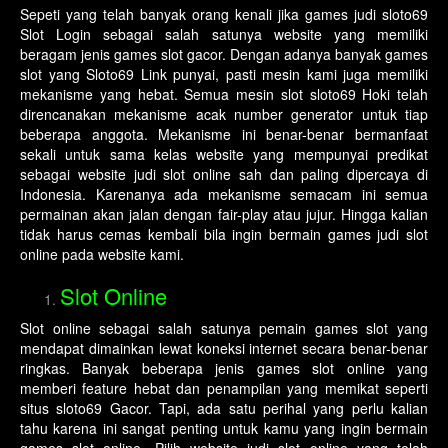
Sepeti yang telah banyak orang kenali jika games judi sloto69
Slot Login sebagai salah satunya website yang memiliki
beragam jenis games slot gacor. Dengan adanya banyak games
slot yang Sloto69 Link punyai, pasti mesin kami juga memiliki
mekanisme yang hebat. Semua mesin slot sloto69 Hoki telah
direncanakan mekanisme acak number generator untuk tiap
beberapa anggota. Mekanisme ini benar-benar bermanfaat
sekali untuk sama kelas website yang mempunyai predikat
sebagai website judi slot online sah dan paling dipercaya di
Indonesia. Karenanya ada mekanisme semacam ini semua
permainan akan jalan dengan fair-play atau jujur. Hingga kalian
tidak harus cemas kembali bila ingin bermain games judi slot
online pada website kami.
Slot Online
Slot online sebagai salah satunya pemain games slot yang
mendapat dimainkan lewat koneksi internet secara benar-benar
ringkas. Banyak beberapa jenis games slot online yang
memberi feature hebat dan penampilan yang memikat seperti
situs sloto69 Gacor. Tapi, ada satu perihal yang perlu kalian
tahu karena ini sangat penting untuk kamu yang ingin bermain