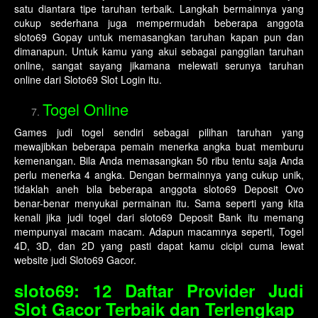
satu diantara tipe taruhan terbaik. Langkah bermainnya yang
cukup sederhana juga mempermudah beberapa anggota
sloto69 Gopay untuk memasangkan taruhan kapan pun dan
dimanapun. Untuk kamu yang akui sebagai panggilan taruhan
online, sangat sayang jikamana melewati serunya taruhan
online dari Sloto69 Slot Login itu.
Togel Online
Games judi togel sendiri sebagai pilihan taruhan yang
mewajibkan beberapa pemain menerka angka buat memburu
kemenangan. Bila Anda memasangkan 50 ribu tentu saja Anda
perlu menerka 4 angka. Dengan bermainnya yang cukup unik,
tidaklah aneh bila beberapa anggota sloto69 Deposit Ovo
benar-benar menyukai permainan itu. Sama seperti yang kita
kenali jika judi togel dari sloto69 Deposit Bank itu memang
mempunyai macam macam. Adapun macamnya seperti, Togel
4D, 3D, dan 2D yang pasti dapat kamu cicipi cuma lewat
website judi Sloto69 Gacor.
sloto69: 12 Daftar Provider Judi
Slot Gacor Terbaik dan Terlengkap