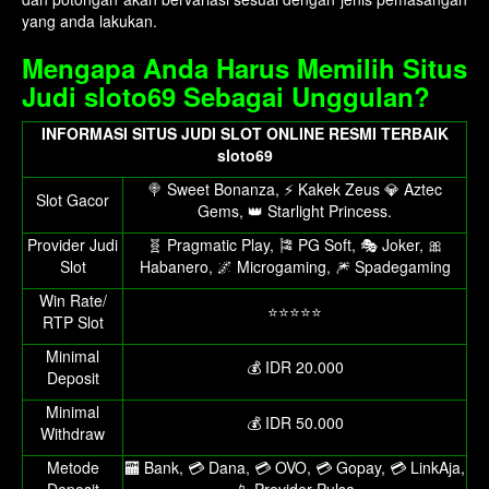
yang anda lakukan.
Mengapa Anda Harus Memilih Situs
Judi sloto69 Sebagai Unggulan?
INFORMASI SITUS JUDI SLOT ONLINE RESMI TERBAIK
sloto69
🍭 Sweet Bonanza, ⚡ Kakek Zeus 💎 Aztec
Slot Gacor
Gems, 👑 Starlight Princess.
Provider Judi
🧬 Pragmatic Play, 🎏 PG Soft, 🎭 Joker, 🎀
Slot
Habanero, 🌌 Microgaming, 🎆 Spadegaming
Win Rate/
⭐⭐⭐⭐⭐
RTP Slot
Minimal
💰 IDR 20.000
Deposit
Minimal
💰 IDR 50.000
Withdraw
Metode
🏧 Bank, 💳 Dana, 💳 OVO, 💳 Gopay, 💳 LinkAja,