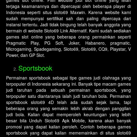
games slot online. Pilih website judi slot online yang telah
terjaga keamanannya dan dipercayai oleh beberapa player di
Indonesia seperti situs sloto69 Maxwin. Karena website kami
sudah mempunyai sertifikat sah dan paling dipercaya dari
instansi tertentu. Jadi tidak bingung telah banyak anggota yang
bermain di website Sloto69 Link Alternatif. Kami sudah sediakan
games slot online yang beberapa orang permainkan seperti
Pragmatic Play, PG Soft, Joker, Habanero, pragmatic,
Microgaming, Spadegaming, Sloto69, Sloto69, CQ9, Playstar, V
Power, dan GP Slot.
Sportsbook
Permainan sportsbook sebagai tipe games judi olahraga yang
terpopuler di Indonesia sekarang ini. Banyak tipe macam games
judi taruhan pada sebuah permainan sportsbook, yang
terpopuler satu diantaranya ialah judi taruhan bola. Permainan
sportsbook sloto69 4D telah ada sudah sejak lama, tapi
beberapa orang yang semakin lebih akrab dengan panggilan
judi bola. Kalian dapat memperoleh keuntungan yang lebih
besar bila Unduh Sloto69 Apk Mobile, karena akan banyak
promosi yang dapat kalian peroleh. Contoh beberapa games
sportsbook yang dapat kalian mememainkan di situs sloto69