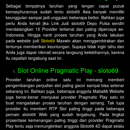
Sebagai tempatnya taruhan yang tengan capai pucuk
kemasyhurannya sudah tentu sloto69 Asia banyak memiliki
keunggulan sampai jadi unggulan beberapa bettor. Bahkan juga
perlu Anda kenali jika Link Judi sloto69 Depo Pulsa sendiri
mendatangkan 15 Provider terkenal dan paling dipercaya se-
Indonesia. Hingga nanti proses taruhan yang Anda lakukan
pada website judi
Sloto69
Maxwin akan menggembirakan dan
tentunya memberikan keuntungan. Supaya tidak ingin tahu dan
Anda juga dapat nikmati secara langsung kelebihannya, karena
itu cepatlah tergabung saat ini .
Slot Online Pragmatic Play - sloto69
Provider taruhan online satu ini memang memberi
pengembangan perjudian slot paling gacor sampai bisa setenar
sekarang ini. Bahkan juga, beberapa anggota Maba88 Website
juga benar-benar menyukai provider Pragmatic Play satu ini
buat mengadakan proses taruhan dengan senang. Tak lupa
provider itu memberi RTP Slot paling tinggi pada beberapa
pemain sloto69 Web yang sudah tergabung. Pada tingkat
prosentase kemenangan paling tinggi dari provider Pragmatic
Play tentu saja memungkinkan anggota Sloto69 4D dapat selalu