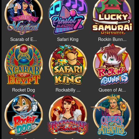
Scarab of E...
Safari King
Rockin Bunn...
Rocket Dog
Rockabilly ...
Queen of At...