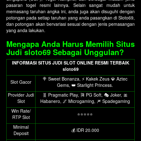
pasaran togel resmi lainnya. Selain sangat mudah untuk
memasang taruhan angka ini, anda juga akan disuguhi dengan
potongan pada setiap taruhan yang anda pasangkan di Sloto69,
dan potongan akan bervariasi sesuai dengan jenis pemasangan
yang anda lakukan.
Mengapa Anda Harus Memilih Situs
Judi sloto69 Sebagai Unggulan?
INFORMASI SITUS JUDI SLOT ONLINE RESMI TERBAIK
sloto69
🍭 Sweet Bonanza, ⚡ Kakek Zeus 💎 Aztec
Slot Gacor
Gems, 👑 Starlight Princess.
Provider Judi
🧬 Pragmatic Play, 🎏 PG Soft, 🎭 Joker, 🎀
Slot
Habanero, 🌌 Microgaming, 🎆 Spadegaming
Win Rate/
⭐⭐⭐⭐⭐
RTP Slot
Minimal
💰 IDR 20.000
Deposit