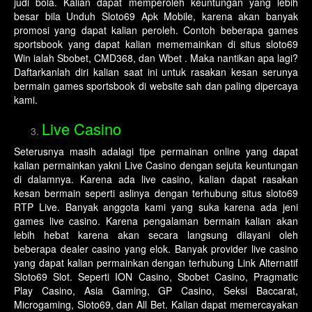
judi bola. Kalian dapat memperoleh keuntungan yang lebih
besar bila Unduh Sloto69 Apk Mobile, karena akan banyak
promosi yang dapat kalian peroleh. Contoh beberapa games
sportsbook yang dapat kalian mememainkan di situs sloto69
Win ialah Sbobet, CMD368, dan Wbet . Maka nantikan apa lagi?
Daftarkanlah diri kalian saat ini untuk rasakan kesan serunya
bermain games sportsbook di website sah dan paling dipercaya
kami.
Live Casino
Seterusnya masih adalagi tipe permainan online yang dapat
kalian permainkan yakni Live Casino dengan sejuta keuntungan
di dalamnya. Karena ada live casino, kalian dapat rasakan
kesan bermain seperti aslinya dengan terhubung situs sloto69
RTP Live. Banyak anggota kami yang suka karena ada jeni
games live casino. Karena pengalaman bermain kalian akan
lebih hebat karena akan secara langsung dilayani oleh
beberapa dealer casino yang elok. Banyak provider live casino
yang dapat kalian permainkan dengan terhubung Link Alternatif
Sloto69 Slot. Seperti ION Casino, Sbobet Casino, Pragmatic
Play Casino, Asia Gaming, GP Casino, Seksi Baccarat,
Microgaming, Sloto69, dan All Bet. Kalian dapat memercayakan