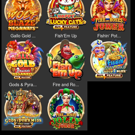
Gallo Gold ...
Fish'Em Up
Fishin' Pot...
Gods & Pyra...
Fire and Ro...