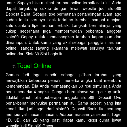
umur. Supaya bisa melihat taruhan online terbaik satu ini, Anda
dapat tergabung cukup dengan lewat website judi sloto69
Deposit Dana. Sebagai tipe permainan pertandingan ayam jago
sudah tentu serunya tidak tertahan kembali sampai menjadi
satu diantara tipe taruhan terbaik. Langkah bermainnya yang
cukup sederhana juga mempermudah beberapa anggota
sloto69 Gopay untuk memasangkan taruhan kapan pun dan
dimanapun. Untuk kamu yang akui sebagai panggilan taruhan
online, sangat sayang jikamana melewati serunya taruhan
online dari Sloto69 Slot Login itu.
Togel Online
Games judi togel sendiri sebagai pilihan taruhan yang
mewajibkan beberapa pemain menerka angka buat memburu
kemenangan. Bila Anda memasangkan 50 ribu tentu saja Anda
perlu menerka 4 angka. Dengan bermainnya yang cukup unik,
tidaklah aneh bila beberapa anggota sloto69 Deposit Ovo
benar-benar menyukai permainan itu. Sama seperti yang kita
kenali jika judi togel dari sloto69 Deposit Bank itu memang
mempunyai macam macam. Adapun macamnya seperti, Togel
4D, 3D, dan 2D yang pasti dapat kamu cicipi cuma lewat
website judi Sloto69 Gacor.