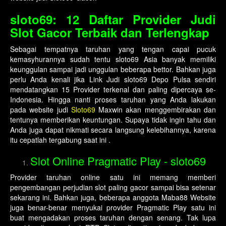
sloto69: 12 Daftar Provider Judi
Slot Gacor Terbaik dan Terlengkap
Sebagai tempatnya taruhan yang tengan capai pucuk
kemasyhurannya sudah tentu sloto69 Asia banyak memiliki
keunggulan sampai jadi unggulan beberapa bettor. Bahkan juga
perlu Anda kenali jika Link Judi sloto69 Depo Pulsa sendiri
mendatangkan 15 Provider terkenal dan paling dipercaya se-
Indonesia. Hingga nanti proses taruhan yang Anda lakukan
pada website judi
Sloto69
Maxwin akan menggembirakan dan
tentunya memberikan keuntungan. Supaya tidak ingin tahu dan
Anda juga dapat nikmati secara langsung kelebihannya, karena
itu cepatlah tergabung saat ini .
Slot Online Pragmatic Play - sloto69
Provider taruhan online satu ini memang memberi
pengembangan perjudian slot paling gacor sampai bisa setenar
sekarang ini. Bahkan juga, beberapa anggota Maba88 Website
juga benar-benar menyukai provider Pragmatic Play satu ini
buat mengadakan proses taruhan dengan senang. Tak lupa