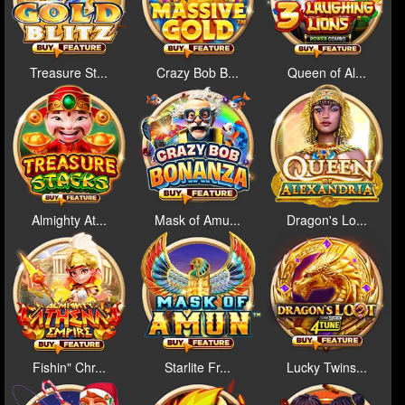
Treasure St...
Crazy Bob B...
Queen of Al...
Almighty At...
Mask of Amu...
Dragon's Lo...
Fishin" Chr...
Starlite Fr...
Lucky Twins...