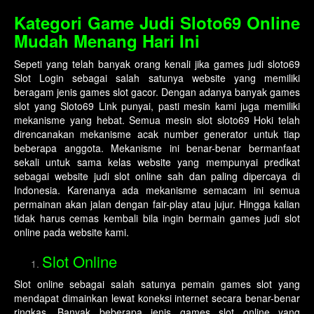
Kategori Game Judi Sloto69 Online
Mudah Menang Hari Ini
Sepeti yang telah banyak orang kenali jika games judi sloto69
Slot Login sebagai salah satunya website yang memiliki
beragam jenis games slot gacor. Dengan adanya banyak games
slot yang Sloto69 Link punyai, pasti mesin kami juga memiliki
mekanisme yang hebat. Semua mesin slot sloto69 Hoki telah
direncanakan mekanisme acak number generator untuk tiap
beberapa anggota. Mekanisme ini benar-benar bermanfaat
sekali untuk sama kelas website yang mempunyai predikat
sebagai website judi slot online sah dan paling dipercaya di
Indonesia. Karenanya ada mekanisme semacam ini semua
permainan akan jalan dengan fair-play atau jujur. Hingga kalian
tidak harus cemas kembali bila ingin bermain games judi slot
online pada website kami.
Slot Online
Slot online sebagai salah satunya pemain games slot yang
mendapat dimainkan lewat koneksi internet secara benar-benar
ringkas. Banyak beberapa jenis games slot online yang