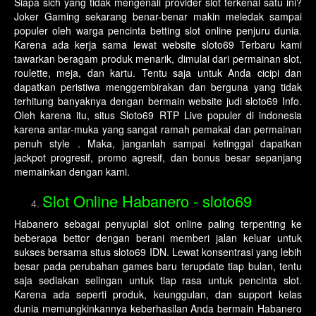
Siapa sich yang tidak mengenali provider slot terkenal satu ini?
Joker Gaming sekarang benar-benar makin meledak sampai
populer oleh warga pencinta betting slot online penjuru dunia.
Karena ada kerja sama lewat website sloto69 Terbaru kami
tawarkan beragam produk menarik, dimulai dari permainan slot,
roulette, meja, dan kartu. Tentu saja untuk Anda cicipi dan
dapatkan peristiwa menggembirakan dan berguna yang tidak
terhitung banyaknya dengan bermain website judi sloto69 Info.
Oleh karena itu, situs Sloto69 RTP Live populer di indonesia
karena antar-muka yang sangat ramah pemakai dan permainan
penuh style . Maka, janganlah sampai ketinggal dapatkan
jackpot progresif, promo agresif, dan bonus besar sepanjang
memainkan dengan kami.
Slot Online Habanero - sloto69
Habanero sebagai penyuplai slot online paling terpenting ke
beberapa bettor dengan berani memberi jalan keluar untuk
sukses bersama situs sloto69 IDN. Lewat konsentrasi yang lebih
besar pada perubahan games baru terupdate tiap bulan, tentu
saja sediakan selingan untuk tiap rasa untuk pencinta slot.
Karena ada seperti produk, keunggulan, dan support kelas
dunia memungkinkannya keberhasilan Anda bermain Habanero