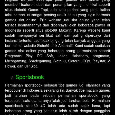
memberi feature hebat dan penampilan yang memikat seperti
situs sloto69 Gacor. Tapi, ada satu perihal yang perlu kalian
tahu karena ini sangat penting untuk kamu yang ingin bermain
games slot online. Pilih website judi slot online yang telah
terjaga keamanannya dan dipercayai oleh beberapa player di
Indonesia seperti situs sloto69 Maxwin. Karena website kami
sudah mempunyai sertifikat sah dan paling dipercaya dari
instansi tertentu. Jadi tidak bingung telah banyak anggota yang
bermain di website Sloto69 Link Alternatif. Kami sudah sediakan
games slot online yang beberapa orang permainkan seperti
Pragmatic Play, PG Soft, Joker, Habanero, pragmatic,
Microgaming, Spadegaming, Sloto69, Sloto69, CQ9, Playstar, V
Power, dan GP Slot.
Sportsbook
Permainan sportsbook sebagai tipe games judi olahraga yang
terpopuler di Indonesia sekarang ini. Banyak tipe macam games
judi taruhan pada sebuah permainan sportsbook, yang
terpopuler satu diantaranya ialah judi taruhan bola. Permainan
sportsbook sloto69 4D telah ada sudah sejak lama, tapi
beberapa orang yang semakin lebih akrab dengan panggilan