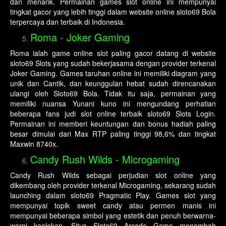
dan menarik. Permainan games slot online ini mempunyai
tingkat gacor yang lebih tinggi dalam website online sloto69 Bola
terpercaya dan terbaik di Indonesia.
Roma - Joker Gaming
Roma ialah game online slot paling gacor datang di website
sloto69 Slots yang sudah bekerjasama dengan provider terkenal
Joker Gaming. Games taruhan online ini memiliki diagram yang
unik dan Cantik, dan keunggulan hebat sudah direncanakan
ulangi oleh Sloto69 Bola. Tidak itu saja, permainan yang
memiliki nuansa Yunani kuno ini mengundang perhatian
beberapa fans judi slot online terbaik sloto69 Slots Login.
Permainan ini memberi keuntungan dan bonus hadiah paling
besar dimulai dari Max RTP paling tinggi 98,6% dan tingkat
Maxwin 8740x.
Candy Rush Wilds - Microgaming
Candy Rush Wilds sebagai perjudian slot online yang
dikembang oleh provider terkenal Microgaming, sekarang sudah
launching dalam sloto69 Pragmatic Play. Games slot yang
mempunyai topik sweet candy atau permen manis ini
mempunyai beberapa simbol yang estetik dan penuh berwarna-
warni keelokan. Situs Sloto69 Arcade Game menambah