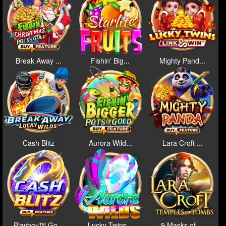
Break Away ...
Fishin' Big...
Mighty Pand...
Cash Blitz
Aurora Wild...
Lara Croft ...
Playboy™ Go...
Lucky Twins...
9 Masks of ...