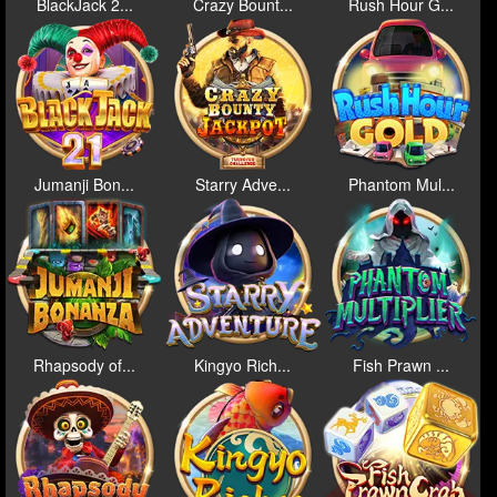
BlackJack 2...
Crazy Bount...
Rush Hour G...
Jumanji Bon...
Starry Adve...
Phantom Mul...
Rhapsody of...
Kingyo Rich...
Fish Prawn ...