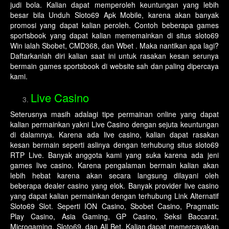
judi bola. Kalian dapat memperoleh keuntungan yang lebih
besar bila Unduh Sloto69 Apk Mobile, karena akan banyak
promosi yang dapat kalian peroleh. Contoh beberapa games
sportsbook yang dapat kalian mememainkan di situs sloto69
Win ialah Sbobet, CMD368, dan Wbet . Maka nantikan apa lagi?
Daftarkanlah diri kalian saat ini untuk rasakan kesan serunya
bermain games sportsbook di website sah dan paling dipercaya
kami.
Live Casino
Seterusnya masih adalagi tipe permainan online yang dapat
kalian permainkan yakni Live Casino dengan sejuta keuntungan
di dalamnya. Karena ada live casino, kalian dapat rasakan
kesan bermain seperti aslinya dengan terhubung situs sloto69
RTP Live. Banyak anggota kami yang suka karena ada jeni
games live casino. Karena pengalaman bermain kalian akan
lebih hebat karena akan secara langsung dilayani oleh
beberapa dealer casino yang elok. Banyak provider live casino
yang dapat kalian permainkan dengan terhubung Link Alternatif
Sloto69 Slot. Seperti ION Casino, Sbobet Casino, Pragmatic
Play Casino, Asia Gaming, GP Casino, Seksi Baccarat,
Microgaming, Sloto69, dan All Bet. Kalian dapat memercayakan