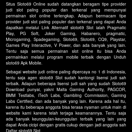
Situs Sloto69 Online sudah datangkan beragam tipe provider
judi slot paling populer dan terkenal yang mempunyai
permainan slot online terlengkap. Adapun bermacam tipe
provider judi slot paling populer dan terkenal yang dapat Anda
dapatkan melalui Link Alternatif sloto69 Slot ialah Pragmatic
Play, PG Soft, Joker Gaming, Habanero, pragmatic,
Microgaming, Spadegaming, Sloto69, Sloto69, CQ9, Playstar,
Games Play Interactive, V Power, dan ada banyak yang lain.
Tentu saja semua permainan slot online itu bisa Anda
permainkan melalui program mobile terbaik dengan Unduh
sloto69 Apk Mobile.
Sebagai website judi online paling dipercaya no 1 di Indonesia,
tentu saja agen sloto69 Slot sudah kantongi lisensi judi sah
terbaik. Adapun beberapa lisensi judi sah yang sudah Sloto69
Download punyai, yakni Malta Gaming Authority, PAGCOR,
BMM Testlabs, iTech Labs, Gambling Commission, Gaming
Labs Certified, dan ada banyak yang lain. Karena ada hal itu,
karena itu beberapa anggota bisa terasa nyaman untuk main di
website kami karena telah terjaga keamanannya. Tentu saja
ada banyak keunggulan-keunggulan terbaik yang lain yang
dapat Anda cicipi dengan gratis cukup dengan jadi anggota sah
Daftar sloto69 Slot.