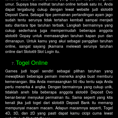
umur. Supaya bisa melihat taruhan online terbaik satu ini, Anda
dapat tergabung cukup dengan lewat website judi sloto69
Deposit Dana. Sebagai tipe permainan pertandingan ayam jago
sudah tentu serunya tidak tertahan kembali sampai menjadi
satu diantara tipe taruhan terbaik. Langkah bermainnya yang
cukup sederhana juga mempermudah beberapa anggota
sloto69 Gopay untuk memasangkan taruhan kapan pun dan
dimanapun. Untuk kamu yang akui sebagai panggilan taruhan
online, sangat sayang jikamana melewati serunya taruhan
online dari Sloto69 Slot Login itu.
Togel Online
Games judi togel sendiri sebagai pilihan taruhan yang
mewajibkan beberapa pemain menerka angka buat memburu
kemenangan. Bila Anda memasangkan 50 ribu tentu saja Anda
perlu menerka 4 angka. Dengan bermainnya yang cukup unik,
tidaklah aneh bila beberapa anggota sloto69 Deposit Ovo
benar-benar menyukai permainan itu. Sama seperti yang kita
kenali jika judi togel dari sloto69 Deposit Bank itu memang
mempunyai macam macam. Adapun macamnya seperti, Togel
4D, 3D, dan 2D yang pasti dapat kamu cicipi cuma lewat