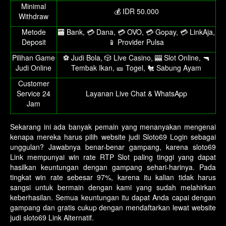
Minimal
💰 IDR 50.000
Withdraw
Metode
🏧 Bank, 💳 Dana, 💳 OVO, 💳 Gopay, 💳 LinkAja,
Deposit
📱 Provider Pulsa
Pilihan Game
⚽ Judi Bola, 🎲 Live Casino, 🎰 Slot Online, 🔫
Judi Online
Tembak Ikan, 🎫 Togel, 🐔 Sabung Ayam
Customer
Service 24
Layanan Live Chat & WhatsApp
Jam
Sekarang ini ada banyak pemain yang menanyakan mengenai
kenapa mereka harus pilih website judi Sloto69 Login sebagai
unggulan? Jawabnya benar-benar gampang, karena sloto69
Link mempunyai win rate RTP Slot paling tinggi yang dapat
hasilkan keuntungan dengan gampang sehari-harinya. Pada
tingkat win rate sebesar 97%, karena itu kalian tidak harus
sangsi untuk bermain dengan kami yang sudah melahirkan
keberhasilan. Semua keuntungan itu dapat Anda capai dengan
gampang dan gratis cukup dengan mendaftarkan lewat website
judi sloto69 Link Alternatif.