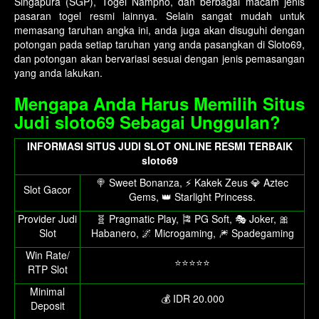
Singapura (SGP), Togel Nampho, dan berbagai macam jenis
pasaran togel resmi lainnya. Selain sangat mudah untuk
memasang taruhan angka ini, anda juga akan disuguhi dengan
potongan pada setiap taruhan yang anda pasangkan di Sloto69,
dan potongan akan bervariasi sesuai dengan jenis pemasangan
yang anda lakukan.
Mengapa Anda Harus Memilih Situs
Judi sloto69 Sebagai Unggulan?
INFORMASI SITUS JUDI SLOT ONLINE RESMI TERBAIK
sloto69
🍭 Sweet Bonanza, ⚡ Kakek Zeus 💎 Aztec
Slot Gacor
Gems, 👑 Starlight Princess.
Provider Judi
🧬 Pragmatic Play, 🎏 PG Soft, 🎭 Joker, 🎀
Slot
Habanero, 🌌 Microgaming, 🎆 Spadegaming
Win Rate/
⭐⭐⭐⭐⭐
RTP Slot
Minimal
💰 IDR 20.000
Deposit