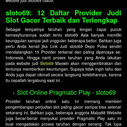
website judi Sloto69 Gacor.
sloto69: 12 Daftar Provider Judi
Slot Gacor Terbaik dan Terlengkap
Sebagai tempatnya taruhan yang tengan capai pucuk
kemasyhurannya sudah tentu sloto69 Asia banyak memiliki
keunggulan sampai jadi unggulan beberapa bettor. Bahkan juga
perlu Anda kenali jika Link Judi sloto69 Depo Pulsa sendiri
mendatangkan 15 Provider terkenal dan paling dipercaya se-
Indonesia. Hingga nanti proses taruhan yang Anda lakukan
pada website judi
Sloto69
Maxwin akan menggembirakan dan
tentunya memberikan keuntungan. Supaya tidak ingin tahu dan
Anda juga dapat nikmati secara langsung kelebihannya, karena
itu cepatlah tergabung saat ini .
Slot Online Pragmatic Play - sloto69
Provider taruhan online satu ini memang memberi
pengembangan perjudian slot paling gacor sampai bisa setenar
sekarang ini. Bahkan juga, beberapa anggota Maba88 Website
juga benar-benar menyukai provider Pragmatic Play satu ini
buat mengadakan proses taruhan dengan senang. Tak lupa