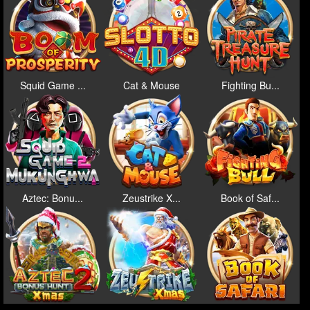
Squid Game ...
Cat & Mouse
Fighting Bu...
Aztec: Bonu...
Zeustrike X...
Book of Saf...