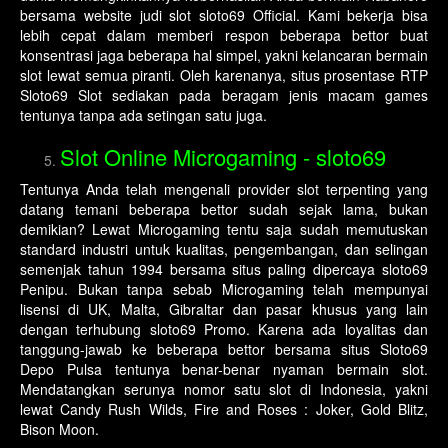
bersama website judi slot sloto69 Official. Kami bekerja bisa
lebih cepat dalam memberi respon beberapa bettor buat
konsentrasi jaga beberapa hal simpel, yakni kelancaran bermain
slot lewat semua piranti. Oleh karenanya, situs prosentase RTP
Sloto69 Slot sediakan pada beragam jenis macam games
tentunya tanpa ada setingan satu juga.
Slot Online Microgaming - sloto69
Tentunya Anda telah mengenali provider slot terpenting yang
datang temani beberapa bettor sudah sejak lama, bukan
demikian? Lewat Microgaming tentu saja sudah memutuskan
standard industri untuk kualitas, pengembangan, dan selingan
semenjak tahun 1994 bersama situs paling dipercaya sloto69
Penipu. Bukan tanpa sebab Microgaming telah mempunyai
lisensi di UK, Malta, Gibraltar dan pasar khusus yang lain
dengan terhubung sloto69 Promo. Karena ada loyalitas dan
tanggung-jawab ke beberapa bettor bersama situs Sloto69
Depo Pulsa tentunya benar-benar nyaman bermain slot.
Mendatangkan serunya nomor satu slot di Indonesia, yakni
lewat Candy Rush Wilds, Fire and Roses : Joker, Gold Blitz,
Bison Moon.