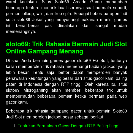
warni keelokan. Situs Sloto69 Arcade Game menambah
beberapa feature menarik buat serunya saat bermain seperti,
permen lolipop, wild, dan free spin. Sebagai beberapa agen judi
setia sloto69 Joker yang menyenangi makanan manis, games
ini benar-benar pas dimainkan dan sangat mudah
memenanginya.
sloto69: Trik Rahasia Bermain Judi Slot
Online Gampang Menang
Di saat Anda bermain games gacor sloto69 PG Soft, tentunya
kalian memperoleh trik rahasia memenangi hadiah jackpot yang
lebih besar. Tentu saja, bettor dapat memperoleh banyak
penawaran keuntungan yang besar dari situs gacor kami paling
paten di Indonesia dengan RTP tinggi. Oleh karena itu, situs
sloto69 Microgaming akan memberi beberapa trik untuk
mempermudah beberapa pemain ketika bermain pada web
gacor kami.
Beberapa trik rahasia gampang gacor untuk pemain Sloto69
Judi Slot memperoleh jackpot besar sebagai berikut:
Tentukan Permainan Gacor Dengan RTP Paling tinggi