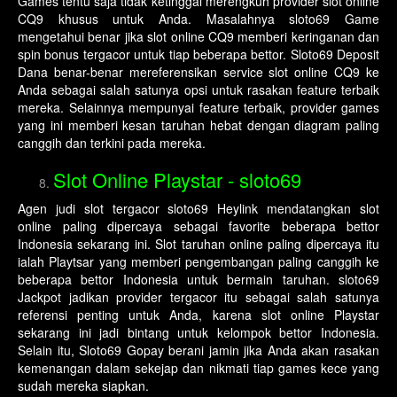
Games tentu saja tidak ketinggal merengkuh provider slot online
CQ9 khusus untuk Anda. Masalahnya sloto69 Game
mengetahui benar jika slot online CQ9 memberi keringanan dan
spin bonus tergacor untuk tiap beberapa bettor. Sloto69 Deposit
Dana benar-benar mereferensikan service slot online CQ9 ke
Anda sebagai salah satunya opsi untuk rasakan feature terbaik
mereka. Selainnya mempunyai feature terbaik, provider games
yang ini memberi kesan taruhan hebat dengan diagram paling
canggih dan terkini pada mereka.
Slot Online Playstar - sloto69
Agen judi slot tergacor sloto69 Heylink mendatangkan slot
online paling dipercaya sebagai favorite beberapa bettor
Indonesia sekarang ini. Slot taruhan online paling dipercaya itu
ialah Playtsar yang memberi pengembangan paling canggih ke
beberapa bettor Indonesia untuk bermain taruhan. sloto69
Jackpot jadikan provider tergacor itu sebagai salah satunya
referensi penting untuk Anda, karena slot online Playstar
sekarang ini jadi bintang untuk kelompok bettor Indonesia.
Selain itu, Sloto69 Gopay berani jamin jika Anda akan rasakan
kemenangan dalam sekejap dan nikmati tiap games kece yang
sudah mereka siapkan.