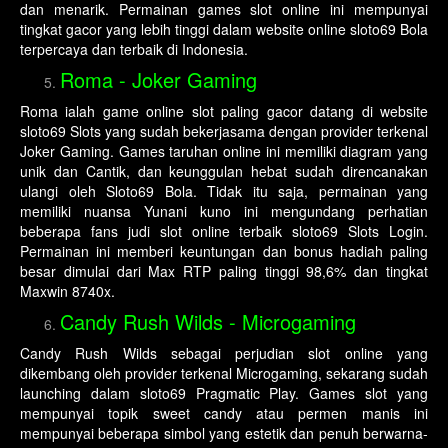
dan menarik. Permainan games slot online ini mempunyai
tingkat gacor yang lebih tinggi dalam website online sloto69 Bola
terpercaya dan terbaik di Indonesia.
Roma - Joker Gaming
Roma ialah game online slot paling gacor datang di website
sloto69 Slots yang sudah bekerjasama dengan provider terkenal
Joker Gaming. Games taruhan online ini memiliki diagram yang
unik dan Cantik, dan keunggulan hebat sudah direncanakan
ulangi oleh Sloto69 Bola. Tidak itu saja, permainan yang
memiliki nuansa Yunani kuno ini mengundang perhatian
beberapa fans judi slot online terbaik sloto69 Slots Login.
Permainan ini memberi keuntungan dan bonus hadiah paling
besar dimulai dari Max RTP paling tinggi 98,6% dan tingkat
Maxwin 8740x.
Candy Rush Wilds - Microgaming
Candy Rush Wilds sebagai perjudian slot online yang
dikembang oleh provider terkenal Microgaming, sekarang sudah
launching dalam sloto69 Pragmatic Play. Games slot yang
mempunyai topik sweet candy atau permen manis ini
mempunyai beberapa simbol yang estetik dan penuh berwarna-