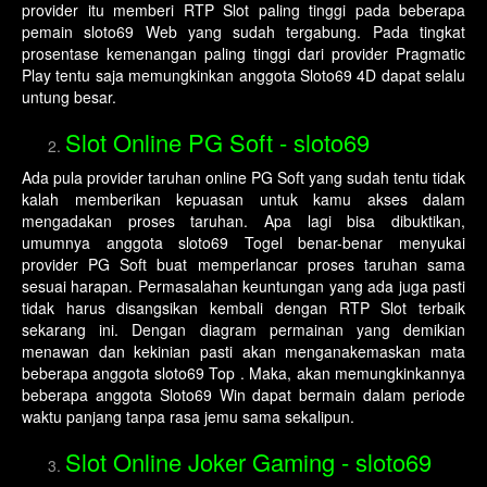
provider itu memberi RTP Slot paling tinggi pada beberapa
pemain sloto69 Web yang sudah tergabung. Pada tingkat
prosentase kemenangan paling tinggi dari provider Pragmatic
Play tentu saja memungkinkan anggota Sloto69 4D dapat selalu
untung besar.
Slot Online PG Soft - sloto69
Ada pula provider taruhan online PG Soft yang sudah tentu tidak
kalah memberikan kepuasan untuk kamu akses dalam
mengadakan proses taruhan. Apa lagi bisa dibuktikan,
umumnya anggota sloto69 Togel benar-benar menyukai
provider PG Soft buat memperlancar proses taruhan sama
sesuai harapan. Permasalahan keuntungan yang ada juga pasti
tidak harus disangsikan kembali dengan RTP Slot terbaik
sekarang ini. Dengan diagram permainan yang demikian
menawan dan kekinian pasti akan menganakemaskan mata
beberapa anggota sloto69 Top . Maka, akan memungkinkannya
beberapa anggota Sloto69 Win dapat bermain dalam periode
waktu panjang tanpa rasa jemu sama sekalipun.
Slot Online Joker Gaming - sloto69