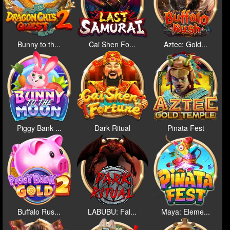
Bunny to th...
Cai Shen Fo...
Aztec: Gold...
Piggy Bank ...
Dark Ritual
Pinata Fest
Buffalo Rus...
LABUBU: Fal...
Maya: Eleme...