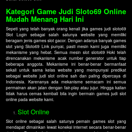
Kategori Game Judi Sloto69 Online
Mudah Menang Hari Ini
Sepeti yang telah banyak orang kenali jika games judi sloto69
Slot Login sebagai salah satunya website yang memiliki
beragam jenis games slot gacor. Dengan adanya banyak games
slot yang Sloto69 Link punyai, pasti mesin kami juga memiliki
mekanisme yang hebat. Semua mesin slot sloto69 Hoki telah
direncanakan mekanisme acak number generator untuk tiap
beberapa anggota. Mekanisme ini benar-benar bermanfaat
sekali untuk sama kelas website yang mempunyai predikat
sebagai website judi slot online sah dan paling dipercaya di
Indonesia. Karenanya ada mekanisme semacam ini semua
permainan akan jalan dengan fair-play atau jujur. Hingga kalian
tidak harus cemas kembali bila ingin bermain games judi slot
online pada website kami.
Slot Online
Slot online sebagai salah satunya pemain games slot yang
mendapat dimainkan lewat koneksi internet secara benar-benar