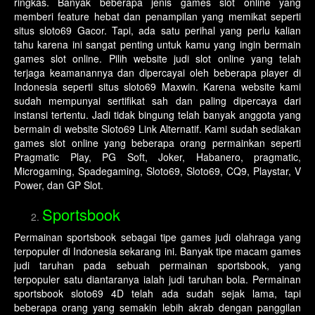
ringkas. Banyak beberapa jenis games slot online yang
memberi feature hebat dan penampilan yang memikat seperti
situs sloto69 Gacor. Tapi, ada satu perihal yang perlu kalian
tahu karena ini sangat penting untuk kamu yang ingin bermain
games slot online. Pilih website judi slot online yang telah
terjaga keamanannya dan dipercayai oleh beberapa player di
Indonesia seperti situs sloto69 Maxwin. Karena website kami
sudah mempunyai sertifikat sah dan paling dipercaya dari
instansi tertentu. Jadi tidak bingung telah banyak anggota yang
bermain di website Sloto69 Link Alternatif. Kami sudah sediakan
games slot online yang beberapa orang permainkan seperti
Pragmatic Play, PG Soft, Joker, Habanero, pragmatic,
Microgaming, Spadegaming, Sloto69, Sloto69, CQ9, Playstar, V
Power, dan GP Slot.
Sportsbook
Permainan sportsbook sebagai tipe games judi olahraga yang
terpopuler di Indonesia sekarang ini. Banyak tipe macam games
judi taruhan pada sebuah permainan sportsbook, yang
terpopuler satu diantaranya ialah judi taruhan bola. Permainan
sportsbook sloto69 4D telah ada sudah sejak lama, tapi
beberapa orang yang semakin lebih akrab dengan panggilan