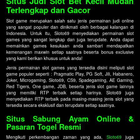
Situs Judi Slot Bet Kecil Mudah
Terlengkap dan Gacor
Slot game merupakan salah satu jenis permainan judi online
yang sangat populer dan dinikmati oleh berbagai kalangan di
Indonesia. Untuk itu, Sloto69 menyediakan permainan slot
games yang sangat lengkap dan juga terupdate. Anda dapat
memainkan games kesukaan anda sambari mendapatkan
kemenangan maxwin setiap saatnya beserta bonus exclusive
yang kami berikan khusus untuk anda!
Jenis permainan slot games yang tersedia disini meliputi slot
game populer seperti : Pragmatic Play, PG Soft, Jili, Habanero,
Joker, Microgaming, Sloto69, CS9, Spadegaming, AE Gaming,
Red Tigers, One game, JDB, beserta jenis slot game lainnya
yang memiliki RTP terbaik setiap harinya. Sloto69 juga
menyediakan RTP terbaik pada masing-masing jenis slot yang
tersedia secara eksklusif dan terupdate setiap saatnya.
Situs Sabung Ayam Online &
Pasaran Togel Resmi
Mengikuti perkembangan zaman yang ada,
Sloto69
juga