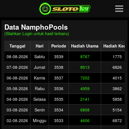
Data NamphoPools
(Silahkan Login untuk hasil terbaru)
Tanggal
Hari
Periode
Hadiah Utama
Hadiah Kedu
08-08-2026
Sabtu
3539
8767
1775
07-08-2026
Jumat
3538
8513
6826
06-08-2026
Kamis
3537
7202
4015
05-08-2026
Rabu
3536
4959
3862
04-08-2026
Selasa
3535
2141
5858
03-08-2026
Senin
3534
6808
5154
02-08-2026
Minggu
3533
4606
6872