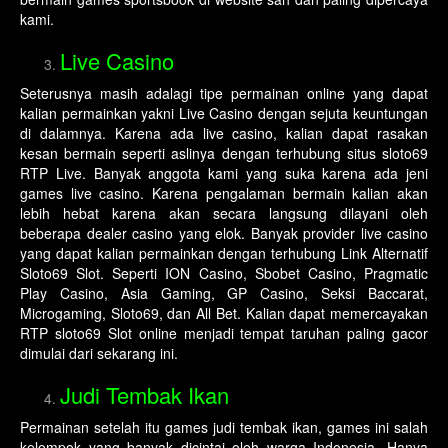
kami.
Live Casino
Seterusnya masih adalagi tipe permainan online yang dapat
kalian permainkan yakni Live Casino dengan sejuta keuntungan
di dalamnya. Karena ada live casino, kalian dapat rasakan
kesan bermain seperti aslinya dengan terhubung situs sloto69
RTP Live. Banyak anggota kami yang suka karena ada jeni
games live casino. Karena pengalaman bermain kalian akan
lebih hebat karena akan secara langsung dilayani oleh
beberapa dealer casino yang elok. Banyak provider live casino
yang dapat kalian permainkan dengan terhubung Link Alternatif
Sloto69 Slot. Seperti ION Casino, Sbobet Casino, Pragmatic
Play Casino, Asia Gaming, GP Casino, Seksi Baccarat,
Microgaming, Sloto69, dan All Bet. Kalian dapat memercayakan
RTP sloto69 Slot online menjadi tempat taruhan paling gacor
dimulai dari sekarang ini.
Judi Tembak Ikan
Permainan setelah itu games judi tembak ikan, games ini salah
kelompok yang banyak dicintai oleh warga Indonesia. Hanya