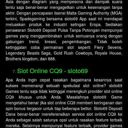
Asia dengan diagram yang mempesona dan dampak suara
tentu saja benar-benar mengagetkan untuk kesenangan tanpa
akhir. Dengan pencapaian lisensi Malta Gaming Authority (MGA)
terkini, Spadegaming bersama sloto69 App saat ini mendapat
meluaskan produk ke industri selingan Eropa. Sediakan
penawaran Sloto69 Deposit Pulsa Tanpa Potongan mempunyai
games yang menggembirakan untuk semuanya orang dengan
gabungan trend, kreasi, pengembangan. Tidak boleh
ketinggalan coba permainan slot seperti Fiery Sevens,
Legendary Beasts Saga, Gold Rush Cowboys, Royale House,
Brothers kingdom, dan 888.
Slot Online CQ9 - sloto69
Apa Anda ingin cepat rasakan bagaimana kesannya saat
sukses memenangi sebuah spekulasi slot online? sloto69
Games tentu saja tidak ketinggal merengkuh provider slot online
CQ9 khusus untuk Anda. Masalahnya sloto69 Game
mengetahui benar jika slot online CQ9 memberi keringanan dan
spin bonus tergacor untuk tiap beberapa bettor. Sloto69 Deposit
Dana benar-benar mereferensikan service slot online CQ9 ke
Anda sebagai salah satunya opsi untuk rasakan feature terbaik
mereka. Selainnya mempunyai feature terbaik, provider games