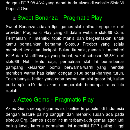
dengan RTP 98,46% yang dapat Anda akses di website Sloto69
Deposit Ovo.
Sweet Bonanza - Pragmatic Play
Sweet Bonanza adalah tipe games slot online terpopuler dari
provider Pragmatic Play yang di dalam website sloto69 Com.
Permainan ini memiliki topik manis dan bergemaskan untuk
kamu permainkan bersama Sloto69 Freebet yang selalu
memberi keelokan Jackpot. Bukan itu saja, games ini memberi
RTP dan Volatilitasnya yang hebat, yakni sebesar 98,8% dari
sloto69 Net. Tentu saja, permainan slot ini benar-benar
gampang keluarkan bomb berwarna-warni yang hendak
memberi warna hati kalian dengan x100 sehari-harinya turun.
Telah banyak bettor yang coba permainan slot gacor ini, kalian
perlu spin x10 dan akan memperoleh beberapa ratus juta
rupiah.
Aztec Gems - Pragmatic Play
Aztec Gems sebagai games slot online terpopuler di Indonesia
dengan feature paling canggih dan menarik sudah ada pada
sloto69 Org. Games slot online ini terbanyak di gemari agen judi
paling kaya, karena permainan ini memiliki RTP paling tinggi