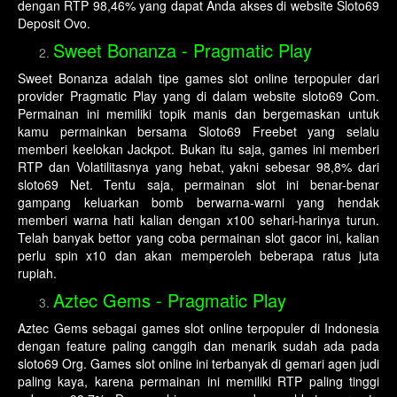
dengan RTP 98,46% yang dapat Anda akses di website Sloto69
Deposit Ovo.
Sweet Bonanza - Pragmatic Play
Sweet Bonanza adalah tipe games slot online terpopuler dari
provider Pragmatic Play yang di dalam website sloto69 Com.
Permainan ini memiliki topik manis dan bergemaskan untuk
kamu permainkan bersama Sloto69 Freebet yang selalu
memberi keelokan Jackpot. Bukan itu saja, games ini memberi
RTP dan Volatilitasnya yang hebat, yakni sebesar 98,8% dari
sloto69 Net. Tentu saja, permainan slot ini benar-benar
gampang keluarkan bomb berwarna-warni yang hendak
memberi warna hati kalian dengan x100 sehari-harinya turun.
Telah banyak bettor yang coba permainan slot gacor ini, kalian
perlu spin x10 dan akan memperoleh beberapa ratus juta
rupiah.
Aztec Gems - Pragmatic Play
Aztec Gems sebagai games slot online terpopuler di Indonesia
dengan feature paling canggih dan menarik sudah ada pada
sloto69 Org. Games slot online ini terbanyak di gemari agen judi
paling kaya, karena permainan ini memiliki RTP paling tinggi