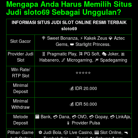
Mengapa Anda Harus Memilih Situs
Judi sloto69 Sebagai Unggulan?
INFORMASI SITUS JUDI SLOT ONLINE RESMI TERBAIK
sloto69
🍭 Sweet Bonanza, ⚡ Kakek Zeus 💎 Aztec
Slot Gacor
Gems, 👑 Starlight Princess.
Provider Judi
🧬 Pragmatic Play, 🎏 PG Soft, 🎭 Joker, 🎀
Slot
Habanero, 🌌 Microgaming, 🎆 Spadegaming
Win Rate/
⭐⭐⭐⭐⭐
RTP Slot
Minimal
💰 IDR 20.000
Deposit
Minimal
💰 IDR 50.000
Withdraw
Metode
🏧 Bank, 💳 Dana, 💳 OVO, 💳 Gopay, 💳 LinkAja,
Deposit
📱 Provider Pulsa
Pilihan Game
⚽ Judi Bola, 🎲 Live Casino, 🎰 Slot Online, 🔫