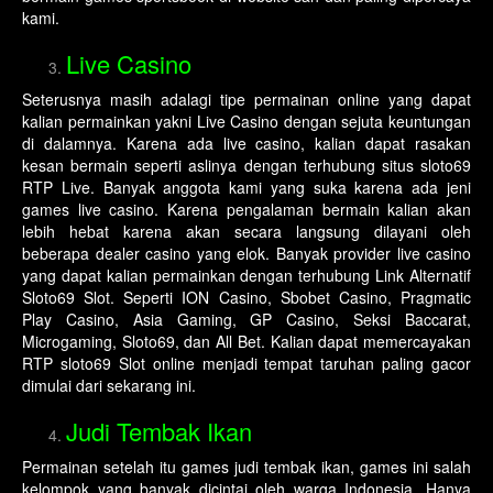
kami.
Live Casino
Seterusnya masih adalagi tipe permainan online yang dapat
kalian permainkan yakni Live Casino dengan sejuta keuntungan
di dalamnya. Karena ada live casino, kalian dapat rasakan
kesan bermain seperti aslinya dengan terhubung situs sloto69
RTP Live. Banyak anggota kami yang suka karena ada jeni
games live casino. Karena pengalaman bermain kalian akan
lebih hebat karena akan secara langsung dilayani oleh
beberapa dealer casino yang elok. Banyak provider live casino
yang dapat kalian permainkan dengan terhubung Link Alternatif
Sloto69 Slot. Seperti ION Casino, Sbobet Casino, Pragmatic
Play Casino, Asia Gaming, GP Casino, Seksi Baccarat,
Microgaming, Sloto69, dan All Bet. Kalian dapat memercayakan
RTP sloto69 Slot online menjadi tempat taruhan paling gacor
dimulai dari sekarang ini.
Judi Tembak Ikan
Permainan setelah itu games judi tembak ikan, games ini salah
kelompok yang banyak dicintai oleh warga Indonesia. Hanya