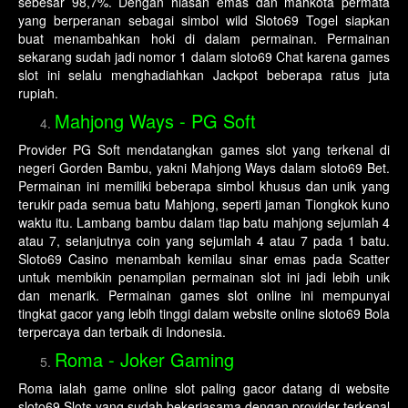
sebesar 98,7%. Dengan hiasan emas dan mahkota permata
yang berperanan sebagai simbol wild Sloto69 Togel siapkan
buat menambahkan hoki di dalam permainan. Permainan
sekarang sudah jadi nomor 1 dalam sloto69 Chat karena games
slot ini selalu menghadiahkan Jackpot beberapa ratus juta
rupiah.
Mahjong Ways - PG Soft
Provider PG Soft mendatangkan games slot yang terkenal di
negeri Gorden Bambu, yakni Mahjong Ways dalam sloto69 Bet.
Permainan ini memiliki beberapa simbol khusus dan unik yang
terukir pada semua batu Mahjong, seperti jaman Tiongkok kuno
waktu itu. Lambang bambu dalam tiap batu mahjong sejumlah 4
atau 7, selanjutnya coin yang sejumlah 4 atau 7 pada 1 batu.
Sloto69 Casino menambah kemilau sinar emas pada Scatter
untuk membikin penampilan permainan slot ini jadi lebih unik
dan menarik. Permainan games slot online ini mempunyai
tingkat gacor yang lebih tinggi dalam website online sloto69 Bola
terpercaya dan terbaik di Indonesia.
Roma - Joker Gaming
Roma ialah game online slot paling gacor datang di website
sloto69 Slots yang sudah bekerjasama dengan provider terkenal