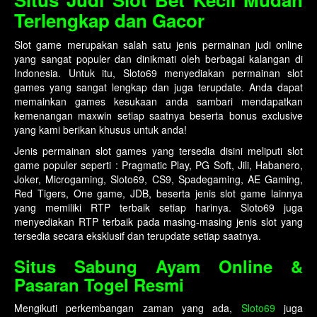
Terlengkap dan Gacor
Slot game merupakan salah satu jenis permainan judi online
yang sangat populer dan dinikmati oleh berbagai kalangan di
Indonesia. Untuk itu, Sloto69 menyediakan permainan slot
games yang sangat lengkap dan juga terupdate. Anda dapat
memainkan games kesukaan anda sambari mendapatkan
kemenangan maxwin setiap saatnya beserta bonus exclusive
yang kami berikan khusus untuk anda!
Jenis permainan slot games yang tersedia disini meliputi slot
game populer seperti : Pragmatic Play, PG Soft, Jili, Habanero,
Joker, Microgaming, Sloto69, CS9, Spadegaming, AE Gaming,
Red Tigers, One game, JDB, beserta jenis slot game lainnya
yang memiliki RTP terbaik setiap harinya. Sloto69 juga
menyediakan RTP terbaik pada masing-masing jenis slot yang
tersedia secara eksklusif dan terupdate setiap saatnya.
Situs Sabung Ayam Online &
Pasaran Togel Resmi
Mengikuti perkembangan zaman yang ada,
Sloto69
juga