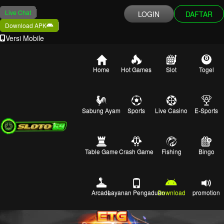
Live Chat
LOGIN
DAFTAR
Download APK
Versi Mobile
Home
Hot Games
Slot
Togel
Sabung Ayam
Sports
Live Casino
E-Sports
Table Game
Crash Game
Fishing
Bingo
Arcade
Layanan Pengaduan
Download
promotion