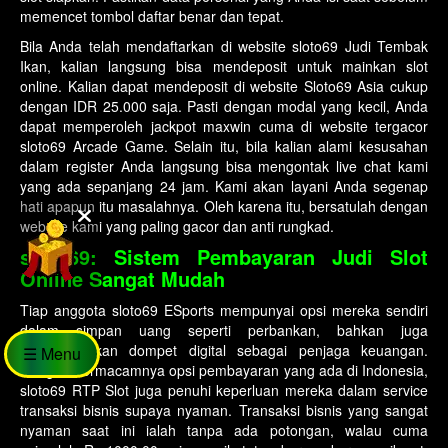
memencet tombol daftar benar dan tepat.
Bila Anda telah mendaftarkan di website sloto69 Judi Tembak
Ikan, kalian langsung bisa mendeposit untuk mainkan slot
online. Kalian dapat mendeposit di website Sloto69 Asia cukup
dengan IDR 25.000 saja. Pasti dengan modal yang kecil, Anda
dapat memperoleh jackpot maxwin cuma di website tergacor
sloto69 Arcade Game. Selain itu, bila kalian alami kesusahan
dalam register Anda langsung bisa mengontak live chat kami
yang ada sepanjang 24 jam. Kami akan layani Anda segenap
hati apapun itu masalahnya. Oleh karena itu, bersatulah dengan
website kami yang paling gacor dan anti rungkad.
sloto69: Sistem Pembayaran Judi Slot
Online Sangat Mudah
Tiap anggota sloto69 ESports mempunyai opsi mereka sendiri
dalam simpan uang seperti perbankan, bahkan juga
memercayakan dompet digital sebagai penjaga keuangan.
☰ Menu
Dengan bermacamnya opsi pembayaran yang ada di Indonesia,
sloto69 RTP Slot juga penuhi keperluan mereka dalam service
transaksi bisnis supaya nyaman. Transaksi bisnis yang sangat
nyaman saat ini ialah tanpa ada potongan, walau cuma