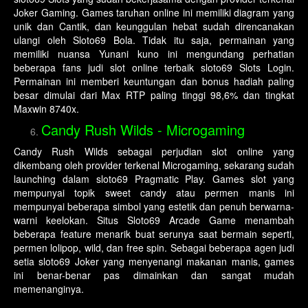
Joker Gaming. Games taruhan online ini memiliki diagram yang
unik dan Cantik, dan keunggulan hebat sudah direncanakan
ulangi oleh Sloto69 Bola. Tidak itu saja, permainan yang
memiliki nuansa Yunani kuno ini mengundang perhatian
beberapa fans judi slot online terbaik sloto69 Slots Login.
Permainan ini memberi keuntungan dan bonus hadiah paling
besar dimulai dari Max RTP paling tinggi 98,6% dan tingkat
Maxwin 8740x.
Candy Rush Wilds - Microgaming
Candy Rush Wilds sebagai perjudian slot online yang
dikembang oleh provider terkenal Microgaming, sekarang sudah
launching dalam sloto69 Pragmatic Play. Games slot yang
mempunyai topik sweet candy atau permen manis ini
mempunyai beberapa simbol yang estetik dan penuh berwarna-
warni keelokan. Situs Sloto69 Arcade Game menambah
beberapa feature menarik buat serunya saat bermain seperti,
permen lolipop, wild, dan free spin. Sebagai beberapa agen judi
setia sloto69 Joker yang menyenangi makanan manis, games
ini benar-benar pas dimainkan dan sangat mudah
memenanginya.