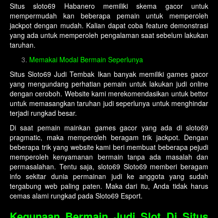
Situs sloto69 Habanero memiliki skema gacor untuk
mempermudah kan beberapa pemain untuk memperoleh
jackpot dengan mudah. Kalian dapat coba feature demonstrasi
yang ada untuk memperoleh pengalaman saat sebelum lakukan
taruhan.
Memakai Modal Bermain Seperlunya
Situs Sloto69 Judi Tembak Ikan banyak memiliki games gacor
yang mengundang perhatian pemain untuk lakukan judi online
dengan ceroboh. Website kami merekomendasikan untuk bettor
untuk memasangkan taruhan judi seperlunya untuk menghindar
terjadi rungkad besar.
Di saat pemain mainkan games gacor yang ada di sloto69
pragmatic, maka memperoleh beragam trik jackpot. Dengan
beberapa trik yang website kami beri membuat beberapa pejudi
memperoleh kenyamanan bermain tanpa ada masalah dan
permasalahan. Tentu saja, sloto69 Sloto69 memberi beragam
info sekitar dunia permainan judi ke anggota yang sudah
tergabung web paling paten. Maka dari itu, Anda tidak harus
cemas alami rungkad pada Sloto69 Esport.
Kegunaan Bermain Judi Slot Di Situs