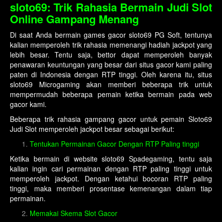
sloto69: Trik Rahasia Bermain Judi Slot
Online Gampang Menang
Di saat Anda bermain games gacor sloto69 PG Soft, tentunya
kalian memperoleh trik rahasia memenangi hadiah jackpot yang
lebih besar. Tentu saja, bettor dapat memperoleh banyak
penawaran keuntungan yang besar dari situs gacor kami paling
paten di Indonesia dengan RTP tinggi. Oleh karena itu, situs
sloto69 Microgaming akan memberi beberapa trik untuk
mempermudah beberapa pemain ketika bermain pada web
gacor kami.
Beberapa trik rahasia gampang gacor untuk pemain Sloto69
Judi Slot memperoleh jackpot besar sebagai berikut:
Tentukan Permainan Gacor Dengan RTP Paling tinggi
Ketika bermain di website sloto69 Spadegaming, tentu saja
kalian ingin cari permainan dengan RTP paling tinggi untuk
memperoleh jackpot. Dengan ketahui bocoran RTP paling
tinggi, maka memberi prosentase kemenangan dalam tiap
permainan.
Memakai Skema Slot Gacor