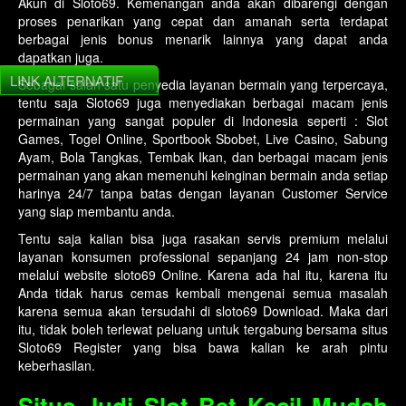
Akun di Sloto69. Kemenangan anda akan dibarengi dengan
proses penarikan yang cepat dan amanah serta terdapat
berbagai jenis bonus menarik lainnya yang dapat anda
dapatkan juga.
LINK ALTERNATIF
Sebagai salah satu penyedia layanan bermain yang terpercaya,
tentu saja Sloto69 juga menyediakan berbagai macam jenis
permainan yang sangat populer di Indonesia seperti : Slot
Games, Togel Online, Sportbook Sbobet, Live Casino, Sabung
Ayam, Bola Tangkas, Tembak Ikan, dan berbagai macam jenis
permainan yang akan memenuhi keinginan bermain anda setiap
harinya 24/7 tanpa batas dengan layanan Customer Service
yang siap membantu anda.
Tentu saja kalian bisa juga rasakan servis premium melalui
layanan konsumen professional sepanjang 24 jam non-stop
melalui website sloto69 Online. Karena ada hal itu, karena itu
Anda tidak harus cemas kembali mengenai semua masalah
karena semua akan tersudahi di sloto69 Download. Maka dari
itu, tidak boleh terlewat peluang untuk tergabung bersama situs
Sloto69 Register yang bisa bawa kalian ke arah pintu
keberhasilan.
Situs Judi Slot Bet Kecil Mudah