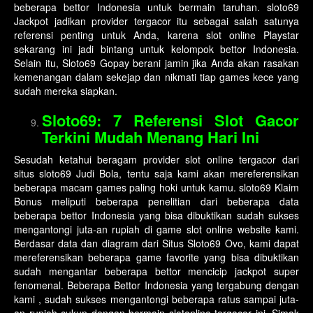
beberapa bettor Indonesia untuk bermain taruhan. sloto69
Jackpot jadikan provider tergacor itu sebagai salah satunya
referensi penting untuk Anda, karena slot online Playstar
sekarang ini jadi bintang untuk kelompok bettor Indonesia.
Selain itu, Sloto69 Gopay berani jamin jika Anda akan rasakan
kemenangan dalam sekejap dan nikmati tiap games kece yang
sudah mereka siapkan.
Sloto69: 7 Referensi Slot Gacor
Terkini Mudah Menang Hari Ini
Sesudah ketahui beragam provider slot online tergacor dari
situs sloto69 Judi Bola, tentu saja kami akan mereferensikan
beberapa macam games paling hoki untuk kamu. sloto69 Klaim
Bonus meliputi beberapa penelitian dari beberapa data
beberapa bettor Indonesia yang bisa dibuktikan sudah sukses
mengantongi juta-an rupiah di game slot online website kami.
Berdasar data dan diagram dari Situs Sloto69 Ovo, kami dapat
mereferensikan beberapa game favorite yang bisa dibuktikan
sudah mengantar beberapa bettor mencicip jackpot super
fenomenal. Beberapa Bettor Indonesia yang tergabung dengan
kami , sudah sukses mengantongi beberapa ratus sampai juta-
an rupiah cukup dengan bermain slotonline tergacor ini. Simak