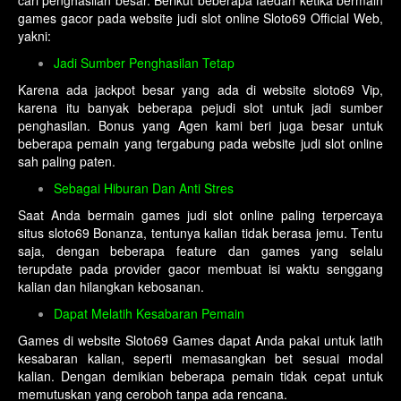
games gacor pada website judi slot online Sloto69 Official Web,
yakni:
Jadi Sumber Penghasilan Tetap
Karena ada jackpot besar yang ada di website sloto69 Vip,
karena itu banyak beberapa pejudi slot untuk jadi sumber
penghasilan. Bonus yang Agen kami beri juga besar untuk
beberapa pemain yang tergabung pada website judi slot online
sah paling paten.
Sebagai Hiburan Dan Anti Stres
Saat Anda bermain games judi slot online paling terpercaya
situs sloto69 Bonanza, tentunya kalian tidak berasa jemu. Tentu
saja, dengan beberapa feature dan games yang selalu
terupdate pada provider gacor membuat isi waktu senggang
kalian dan hilangkan kebosanan.
Dapat Melatih Kesabaran Pemain
Games di website Sloto69 Games dapat Anda pakai untuk latih
kesabaran kalian, seperti memasangkan bet sesuai modal
kalian. Dengan demikian beberapa pemain tidak cepat untuk
memutuskan yang ceroboh tanpa ada rencana.