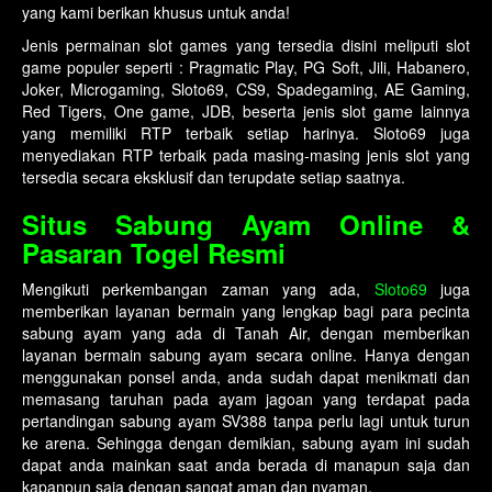
yang kami berikan khusus untuk anda!
Jenis permainan slot games yang tersedia disini meliputi slot
game populer seperti : Pragmatic Play, PG Soft, Jili, Habanero,
Joker, Microgaming, Sloto69, CS9, Spadegaming, AE Gaming,
Red Tigers, One game, JDB, beserta jenis slot game lainnya
yang memiliki RTP terbaik setiap harinya. Sloto69 juga
menyediakan RTP terbaik pada masing-masing jenis slot yang
tersedia secara eksklusif dan terupdate setiap saatnya.
Situs Sabung Ayam Online &
Pasaran Togel Resmi
Mengikuti perkembangan zaman yang ada,
Sloto69
juga
memberikan layanan bermain yang lengkap bagi para pecinta
sabung ayam yang ada di Tanah Air, dengan memberikan
layanan bermain sabung ayam secara online. Hanya dengan
menggunakan ponsel anda, anda sudah dapat menikmati dan
memasang taruhan pada ayam jagoan yang terdapat pada
pertandingan sabung ayam SV388 tanpa perlu lagi untuk turun
ke arena. Sehingga dengan demikian, sabung ayam ini sudah
dapat anda mainkan saat anda berada di manapun saja dan
kapanpun saja dengan sangat aman dan nyaman.