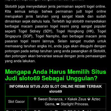
Sloto69 juga menyediakan jenis permainan seperti togel online.
Kita semua setuju bahwa permainan judi togel online
merupakan jenis taruhan yang sangat klasik dan sudah
dimainkan sejak dahulu kala. Terlebih lagi sloto69 menyediakan
berbagai macam pasaran togel resmi yang sangat populer
seperti Togel Sidney (SDY), Togel Hongkong (HK), Togel
Singapura (SGP), Togel Nampho, dan berbagai macam jenis
pasaran togel resmi lainnya. Selain sangat mudah untuk
memasang taruhan angka ini, anda juga akan disuguhi dengan
potongan pada setiap taruhan yang anda pasangkan di Sloto69,
dan potongan akan bervariasi sesuai dengan jenis pemasangan
yang anda lakukan.
Mengapa Anda Harus Memilih Situs
Judi sloto69 Sebagai Unggulan?
INFORMASI SITUS JUDI SLOT ONLINE RESMI TERBAIK
sloto69
🍭 Sweet Bonanza, ⚡ Kakek Zeus 💎 Aztec
Slot Gacor
Gems, 👑 Starlight Princess.