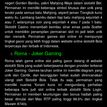
negeri Gorden Bambu, yakni Mahjong Ways dalam sloto69 Bet.
Permainan ini memiliki beberapa simbol khusus dan unik yang
terukir pada semua batu Mahjong, seperti jaman Tiongkok kuno
waktu itu. Lambang bambu dalam tiap batu mahjong sejumlah 4
atau 7, selanjutnya coin yang sejumlah 4 atau 7 pada 1 batu.
Sloto69 Casino menambah kemilau sinar emas pada Scatter
untuk membikin penampilan permainan slot ini jadi lebih unik
dan menarik. Permainan games slot online ini mempunyai
tingkat gacor yang lebih tinggi dalam website online sloto69 Bola
terpercaya dan terbaik di Indonesia.
Roma - Joker Gaming
Roma ialah game online slot paling gacor datang di website
sloto69 Slots yang sudah bekerjasama dengan provider terkenal
Joker Gaming. Games taruhan online ini memiliki diagram yang
unik dan Cantik, dan keunggulan hebat sudah direncanakan
ulangi oleh Sloto69 Bola. Tidak itu saja, permainan yang
memiliki nuansa Yunani kuno ini mengundang perhatian
beberapa fans judi slot online terbaik sloto69 Slots Login.
Permainan ini memberi keuntungan dan bonus hadiah paling
besar dimulai dari Max RTP paling tinggi 98,6% dan tingkat
Maxwin 8740x.