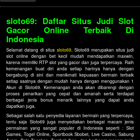
sloto69: Daftar Situs Judi Slot
Gacor Online Terbaik Di
Indonesia
Selamat datang di situs
sloto69
, Sloto69 merupakan situs judi
slot online dengan bet kecil mudah mendapatkan maxwin,
karena memiliki RTP slot yang gacor dan juga terpercaya. Raih
kemenangan buat diri anda setiap harinya hanya dengan
bergabung di sini dan menikmati kepuasan bermain terbaik
setiap saatnya dengan mudah hanya dengan menggunakan 1
Akun di Sloto69. Kemenangan anda akan dibarengi dengan
proses penarikan yang cepat dan amanah serta terdapat
berbagai jenis bonus menarik lainnya yang dapat anda
dapatkan juga.
Sebagai salah satu penyedia layanan bermain yang terpercaya,
tentu saja Sloto69 juga menyediakan berbagai macam jenis
permainan yang sangat populer di Indonesia seperti : Slot
Games, Togel Online, Sportbook Sbobet, Live Casino, Sabung