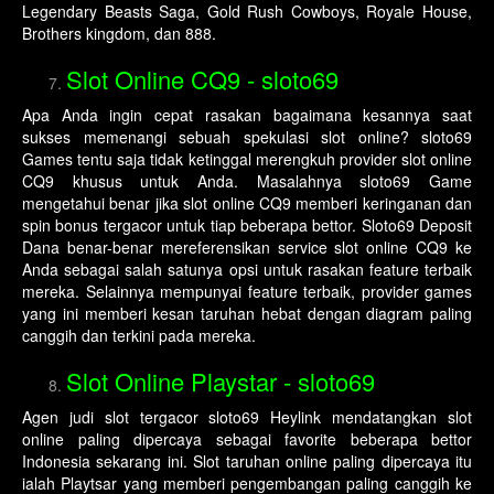
Legendary Beasts Saga, Gold Rush Cowboys, Royale House,
Brothers kingdom, dan 888.
Slot Online CQ9 - sloto69
Apa Anda ingin cepat rasakan bagaimana kesannya saat
sukses memenangi sebuah spekulasi slot online? sloto69
Games tentu saja tidak ketinggal merengkuh provider slot online
CQ9 khusus untuk Anda. Masalahnya sloto69 Game
mengetahui benar jika slot online CQ9 memberi keringanan dan
spin bonus tergacor untuk tiap beberapa bettor. Sloto69 Deposit
Dana benar-benar mereferensikan service slot online CQ9 ke
Anda sebagai salah satunya opsi untuk rasakan feature terbaik
mereka. Selainnya mempunyai feature terbaik, provider games
yang ini memberi kesan taruhan hebat dengan diagram paling
canggih dan terkini pada mereka.
Slot Online Playstar - sloto69
Agen judi slot tergacor sloto69 Heylink mendatangkan slot
online paling dipercaya sebagai favorite beberapa bettor
Indonesia sekarang ini. Slot taruhan online paling dipercaya itu
ialah Playtsar yang memberi pengembangan paling canggih ke