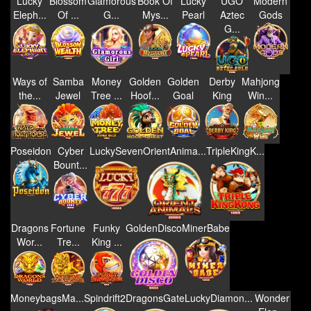
Lucky
Blossom
Glamorous
Book Of
Lucky
UGO
Modern
Eleph...
Of ...
G...
Mys...
Pearl
Aztec
Gods
G...
Ways of
Samba
Money
Golden
Golden
Derby
Mahjong
the...
Jewel
Tree ...
Hoof...
Goal
King
Win...
Poseidon
Cyber
LuckySeven
OrientAnima...
TripleKingK...
Bount...
Dragons
Fortune
Funky
GoldenDisco
MinerBabe
Wor...
Tre...
King ...
MoneybagsMa...
Spindrift2
DragonsGate
LuckyDiamon...
Wonder