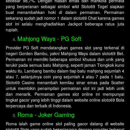
sebesar 98,7%. Dengan hiasan emas dan mahkota permata
yang berperanan sebagai simbol wild Sloto69 Togel siapkan
buat menambahkan hoki di dalam permainan. Permainan
sekarang sudah jadi nomor 1 dalam sloto69 Chat karena games
slot ini selalu menghadiahkan Jackpot beberapa ratus juta
rupiah.
Mahjong Ways - PG Soft
Provider PG Soft mendatangkan games slot yang terkenal di
negeri Gorden Bambu, yakni Mahjong Ways dalam sloto69 Bet.
Permainan ini memiliki beberapa simbol khusus dan unik yang
terukir pada semua batu Mahjong, seperti jaman Tiongkok kuno
waktu itu. Lambang bambu dalam tiap batu mahjong sejumlah 4
atau 7, selanjutnya coin yang sejumlah 4 atau 7 pada 1 batu.
Sloto69 Casino menambah kemilau sinar emas pada Scatter
untuk membikin penampilan permainan slot ini jadi lebih unik
dan menarik. Permainan games slot online ini mempunyai
tingkat gacor yang lebih tinggi dalam website online sloto69 Bola
terpercaya dan terbaik di Indonesia.
Roma - Joker Gaming
Roma ialah game online slot paling gacor datang di website
sloto69 Slots yang sudah bekerjasama dengan provider terkenal