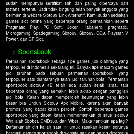
sudah mempunyai sertifikat sah dan paling dipercaya dari
instansi tertentu. Jadi tidak bingung telah banyak anggota yang
bermain di website Sloto69 Link Alternatif. Kami sudah sediakan
games slot online yang beberapa orang permainkan seperti
Pragmatic Play, PG Soft, Joker, Habanero, pragmatic,
Microgaming, Spadegaming, Sloto69, Sloto69, CQ9, Playstar, V
Power, dan GP Slot.
Sportsbook
Permainan sportsbook sebagai tipe games judi olahraga yang
terpopuler di Indonesia sekarang ini. Banyak tipe macam games
judi taruhan pada sebuah permainan sportsbook, yang
terpopuler satu diantaranya ialah judi taruhan bola. Permainan
sportsbook sloto69 4D telah ada sudah sejak lama, tapi
beberapa orang yang semakin lebih akrab dengan panggilan
judi bola. Kalian dapat memperoleh keuntungan yang lebih
besar bila Unduh Sloto69 Apk Mobile, karena akan banyak
promosi yang dapat kalian peroleh. Contoh beberapa games
sportsbook yang dapat kalian mememainkan di situs sloto69
Win ialah Sbobet, CMD368, dan Wbet . Maka nantikan apa lagi?
Daftarkanlah diri kalian saat ini untuk rasakan kesan serunya
bermain games sportsbook di website sah dan paling dipercaya