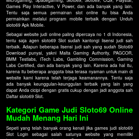
Games Play Interactive, V Power, dan ada banyak yang lain.
Tentu saja semua permainan slot online itu bisa Anda
permainkan melalui program mobile terbaik dengan Unduh
sloto69 Apk Mobile.
Sebagai website judi online paling dipercaya no 1 di Indonesia,
tentu saja agen sloto69 Slot sudah kantongi lisensi judi sah
terbaik. Adapun beberapa lisensi judi sah yang sudah Sloto69
Download punyai, yakni Malta Gaming Authority, PAGCOR,
BMM Testlabs, iTech Labs, Gambling Commission, Gaming
Labs Certified, dan ada banyak yang lain. Karena ada hal itu,
karena itu beberapa anggota bisa terasa nyaman untuk main di
website kami karena telah terjaga keamanannya. Tentu saja
ada banyak keunggulan-keunggulan terbaik yang lain yang
dapat Anda cicipi dengan gratis cukup dengan jadi anggota sah
Daftar sloto69 Slot.
Kategori Game Judi Sloto69 Online
Mudah Menang Hari Ini
Sepeti yang telah banyak orang kenali jika games judi sloto69
Slot Login sebagai salah satunya website yang memiliki