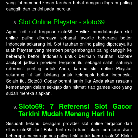
yang ini memberi kesan taruhan hebat dengan diagram paling
canggih dan terkini pada mereka.
Slot Online Playstar - sloto69
Agen judi slot tergacor sloto69 Heylink mendatangkan slot
online paling dipercaya sebagai favorite beberapa bettor
Indonesia sekarang ini. Slot taruhan online paling dipercaya itu
ialah Playtsar yang memberi pengembangan paling canggih ke
beberapa bettor Indonesia untuk bermain taruhan. sloto69
Jackpot jadikan provider tergacor itu sebagai salah satunya
referensi penting untuk Anda, karena slot online Playstar
sekarang ini jadi bintang untuk kelompok bettor Indonesia.
Selain itu, Sloto69 Gopay berani jamin jika Anda akan rasakan
kemenangan dalam sekejap dan nikmati tiap games kece yang
sudah mereka siapkan.
Sloto69: 7 Referensi Slot Gacor
Terkini Mudah Menang Hari Ini
Sesudah ketahui beragam provider slot online tergacor dari
situs sloto69 Judi Bola, tentu saja kami akan mereferensikan
beberapa macam games paling hoki untuk kamu. sloto69 Klaim