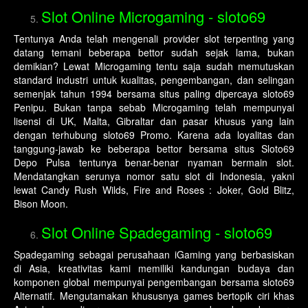
Slot Online Microgaming - sloto69
Tentunya Anda telah mengenali provider slot terpenting yang
datang temani beberapa bettor sudah sejak lama, bukan
demikian? Lewat Microgaming tentu saja sudah memutuskan
standard industri untuk kualitas, pengembangan, dan selingan
semenjak tahun 1994 bersama situs paling dipercaya sloto69
Penipu. Bukan tanpa sebab Microgaming telah mempunyai
lisensi di UK, Malta, Gibraltar dan pasar khusus yang lain
dengan terhubung sloto69 Promo. Karena ada loyalitas dan
tanggung-jawab ke beberapa bettor bersama situs Sloto69
Depo Pulsa tentunya benar-benar nyaman bermain slot.
Mendatangkan serunya nomor satu slot di Indonesia, yakni
lewat Candy Rush Wilds, Fire and Roses : Joker, Gold Blitz,
Bison Moon.
Slot Online Spadegaming - sloto69
Spadegaming sebagai perusahaan iGaming yang berbasiskan
di Asia, kreativitas kami memiliki kandungan budaya dan
komponen global mempunyai pengembangan bersama sloto69
Alternatif. Mengutamakan khususnya games bertopik ciri khas