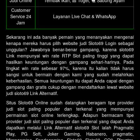
Judi Online
Tembak Ikan, 🎫 Togel, 🐔 Sabung Ayam
Customer
Service 24
Layanan Live Chat & WhatsApp
Jam
Sekarang ini ada banyak pemain yang menanyakan mengenai
kenapa mereka harus pilih website judi Sloto69 Login sebagai
unggulan? Jawabnya benar-benar gampang, karena sloto69
Link mempunyai win rate RTP Slot paling tinggi yang dapat
hasilkan keuntungan dengan gampang sehari-harinya. Pada
tingkat win rate sebesar 97%, karena itu kalian tidak harus
sangsi untuk bermain dengan kami yang sudah melahirkan
keberhasilan. Semua keuntungan itu dapat Anda capai dengan
gampang dan gratis cukup dengan mendaftarkan lewat website
judi sloto69 Link Alternatif.
Situs Sloto69 Online sudah datangkan beragam tipe provider
judi slot paling populer dan terkenal yang mempunyai
permainan slot online terlengkap. Adapun bermacam tipe
provider judi slot paling populer dan terkenal yang dapat Anda
dapatkan melalui Link Alternatif sloto69 Slot ialah Pragmatic
Play, PG Soft, Joker Gaming, Habanero, pragmatic,
Microgaming, Spadegaming, Sloto69, Sloto69, CQ9, Playstar,