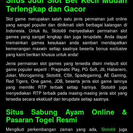
Terlengkap dan Gacor
Slot game merupakan salah satu jenis permainan judi online
yang sangat populer dan dinikmati oleh berbagai kalangan di
Indonesia. Untuk itu, Sloto69 menyediakan permainan slot
games yang sangat lengkap dan juga terupdate. Anda dapat
memainkan games kesukaan anda sambari mendapatkan
kemenangan maxwin setiap saatnya beserta bonus exclusive
yang kami berikan khusus untuk anda!
Jenis permainan slot games yang tersedia disini meliputi slot
game populer seperti : Pragmatic Play, PG Soft, Jili, Habanero,
Joker, Microgaming, Sloto69, CS9, Spadegaming, AE Gaming,
Red Tigers, One game, JDB, beserta jenis slot game lainnya
yang memiliki RTP terbaik setiap harinya. Sloto69 juga
menyediakan RTP terbaik pada masing-masing jenis slot yang
tersedia secara eksklusif dan terupdate setiap saatnya.
Situs Sabung Ayam Online &
Pasaran Togel Resmi
Mengikuti perkembangan zaman yang ada,
Sloto69
juga