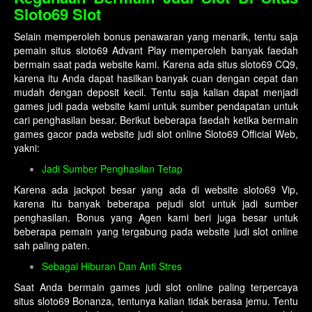
Sloto69 Slot
Selain memperoleh bonus penawaran yang menarik, tentu saja
pemain situs sloto69 Advant Play memperoleh banyak faedah
bermain saat pada website kami. Karena ada situs sloto69 CQ9,
karena itu Anda dapat hasilkan banyak cuan dengan cepat dan
mudah dengan deposit kecil. Tentu saja kalian dapat menjadi
games judi pada website kami untuk sumber pendapatan untuk
cari penghasilan besar. Berikut beberapa faedah ketika bermain
games gacor pada website judi slot online Sloto69 Official Web,
yakni:
Jadi Sumber Penghasilan Tetap
Karena ada jackpot besar yang ada di website sloto69 Vip,
karena itu banyak beberapa pejudi slot untuk jadi sumber
penghasilan. Bonus yang Agen kami beri juga besar untuk
beberapa pemain yang tergabung pada website judi slot online
sah paling paten.
Sebagai Hiburan Dan Anti Stres
Saat Anda bermain games judi slot online paling terpercaya
situs sloto69 Bonanza, tentunya kalian tidak berasa jemu. Tentu