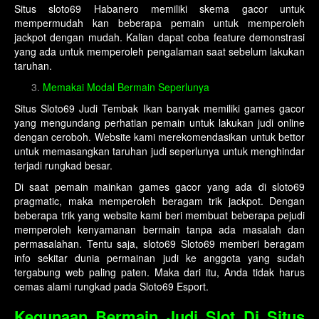
Situs sloto69 Habanero memiliki skema gacor untuk
mempermudah kan beberapa pemain untuk memperoleh
jackpot dengan mudah. Kalian dapat coba feature demonstrasi
yang ada untuk memperoleh pengalaman saat sebelum lakukan
taruhan.
Memakai Modal Bermain Seperlunya
Situs Sloto69 Judi Tembak Ikan banyak memiliki games gacor
yang mengundang perhatian pemain untuk lakukan judi online
dengan ceroboh. Website kami merekomendasikan untuk bettor
untuk memasangkan taruhan judi seperlunya untuk menghindar
terjadi rungkad besar.
Di saat pemain mainkan games gacor yang ada di sloto69
pragmatic, maka memperoleh beragam trik jackpot. Dengan
beberapa trik yang website kami beri membuat beberapa pejudi
memperoleh kenyamanan bermain tanpa ada masalah dan
permasalahan. Tentu saja, sloto69 Sloto69 memberi beragam
info sekitar dunia permainan judi ke anggota yang sudah
tergabung web paling paten. Maka dari itu, Anda tidak harus
cemas alami rungkad pada Sloto69 Esport.
Kegunaan Bermain Judi Slot Di Situs