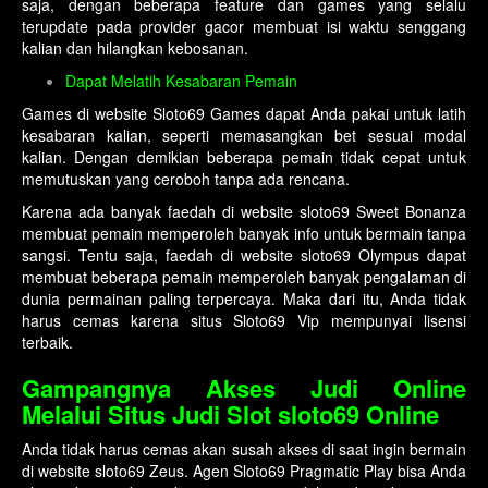
saja, dengan beberapa feature dan games yang selalu
terupdate pada provider gacor membuat isi waktu senggang
kalian dan hilangkan kebosanan.
Dapat Melatih Kesabaran Pemain
Games di website Sloto69 Games dapat Anda pakai untuk latih
kesabaran kalian, seperti memasangkan bet sesuai modal
kalian. Dengan demikian beberapa pemain tidak cepat untuk
memutuskan yang ceroboh tanpa ada rencana.
Karena ada banyak faedah di website sloto69 Sweet Bonanza
membuat pemain memperoleh banyak info untuk bermain tanpa
sangsi. Tentu saja, faedah di website sloto69 Olympus dapat
membuat beberapa pemain memperoleh banyak pengalaman di
dunia permainan paling terpercaya. Maka dari itu, Anda tidak
harus cemas karena situs Sloto69 Vip mempunyai lisensi
terbaik.
Gampangnya Akses Judi Online
Melalui Situs Judi Slot sloto69 Online
Anda tidak harus cemas akan susah akses di saat ingin bermain
di website sloto69 Zeus. Agen Sloto69 Pragmatic Play bisa Anda