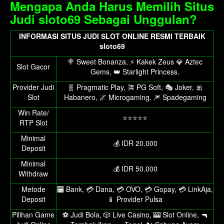
Mengapa Anda Harus Memilih Situs
Judi sloto69 Sebagai Unggulan?
INFORMASI SITUS JUDI SLOT ONLINE RESMI TERBAIK
sloto69
🍭 Sweet Bonanza, ⚡ Kakek Zeus 💎 Aztec
Slot Gacor
Gems, 👑 Starlight Princess.
Provider Judi
🧬 Pragmatic Play, 🎏 PG Soft, 🎭 Joker, 🎀
Slot
Habanero, 🌌 Microgaming, 🎆 Spadegaming
Win Rate/
⭐⭐⭐⭐⭐
RTP Slot
Minimal
💰 IDR 20.000
Deposit
Minimal
💰 IDR 50.000
Withdraw
Metode
🏧 Bank, 💳 Dana, 💳 OVO, 💳 Gopay, 💳 LinkAja,
Deposit
📱 Provider Pulsa
Pilihan Game
⚽ Judi Bola, 🎲 Live Casino, 🎰 Slot Online, 🔫