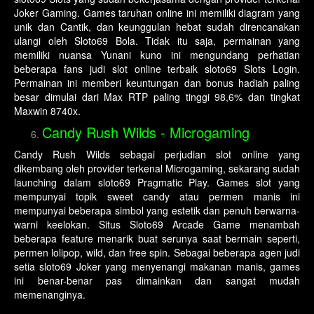
Joker Gaming. Games taruhan online ini memiliki diagram yang
unik dan Cantik, dan keunggulan hebat sudah direncanakan
ulangi oleh Sloto69 Bola. Tidak itu saja, permainan yang
memiliki nuansa Yunani kuno ini mengundang perhatian
beberapa fans judi slot online terbaik sloto69 Slots Login.
Permainan ini memberi keuntungan dan bonus hadiah paling
besar dimulai dari Max RTP paling tinggi 98,6% dan tingkat
Maxwin 8740x.
Candy Rush Wilds - Microgaming
Candy Rush Wilds sebagai perjudian slot online yang
dikembang oleh provider terkenal Microgaming, sekarang sudah
launching dalam sloto69 Pragmatic Play. Games slot yang
mempunyai topik sweet candy atau permen manis ini
mempunyai beberapa simbol yang estetik dan penuh berwarna-
warni keelokan. Situs Sloto69 Arcade Game menambah
beberapa feature menarik buat serunya saat bermain seperti,
permen lolipop, wild, dan free spin. Sebagai beberapa agen judi
setia sloto69 Joker yang menyenangi makanan manis, games
ini benar-benar pas dimainkan dan sangat mudah
memenanginya.