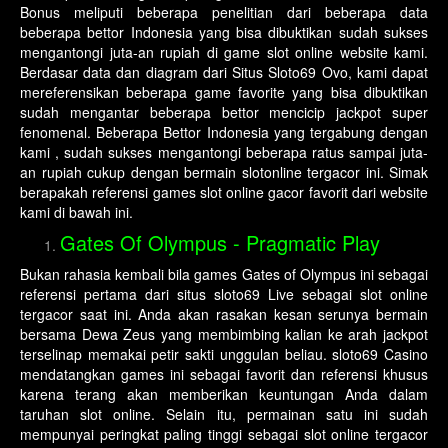
Bonus meliputi beberapa penelitian dari beberapa data
beberapa bettor Indonesia yang bisa dibuktikan sudah sukses
mengantongi juta-an rupiah di game slot online website kami.
Berdasar data dan diagram dari Situs Sloto69 Ovo, kami dapat
mereferensikan beberapa game favorite yang bisa dibuktikan
sudah mengantar beberapa bettor mencicip jackpot super
fenomenal. Beberapa Bettor Indonesia yang tergabung dengan
kami , sudah sukses mengantongi beberapa ratus sampai juta-
an rupiah cukup dengan bermain slotonline tergacor ini. Simak
berapakah referensi games slot online gacor favorit dari website
kami di bawah ini.
Gates Of Olympus - Pragmatic Play
Bukan rahasia kembali bila games Gates of Olympus ini sebagai
referensi pertama dari situs sloto69 Live sebagai slot online
tergacor saat ini. Anda akan rasakan kesan serunya bermain
bersama Dewa Zeus yang membimbing kalian ke arah jackpot
terselinap memakai petir sakti unggulan beliau. sloto69 Casino
mendatangkan games ini sebagai favorit dan referensi khusus
karena terang akan memberikan keuntungan Anda dalam
taruhan slot online. Selain itu, permainan satu ini sudah
mempunyai peringkat paling tinggi sebagai slot online tergacor