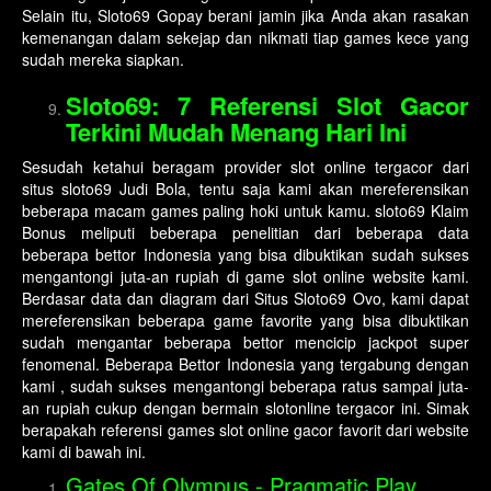
Selain itu, Sloto69 Gopay berani jamin jika Anda akan rasakan
kemenangan dalam sekejap dan nikmati tiap games kece yang
sudah mereka siapkan.
Sloto69: 7 Referensi Slot Gacor
Terkini Mudah Menang Hari Ini
Sesudah ketahui beragam provider slot online tergacor dari
situs sloto69 Judi Bola, tentu saja kami akan mereferensikan
beberapa macam games paling hoki untuk kamu. sloto69 Klaim
Bonus meliputi beberapa penelitian dari beberapa data
beberapa bettor Indonesia yang bisa dibuktikan sudah sukses
mengantongi juta-an rupiah di game slot online website kami.
Berdasar data dan diagram dari Situs Sloto69 Ovo, kami dapat
mereferensikan beberapa game favorite yang bisa dibuktikan
sudah mengantar beberapa bettor mencicip jackpot super
fenomenal. Beberapa Bettor Indonesia yang tergabung dengan
kami , sudah sukses mengantongi beberapa ratus sampai juta-
an rupiah cukup dengan bermain slotonline tergacor ini. Simak
berapakah referensi games slot online gacor favorit dari website
kami di bawah ini.
Gates Of Olympus - Pragmatic Play