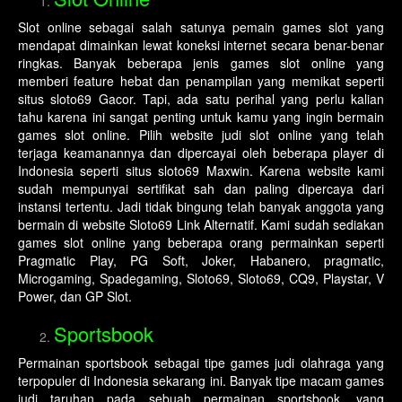
Slot online sebagai salah satunya pemain games slot yang
mendapat dimainkan lewat koneksi internet secara benar-benar
ringkas. Banyak beberapa jenis games slot online yang
memberi feature hebat dan penampilan yang memikat seperti
situs sloto69 Gacor. Tapi, ada satu perihal yang perlu kalian
tahu karena ini sangat penting untuk kamu yang ingin bermain
games slot online. Pilih website judi slot online yang telah
terjaga keamanannya dan dipercayai oleh beberapa player di
Indonesia seperti situs sloto69 Maxwin. Karena website kami
sudah mempunyai sertifikat sah dan paling dipercaya dari
instansi tertentu. Jadi tidak bingung telah banyak anggota yang
bermain di website Sloto69 Link Alternatif. Kami sudah sediakan
games slot online yang beberapa orang permainkan seperti
Pragmatic Play, PG Soft, Joker, Habanero, pragmatic,
Microgaming, Spadegaming, Sloto69, Sloto69, CQ9, Playstar, V
Power, dan GP Slot.
Sportsbook
Permainan sportsbook sebagai tipe games judi olahraga yang
terpopuler di Indonesia sekarang ini. Banyak tipe macam games
judi taruhan pada sebuah permainan sportsbook, yang