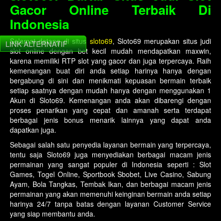
Gacor Online Terbaik Di
Indonesia
Selamat datang di situs
sloto69
, Sloto69 merupakan situs judi
LINK ALTERNATIF
slot online dengan bet kecil mudah mendapatkan maxwin,
karena memiliki RTP slot yang gacor dan juga terpercaya. Raih
kemenangan buat diri anda setiap harinya hanya dengan
bergabung di sini dan menikmati kepuasan bermain terbaik
setiap saatnya dengan mudah hanya dengan menggunakan 1
Akun di Sloto69. Kemenangan anda akan dibarengi dengan
proses penarikan yang cepat dan amanah serta terdapat
berbagai jenis bonus menarik lainnya yang dapat anda
dapatkan juga.
Sebagai salah satu penyedia layanan bermain yang terpercaya,
tentu saja Sloto69 juga menyediakan berbagai macam jenis
permainan yang sangat populer di Indonesia seperti : Slot
Games, Togel Online, Sportbook Sbobet, Live Casino, Sabung
Ayam, Bola Tangkas, Tembak Ikan, dan berbagai macam jenis
permainan yang akan memenuhi keinginan bermain anda setiap
harinya 24/7 tanpa batas dengan layanan Customer Service
yang siap membantu anda.