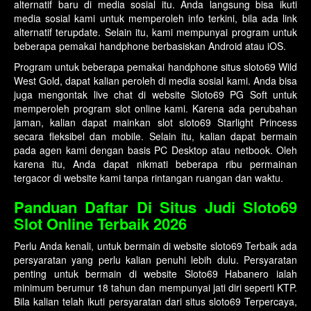
alternatif baru di media sosial itu. Anda langsung bisa ikuti
media sosial kami untuk memperoleh info terkini, bila ada link
alternatif terupdate. Selain itu, kami mempunyai program untuk
beberapa pemakai handphone berbasiskan Android atau iOS.
Program untuk beberapa pemakai handphone situs sloto69 Wild
West Gold, dapat kalian peroleh di media sosial kami. Anda bisa
juga mengontak live chat di website Sloto69 PG Soft untuk
memperoleh program slot online kami. Karena ada perubahan
jaman, kalian dapat mainkan slot sloto69 Starlight Princess
secara fleksibel dan mobile. Selain itu, kalian dapat bermain
pada agen kami dengan basis PC Desktop atau netbook. Oleh
karena itu, Anda dapat nikmati beberapa ribu permainan
tergacor di website kami tanpa rintangan ruangan dan waktu.
Panduan Daftar Di Situs Judi Sloto69
Slot Online Terbaik 2026
Perlu Anda kenali, untuk bermain di website sloto69 Terbaik ada
persyaratan yang perlu kalian penuhi lebih dulu. Persyaratan
penting untuk bermain di website Sloto69 Habanero ialah
minimum berumur 18 tahun dan mempunyai jati diri seperti KTP.
Bila kalian telah ikuti persyaratan dari situs sloto69 Terpercaya,