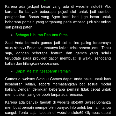
Karena ada jackpot besar yang ada di website sloto69 Vip,
karena itu banyak beberapa pejudi slot untuk jadi sumber
penghasilan. Bonus yang Agen kami beri juga besar untuk
beberapa pemain yang tergabung pada website judi slot online
sah paling paten.
Sebagai Hiburan Dan Anti Stres
Saat Anda bermain games judi slot online paling terpercaya
situs sloto69 Bonanza, tentunya kalian tidak berasa jemu. Tentu
saja, dengan beberapa feature dan games yang selalu
terupdate pada provider gacor membuat isi waktu senggang
kalian dan hilangkan kebosanan.
Dapat Melatih Kesabaran Pemain
Games di website Sloto69 Games dapat Anda pakai untuk latih
kesabaran kalian, seperti memasangkan bet sesuai modal
kalian. Dengan demikian beberapa pemain tidak cepat untuk
memutuskan yang ceroboh tanpa ada rencana.
Karena ada banyak faedah di website sloto69 Sweet Bonanza
membuat pemain memperoleh banyak info untuk bermain tanpa
sangsi. Tentu saja, faedah di website sloto69 Olympus dapat