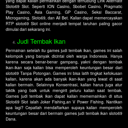
yang dapat kalian permainkan dengan terhubung Link Alternatif
Sloto69 Slot. Seperti ION Casino, Sbobet Casino, Pragmatic
Play Casino, Asia Gaming, GP Casino, Seksi Baccarat,
Microgaming, Sloto69, dan All Bet. Kalian dapat memercayakan
RTP sloto69 Slot online menjadi tempat taruhan paling gacor
dimulai dari sekarang ini.
Judi Tembak Ikan
Permainan setelah itu games judi tembak ikan, games ini salah
kelompok yang banyak dicintai oleh warga Indonesia. Hanya
karena secara benar-benar gampang, yakni dengan tembak
ikan-ikan saja kalian bisa memperoleh keuntungan besar dari
sloto69 Tanpa Potongan. Games ini bisa latih tingkat kefokusan
kalian, karena akan ada banyak ikan-ikan yang lewat di saat
kalian bermain. Selainnya Konsentrasi, kalian harus juga atur
taktik yang baik untuk mengirit peluru kalian saat tembak.
Games judi tembak ikan dapat kalian mememainkan di situs
Sloto69 Slot ialah Joker Fishing,an V Power Fishing. Nantikan
apa lagi? Cepatlah mendaftarkan supaya kalian memperoleh
keuntungan besar dari bermain games judi tembak ikan sloto69
Dana.