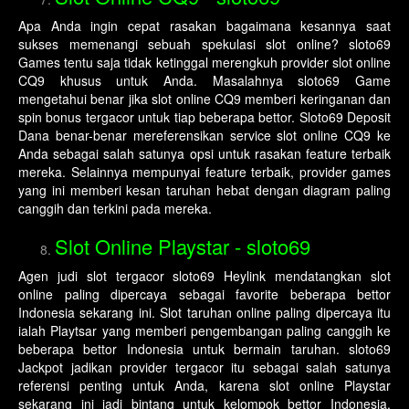
Apa Anda ingin cepat rasakan bagaimana kesannya saat
sukses memenangi sebuah spekulasi slot online? sloto69
Games tentu saja tidak ketinggal merengkuh provider slot online
CQ9 khusus untuk Anda. Masalahnya sloto69 Game
mengetahui benar jika slot online CQ9 memberi keringanan dan
spin bonus tergacor untuk tiap beberapa bettor. Sloto69 Deposit
Dana benar-benar mereferensikan service slot online CQ9 ke
Anda sebagai salah satunya opsi untuk rasakan feature terbaik
mereka. Selainnya mempunyai feature terbaik, provider games
yang ini memberi kesan taruhan hebat dengan diagram paling
canggih dan terkini pada mereka.
Slot Online Playstar - sloto69
Agen judi slot tergacor sloto69 Heylink mendatangkan slot
online paling dipercaya sebagai favorite beberapa bettor
Indonesia sekarang ini. Slot taruhan online paling dipercaya itu
ialah Playtsar yang memberi pengembangan paling canggih ke
beberapa bettor Indonesia untuk bermain taruhan. sloto69
Jackpot jadikan provider tergacor itu sebagai salah satunya
referensi penting untuk Anda, karena slot online Playstar
sekarang ini jadi bintang untuk kelompok bettor Indonesia.