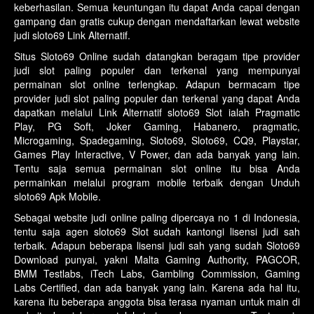
keberhasilan. Semua keuntungan itu dapat Anda capai dengan
gampang dan gratis cukup dengan mendaftarkan lewat website
judi sloto69 Link Alternatif.
Situs Sloto69 Online sudah datangkan beragam tipe provider
judi slot paling populer dan terkenal yang mempunyai
permainan slot online terlengkap. Adapun bermacam tipe
provider judi slot paling populer dan terkenal yang dapat Anda
dapatkan melalui Link Alternatif sloto69 Slot ialah Pragmatic
Play, PG Soft, Joker Gaming, Habanero, pragmatic,
Microgaming, Spadegaming, Sloto69, Sloto69, CQ9, Playstar,
Games Play Interactive, V Power, dan ada banyak yang lain.
Tentu saja semua permainan slot online itu bisa Anda
permainkan melalui program mobile terbaik dengan Unduh
sloto69 Apk Mobile.
Sebagai website judi online paling dipercaya no 1 di Indonesia,
tentu saja agen sloto69 Slot sudah kantongi lisensi judi sah
terbaik. Adapun beberapa lisensi judi sah yang sudah Sloto69
Download punyai, yakni Malta Gaming Authority, PAGCOR,
BMM Testlabs, iTech Labs, Gambling Commission, Gaming
Labs Certified, dan ada banyak yang lain. Karena ada hal itu,
karena itu beberapa anggota bisa terasa nyaman untuk main di