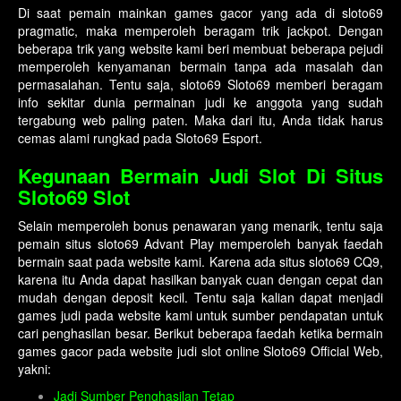
Di saat pemain mainkan games gacor yang ada di sloto69
pragmatic, maka memperoleh beragam trik jackpot. Dengan
beberapa trik yang website kami beri membuat beberapa pejudi
memperoleh kenyamanan bermain tanpa ada masalah dan
permasalahan. Tentu saja, sloto69 Sloto69 memberi beragam
info sekitar dunia permainan judi ke anggota yang sudah
tergabung web paling paten. Maka dari itu, Anda tidak harus
cemas alami rungkad pada Sloto69 Esport.
Kegunaan Bermain Judi Slot Di Situs
Sloto69 Slot
Selain memperoleh bonus penawaran yang menarik, tentu saja
pemain situs sloto69 Advant Play memperoleh banyak faedah
bermain saat pada website kami. Karena ada situs sloto69 CQ9,
karena itu Anda dapat hasilkan banyak cuan dengan cepat dan
mudah dengan deposit kecil. Tentu saja kalian dapat menjadi
games judi pada website kami untuk sumber pendapatan untuk
cari penghasilan besar. Berikut beberapa faedah ketika bermain
games gacor pada website judi slot online Sloto69 Official Web,
yakni:
Jadi Sumber Penghasilan Tetap