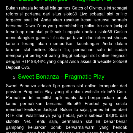
Bukan rahasia kembali bila games Gates of Olympus ini sebagai
referensi pertama dari situs sloto69 Live sebagai slot online
tergacor saat ini. Anda akan rasakan kesan serunya bermain
bersama Dewa Zeus yang membimbing kalian ke arah jackpot
terselinap memakai petir sakti unggulan beliau. sloto69 Casino
mendatangkan games ini sebagai favorit dan referensi khusus
karena terang akan memberikan keuntungan Anda dalam
taruhan slot online. Selain itu, permainan satu ini sudah
mempunyai peringkat paling tinggi sebagai slot online tergacor
dengan RTP 98,46% yang dapat Anda akses di website Sloto69
Deposit Ovo.
Sweet Bonanza - Pragmatic Play
Sweet Bonanza adalah tipe games slot online terpopuler dari
provider Pragmatic Play yang di dalam website sloto69 Com.
Permainan ini memiliki topik manis dan bergemaskan untuk
kamu permainkan bersama Sloto69 Freebet yang selalu
memberi keelokan Jackpot. Bukan itu saja, games ini memberi
RTP dan Volatilitasnya yang hebat, yakni sebesar 98,8% dari
sloto69 Net. Tentu saja, permainan slot ini benar-benar
gampang keluarkan bomb berwarna-warni yang hendak
memberi warna hati kalian dengan x100 sehari-harinya turun.