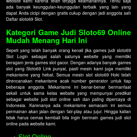
website kami karena telah terjaga keamanannya. Tentu saja
ada banyak keunggulan-keunggulan terbaik yang lain yang
dapat Anda cicipi dengan gratis cukup dengan jadi anggota sah
Daftar sloto69 Slot.
Kategori Game Judi Sloto69 Online
Mudah Menang Hari Ini
Sepeti yang telah banyak orang kenali jika games judi sloto69
Slot Login sebagai salah satunya website yang memiliki
beragam jenis games slot gacor. Dengan adanya banyak games
slot yang Sloto69 Link punyai, pasti mesin kami juga memiliki
mekanisme yang hebat. Semua mesin slot sloto69 Hoki telah
direncanakan mekanisme acak number generator untuk tiap
beberapa anggota. Mekanisme ini benar-benar bermanfaat
sekali untuk sama kelas website yang mempunyai predikat
sebagai website judi slot online sah dan paling dipercaya di
Indonesia. Karenanya ada mekanisme semacam ini semua
permainan akan jalan dengan fair-play atau jujur. Hingga kalian
tidak harus cemas kembali bila ingin bermain games judi slot
online pada website kami.
Slot Online