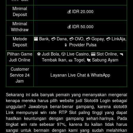
Minimal
💰 IDR 20.000
Deposit
Minimal
💰 IDR 50.000
Withdraw
Metode
🏧 Bank, 💳 Dana, 💳 OVO, 💳 Gopay, 💳 LinkAja,
Deposit
📱 Provider Pulsa
Pilihan Game
⚽ Judi Bola, 🎲 Live Casino, 🎰 Slot Online, 🔫
Judi Online
Tembak Ikan, 🎫 Togel, 🐔 Sabung Ayam
Customer
Service 24
Layanan Live Chat & WhatsApp
Jam
Sekarang ini ada banyak pemain yang menanyakan mengenai
kenapa mereka harus pilih website judi Sloto69 Login sebagai
unggulan? Jawabnya benar-benar gampang, karena sloto69
Link mempunyai win rate RTP Slot paling tinggi yang dapat
hasilkan keuntungan dengan gampang sehari-harinya. Pada
tingkat win rate sebesar 97%, karena itu kalian tidak harus
sangsi untuk bermain dengan kami yang sudah melahirkan