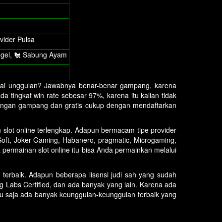
vider Pulsa
Togel, 🐔 Sabung Ayam
agai unggulan? Jawabnya benar-benar gampang, karena
 tingkat win rate sebesar 97%, karena itu kalian tidak
dengan gampang dan gratis cukup dengan mendaftarkan
 slot online terlengkap. Adapun bermacam tipe provider
G Soft, Joker Gaming, Habanero, pragmatic, Microgaming,
 permainan slot online itu bisa Anda permainkan melalui
ah terbaik. Adapun beberapa lisensi judi sah yang sudah
Labs Certified, dan ada banyak yang lain. Karena ada
ntu saja ada banyak keunggulan-keunggulan terbaik yang