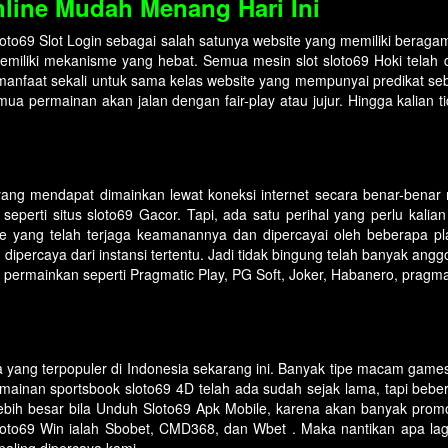
nline Mudah Menang Hari Ini
 sloto69 Slot Login sebagai salah satunya website yang memiliki bera
 memiliki mekanisme yang hebat. Semua mesin slot sloto69 Hoki tel
nfaat sekali untuk sama kelas website yang mempunyai predikat sebag
 permainan akan jalan dengan fair-play atau jujur. Hingga kalian ti
yang mendapat dimainkan lewat koneksi internet secara benar-benar 
perti situs sloto69 Gacor. Tapi, ada satu perihal yang perlu kalian
line yang telah terjaga keamanannya dan dipercayai oleh beberapa pl
dipercaya dari instansi tertentu. Jadi tidak bingung telah banyak anggo
permainkan seperti Pragmatic Play, PG Soft, Joker, Habanero, pragm
a yang terpopuler di Indonesia sekarang ini. Banyak tipe macam game
Permainan sportsbook sloto69 4D telah ada sudah sejak lama, tapi be
lebih besar bila Unduh Sloto69 Apk Mobile, karena akan banyak prom
oto69 Win ialah Sbobet, CMD368, dan Wbet . Maka nantikan apa lagi? 