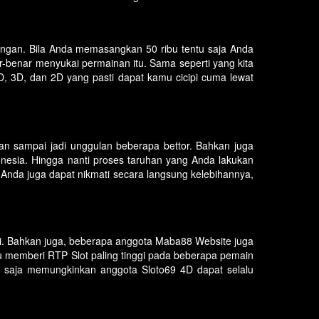
ngan. Bila Anda memasangkan 50 ribu tentu saja Anda
-benar menyukai permainan itu. Sama seperti yang kita
, 3D, dan 2D yang pasti dapat kamu cicipi cuma lewat
n sampai jadi unggulan beberapa bettor. Bahkan juga
donesia. Hingga nanti proses taruhan yang Anda lakukan
nda juga dapat nikmati secara langsung kelebihannya,
ni. Bahkan juga, beberapa anggota Maba88 Website juga
tu memberi RTP Slot paling tinggi pada beberapa pemain
tu saja memungkinkan anggota Sloto69 4D dapat selalu