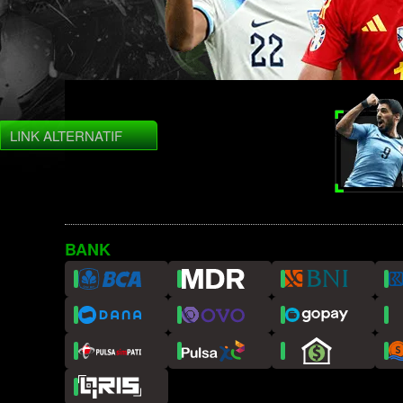
LINK ALTERNATIF
BANK