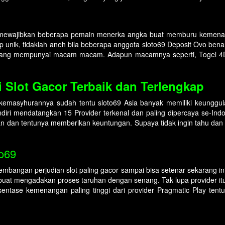
ang mewajibkan beberapa pemain menerka angka buat memburu kemena
unik, tidaklah aneh bila beberapa anggota sloto69 Deposit Ovo benar
u memang mempunyai macam macam. Adapun macamnya seperti, Togel 4D
di Slot Gacor Terbaik dan Terlengkap
kemasyhurannya sudah tentu sloto69 Asia banyak memiliki keunggula
endiri mendatangkan 15 Provider terkenal dan paling dipercaya se-In
dan tentunya memberikan keuntungan. Supaya tidak ingin tahu dan A
to69
embangan perjudian slot paling gacor sampai bisa setenar sekarang i
 buat mengadakan proses taruhan dengan senang. Tak lupa provider i
entase kemenangan paling tinggi dari provider Pragmatic Play ten