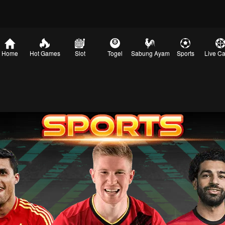
Home
Hot Games
Slot
Togel
Sabung Ayam
Sports
Live Ca