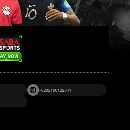
+6282160122041