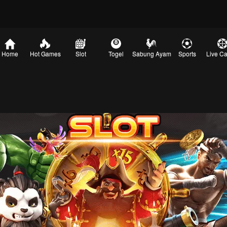
Home
Hot Games
Slot
Togel
Sabung Ayam
Sports
Live Ca