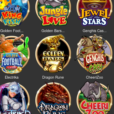
Golden Foot...
Golden Bars...
Genghis Cas...
Electrika
Dragon Rune
CheeriZoo