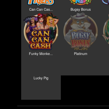
Can Can Cas...
Bugsy Bonus
Funky Monke...
Platinum
Lucky Pig