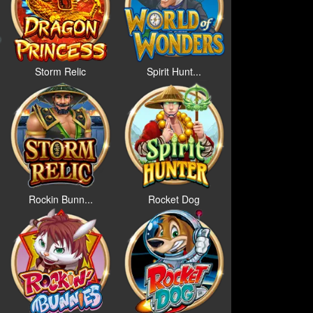
Storm Relic
Spirit Hunt...
Rockin Bunn...
Rocket Dog