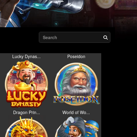
Lucky Dynas...
Poseidon
Dragon Prin...
World of Wo...