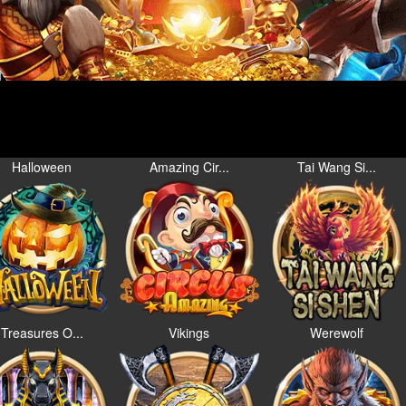
Halloween
Amazing Cir...
Tai Wang Si...
Treasures O...
Vikings
Werewolf