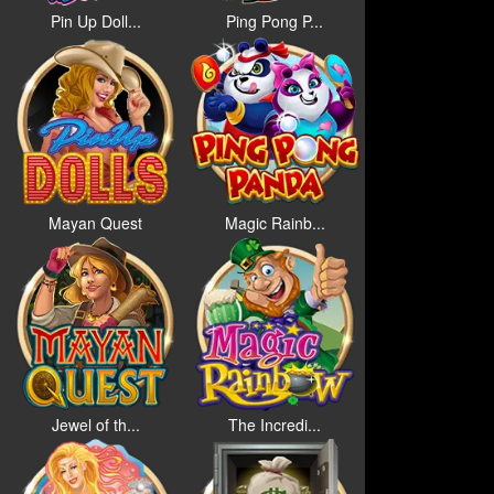
Pin Up Doll...
Ping Pong P...
Mayan Quest
Magic Rainb...
Jewel of th...
The Incredi...