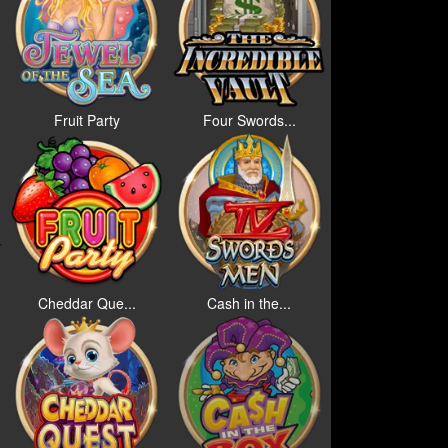
Fruit Party
Four Swords...
Cheddar Que...
Cash in the...