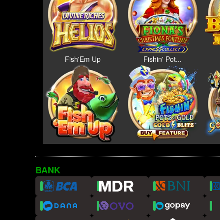
Fish'Em Up
Fishin' Pot...
BANK