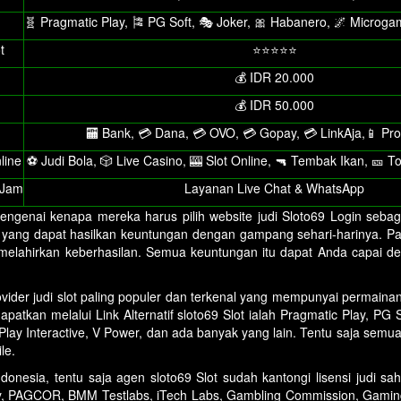
🧬 Pragmatic Play, 🎏 PG Soft, 🎭 Joker, 🎀 Habanero, 🌌 Microg
t
⭐⭐⭐⭐⭐
💰 IDR 20.000
💰 IDR 50.000
🏧 Bank, 💳 Dana, 💳 OVO, 💳 Gopay, 💳 LinkAja,📱 Pro
line
⚽ Judi Bola, 🎲 Live Casino, 🎰 Slot Online, 🔫 Tembak Ikan, 🎫 
 Jam
Layanan Live Chat & WhatsApp
genai kenapa mereka harus pilih website judi Sloto69 Login seb
i yang dapat hasilkan keuntungan dengan gampang sehari-harinya. Pada
melahirkan keberhasilan. Semua keuntungan itu dapat Anda capai 
vider judi slot paling populer dan terkenal yang mempunyai permainan
dapatkan melalui Link Alternatif sloto69 Slot ialah Pragmatic Play, P
ay Interactive, V Power, dan ada banyak yang lain. Tentu saja semua
le.
ndonesia, tentu saja agen sloto69 Slot sudah kantongi lisensi judi s
ty, PAGCOR, BMM Testlabs, iTech Labs, Gambling Commission, Gaming 