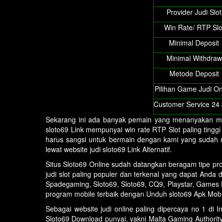
Provider Judi Slot
Win Rate/ RTP Slo
Minimal Deposit
Minimal Withdraw
Metode Deposit
Pilihan Game Judi On
Customer Service 24
Sekarang ini ada banyak pemain yang menanyakan men
sloto69 Link mempunyai win rate RTP Slot paling tingg
harus sangsi untuk bermain dengan kami yang sudah 
lewat website judi sloto69 Link Alternatif.
Situs Sloto69 Online sudah datangkan beragam tipe pro
judi slot paling populer dan terkenal yang dapat Anda 
Spadegaming, Sloto69, Sloto69, CQ9, Playstar, Games Pl
program mobile terbaik dengan Unduh sloto69 Apk Mobi
Sebagai website judi online paling dipercaya no 1 di I
Sloto69 Download punyai, yakni Malta Gaming Authori