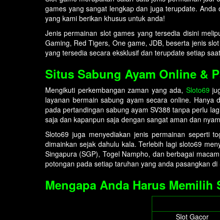
games yang sangat lengkap dan juga terupdate. Anda
yang kami berikan khusus untuk anda!
Jenis permainan slot games yang tersedia disini melip
Gaming, Red Tigers, One game, JDB, beserta jenis slot
yang tersedia secara eksklusif dan terupdate setiap saa
Situs Sabung Ayam Online & P
Mengikuti perkembangan zaman yang ada,
Sloto69
ju
layanan bermain sabung ayam secara online. Hanya
pada pertandingan sabung ayam SV388 tanpa perlu lag
saja dan kapanpun saja dengan sangat aman dan nyam
Sloto69 juga menyediakan jenis permainan seperti to
dimainkan sejak dahulu kala. Terlebih lagi sloto69 m
Singapura (SGP), Togel Nampho, dan berbagai macam j
potongan pada setiap taruhan yang anda pasangkan di 
Mengapa Anda Harus Memilih S
Slot Gacor