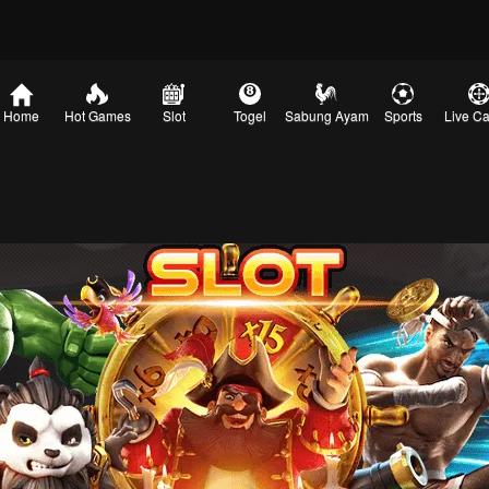
Home
Hot Games
Slot
Togel
Sabung Ayam
Sports
Live Ca