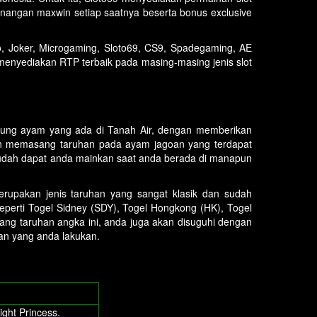
angan maxwin setiap saatnya beserta bonus exclusive
ero, Joker, Microgaming, Sloto69, CS9, Spadegaming, AE
 menyediakan RTP terbaik pada masing-masing jenis slot
bung ayam yang ada di Tanah Air, dengan memberikan
n memasang taruhan pada ayam jagoan yang terdapat
sudah dapat anda mainkan saat anda berada di manapun
merupakan jenis taruhan yang sangat klasik dan sudah
eperti Togel Sidney (SDY), Togel Hongkong (HK), Togel
ng taruhan angka ini, anda juga akan disuguhi dengan
an yang anda lakukan.
ght Princess.