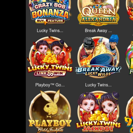
Lucky Twins...
Break Away ...
Playboy™ Go...
Lucky Twins...