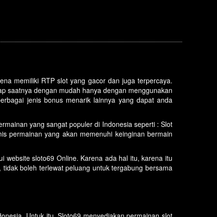
ena memiliki RTP slot yang gacor dan juga terpercaya.
setiap saatnya dengan mudah hanya dengan menggunakan
erbagai jenis bonus menarik lainnya yang dapat anda
mainan yang sangat populer di Indonesia seperti : Slot
enis permainan yang akan memenuhi keinginan bermain
 website sloto69 Online. Karena ada hal itu, karena itu
 tidak boleh terlewat peluang untuk tergabung bersama
donesia. Untuk itu, Sloto69 menyediakan permainan slot