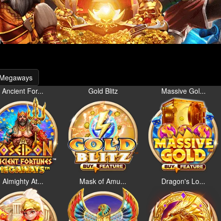
Megaways
Ancient For...
Gold Blitz
Massive Gol...
Almighty At...
Mask of Amu...
Dragon's Lo...