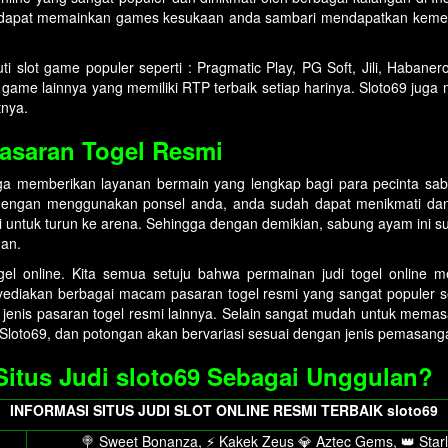
 dapat memainkan games kesukaan anda sambari mendapatkan kemen
uti slot game populer seperti : Pragmatic Play, PG Soft, Jili, Haban
 game lainnya yang memiliki RTP terbaik setiap harinya. Sloto69 juga
tnya.
asaran Togel Resmi
ga memberikan layanan bermain yang lengkap bagi para pecinta sa
 dengan menggunakan ponsel anda, anda sudah dapat menikmati da
i untuk turun ke arena. Sehingga dengan demikian, sabung ayam ini 
an.
gel online. Kita semua setuju bahwa permainan judi togel online 
enyediakan berbagai macam pasaran togel resmi yang sangat populer s
enis pasaran togel resmi lainnya. Selain sangat mudah untuk memasa
Sloto69, dan potongan akan bervariasi sesuai dengan jenis pemasang
itus Judi sloto69 Sebagai Unggulan?
INFORMASI SITUS JUDI SLOT ONLINE RESMI TERBAIK sloto69
🍭 Sweet Bonanza, ⚡ Kakek Zeus 💎 Aztec Gems, 👑 Starli