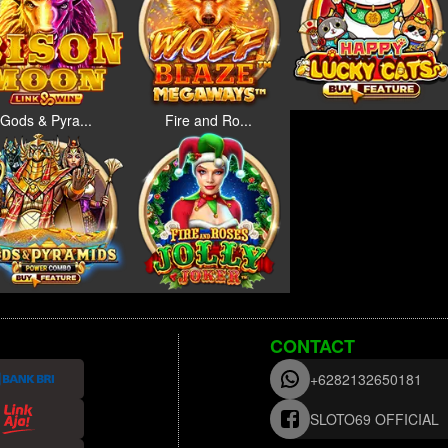
Gods & Pyra...
Fire and Ro...
CONTACT
+6282132650181
SLOTO69 OFFICIAL