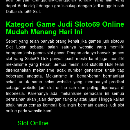
dapat Anda cicipi dengan gratis cukup dengan jadi anggota sah
Daftar sloto69 Slot.
Kategori Game Judi Sloto69 Online
Mudah Menang Hari Ini
Sepeti yang telah banyak orang kenali jika games judi sloto69
Slot Login sebagai salah satunya website yang memiliki
beragam jenis games slot gacor. Dengan adanya banyak games
slot yang Sloto69 Link punyai, pasti mesin kami juga memiliki
mekanisme yang hebat. Semua mesin slot sloto69 Hoki telah
direncanakan mekanisme acak number generator untuk tiap
beberapa anggota. Mekanisme ini benar-benar bermanfaat
sekali untuk sama kelas website yang mempunyai predikat
sebagai website judi slot online sah dan paling dipercaya di
Indonesia. Karenanya ada mekanisme semacam ini semua
permainan akan jalan dengan fair-play atau jujur. Hingga kalian
tidak harus cemas kembali bila ingin bermain games judi slot
online pada website kami.
Slot Online