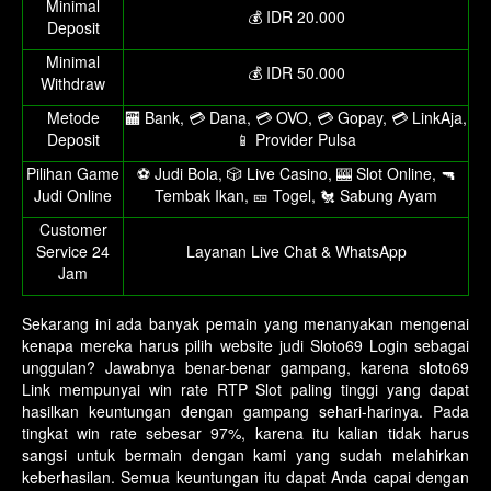
Minimal
💰 IDR 20.000
Deposit
Minimal
💰 IDR 50.000
Withdraw
Metode
🏧 Bank, 💳 Dana, 💳 OVO, 💳 Gopay, 💳 LinkAja,
Deposit
📱 Provider Pulsa
Pilihan Game
⚽ Judi Bola, 🎲 Live Casino, 🎰 Slot Online, 🔫
Judi Online
Tembak Ikan, 🎫 Togel, 🐔 Sabung Ayam
Customer
Service 24
Layanan Live Chat & WhatsApp
Jam
Sekarang ini ada banyak pemain yang menanyakan mengenai
kenapa mereka harus pilih website judi Sloto69 Login sebagai
unggulan? Jawabnya benar-benar gampang, karena sloto69
Link mempunyai win rate RTP Slot paling tinggi yang dapat
hasilkan keuntungan dengan gampang sehari-harinya. Pada
tingkat win rate sebesar 97%, karena itu kalian tidak harus
sangsi untuk bermain dengan kami yang sudah melahirkan
keberhasilan. Semua keuntungan itu dapat Anda capai dengan