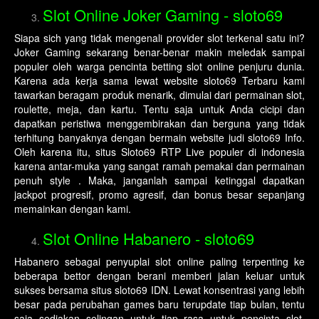
Slot Online Joker Gaming - sloto69
Siapa sich yang tidak mengenali provider slot terkenal satu ini?
Joker Gaming sekarang benar-benar makin meledak sampai
populer oleh warga pencinta betting slot online penjuru dunia.
Karena ada kerja sama lewat website sloto69 Terbaru kami
tawarkan beragam produk menarik, dimulai dari permainan slot,
roulette, meja, dan kartu. Tentu saja untuk Anda cicipi dan
dapatkan peristiwa menggembirakan dan berguna yang tidak
terhitung banyaknya dengan bermain website judi sloto69 Info.
Oleh karena itu, situs Sloto69 RTP Live populer di indonesia
karena antar-muka yang sangat ramah pemakai dan permainan
penuh style . Maka, janganlah sampai ketinggal dapatkan
jackpot progresif, promo agresif, dan bonus besar sepanjang
memainkan dengan kami.
Slot Online Habanero - sloto69
Habanero sebagai penyuplai slot online paling terpenting ke
beberapa bettor dengan berani memberi jalan keluar untuk
sukses bersama situs sloto69 IDN. Lewat konsentrasi yang lebih
besar pada perubahan games baru terupdate tiap bulan, tentu
saja sediakan selingan untuk tiap rasa untuk pencinta slot.