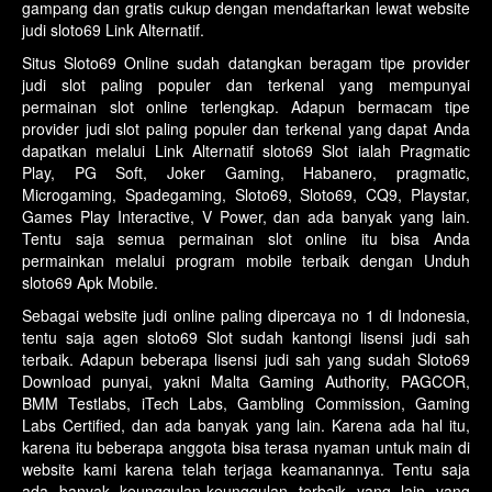
gampang dan gratis cukup dengan mendaftarkan lewat website
judi sloto69 Link Alternatif.
Situs Sloto69 Online sudah datangkan beragam tipe provider
judi slot paling populer dan terkenal yang mempunyai
permainan slot online terlengkap. Adapun bermacam tipe
provider judi slot paling populer dan terkenal yang dapat Anda
dapatkan melalui Link Alternatif sloto69 Slot ialah Pragmatic
Play, PG Soft, Joker Gaming, Habanero, pragmatic,
Microgaming, Spadegaming, Sloto69, Sloto69, CQ9, Playstar,
Games Play Interactive, V Power, dan ada banyak yang lain.
Tentu saja semua permainan slot online itu bisa Anda
permainkan melalui program mobile terbaik dengan Unduh
sloto69 Apk Mobile.
Sebagai website judi online paling dipercaya no 1 di Indonesia,
tentu saja agen sloto69 Slot sudah kantongi lisensi judi sah
terbaik. Adapun beberapa lisensi judi sah yang sudah Sloto69
Download punyai, yakni Malta Gaming Authority, PAGCOR,
BMM Testlabs, iTech Labs, Gambling Commission, Gaming
Labs Certified, dan ada banyak yang lain. Karena ada hal itu,
karena itu beberapa anggota bisa terasa nyaman untuk main di
website kami karena telah terjaga keamanannya. Tentu saja
ada banyak keunggulan-keunggulan terbaik yang lain yang