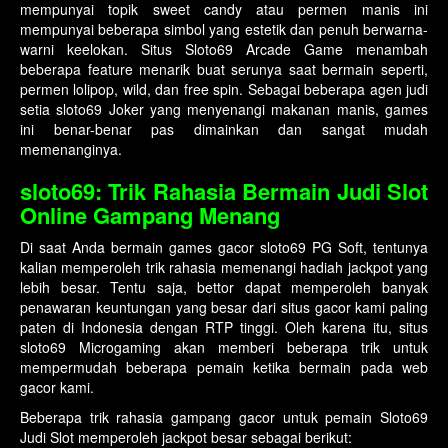
mempunyai topik sweet candy atau permen manis ini
mempunyai beberapa simbol yang estetik dan penuh berwarna-
warni keelokan. Situs Sloto69 Arcade Game menambah
beberapa feature menarik buat serunya saat bermain seperti,
permen lolipop, wild, dan free spin. Sebagai beberapa agen judi
setia sloto69 Joker yang menyenangi makanan manis, games
ini benar-benar pas dimainkan dan sangat mudah
memenanginya.
sloto69: Trik Rahasia Bermain Judi Slot
Online Gampang Menang
Di saat Anda bermain games gacor sloto69 PG Soft, tentunya
kalian memperoleh trik rahasia memenangi hadiah jackpot yang
lebih besar. Tentu saja, bettor dapat memperoleh banyak
penawaran keuntungan yang besar dari situs gacor kami paling
paten di Indonesia dengan RTP tinggi. Oleh karena itu, situs
sloto69 Microgaming akan memberi beberapa trik untuk
mempermudah beberapa pemain ketika bermain pada web
gacor kami.
Beberapa trik rahasia gampang gacor untuk pemain Sloto69
Judi Slot memperoleh jackpot besar sebagai berikut: