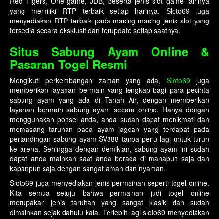
Red Tigers, One game, JDB, beserta jenis slot game lainnya
yang memiliki RTP terbaik setiap harinya. Sloto69 juga
menyediakan RTP terbaik pada masing-masing jenis slot yang
tersedia secara eksklusif dan terupdate setiap saatnya.
Situs Sabung Ayam Online &
Pasaran Togel Resmi
Mengikuti perkembangan zaman yang ada,
Sloto69
juga
memberikan layanan bermain yang lengkap bagi para pecinta
sabung ayam yang ada di Tanah Air, dengan memberikan
layanan bermain sabung ayam secara online. Hanya dengan
menggunakan ponsel anda, anda sudah dapat menikmati dan
memasang taruhan pada ayam jagoan yang terdapat pada
pertandingan sabung ayam SV388 tanpa perlu lagi untuk turun
ke arena. Sehingga dengan demikian, sabung ayam ini sudah
dapat anda mainkan saat anda berada di manapun saja dan
kapanpun saja dengan sangat aman dan nyaman.
Sloto69 juga menyediakan jenis permainan seperti togel online.
Kita semua setuju bahwa permainan judi togel online
merupakan jenis taruhan yang sangat klasik dan sudah
dimainkan sejak dahulu kala. Terlebih lagi sloto69 menyediakan