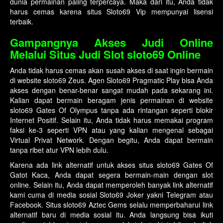
dunia permainan paling terpercaya. Maka dari itu, Anda tidak
harus cemas karena situs Sloto69 Vip mempunyai lisensi
terbaik.
Gampangnya Akses Judi Online
Melalui Situs Judi Slot sloto69 Online
Anda tidak harus cemas akan susah akses di saat ingin bermain
di website sloto69 Zeus. Agen Sloto69 Pragmatic Play bisa Anda
akses dengan benar-benar sangat mudah pada sekarang ini.
Kalian dapat bermain beragam jenis permainan di website
sloto69 Gates Of Olympus tanpa ada rintangan seperti blokir
Internet Positif. Selain itu, Anda tidak harus memakai program
faksi ke-3 seperti VPN atau yang kalian mengenal sebagai
Virtual Privat Network. Dengan begitu, Anda dapat bermain
tanpa ribet atur VPN lebih dulu.
Karena ada link alternatif untuk akses situs sloto69 Gates Of
Gatot Kaca, Anda dapat segera bermain-main dengan slot
online. Selain itu, Anda dapat memperoleh banyak link alternatif
kami cuma di media sosial Sloto69 Joker yakni Telegram atau
Facebook. Situs sloto69 Aztec Gems selalu memperbaharui link
alternatif baru di media sosial itu. Anda langsung bisa ikuti