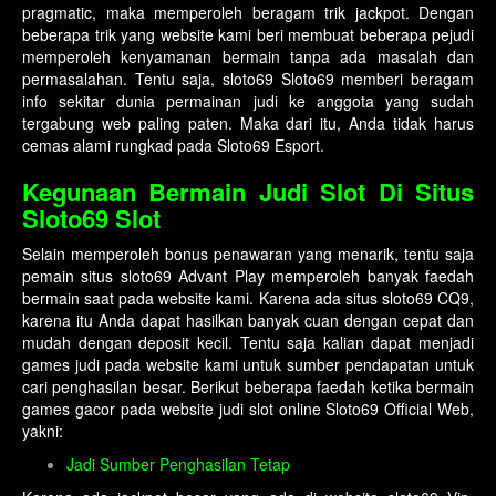
pragmatic, maka memperoleh beragam trik jackpot. Dengan
beberapa trik yang website kami beri membuat beberapa pejudi
memperoleh kenyamanan bermain tanpa ada masalah dan
permasalahan. Tentu saja, sloto69 Sloto69 memberi beragam
info sekitar dunia permainan judi ke anggota yang sudah
tergabung web paling paten. Maka dari itu, Anda tidak harus
cemas alami rungkad pada Sloto69 Esport.
Kegunaan Bermain Judi Slot Di Situs
Sloto69 Slot
Selain memperoleh bonus penawaran yang menarik, tentu saja
pemain situs sloto69 Advant Play memperoleh banyak faedah
bermain saat pada website kami. Karena ada situs sloto69 CQ9,
karena itu Anda dapat hasilkan banyak cuan dengan cepat dan
mudah dengan deposit kecil. Tentu saja kalian dapat menjadi
games judi pada website kami untuk sumber pendapatan untuk
cari penghasilan besar. Berikut beberapa faedah ketika bermain
games gacor pada website judi slot online Sloto69 Official Web,
yakni:
Jadi Sumber Penghasilan Tetap