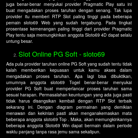
juga benar-benar menyukai provider Pragmatic Play satu ini
buat mengadakan proses taruhan dengan senang. Tak lupa
provider itu memberi RTP Slot paling tinggi pada beberapa
pemain sloto69 Web yang sudah tergabung. Pada tingkat
prosentase kemenangan paling tinggi dari provider Pragmatic
Play tentu saja memungkinkan anggota Sloto69 4D dapat selalu
untung besar.
Slot Online PG Soft - sloto69
Ada pula provider taruhan online PG Soft yang sudah tentu tidak
kalah memberikan kepuasan untuk kamu akses dalam
mengadakan proses taruhan. Apa lagi bisa dibuktikan,
umumnya anggota sloto69 Togel benar-benar menyukai
provider PG Soft buat memperlancar proses taruhan sama
sesuai harapan. Permasalahan keuntungan yang ada juga pasti
tidak harus disangsikan kembali dengan RTP Slot terbaik
sekarang ini. Dengan diagram permainan yang demikian
menawan dan kekinian pasti akan menganakemaskan mata
beberapa anggota sloto69 Top . Maka, akan memungkinkannya
beberapa anggota Sloto69 Win dapat bermain dalam periode
waktu panjang tanpa rasa jemu sama sekalipun.