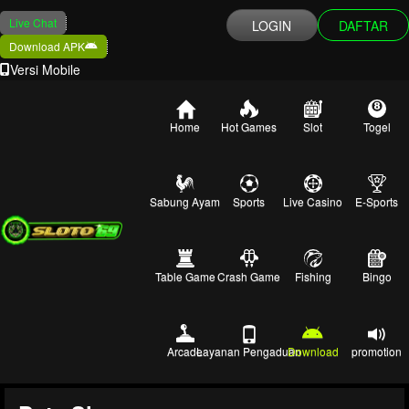
Live Chat
LOGIN
DAFTAR
Download APK
Versi Mobile
Home
Hot Games
Slot
Togel
Sabung Ayam
Sports
Live Casino
E-Sports
Table Game
Crash Game
Fishing
Bingo
Arcade
Layanan Pengaduan
Download
promotion