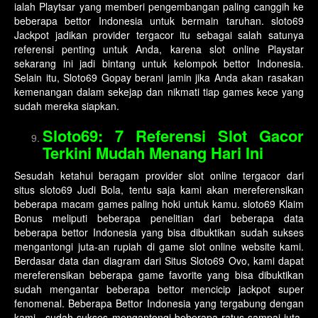
ialah Playtsar yang memberi pengembangan paling canggih ke
beberapa bettor Indonesia untuk bermain taruhan. sloto69
Jackpot jadikan provider tergacor itu sebagai salah satunya
referensi penting untuk Anda, karena slot online Playstar
sekarang ini jadi bintang untuk kelompok bettor Indonesia.
Selain itu, Sloto69 Gopay berani jamin jika Anda akan rasakan
kemenangan dalam sekejap dan nikmati tiap games kece yang
sudah mereka siapkan.
Sloto69: 7 Referensi Slot Gacor
Terkini Mudah Menang Hari Ini
Sesudah ketahui beragam provider slot online tergacor dari
situs sloto69 Judi Bola, tentu saja kami akan mereferensikan
beberapa macam games paling hoki untuk kamu. sloto69 Klaim
Bonus meliputi beberapa penelitian dari beberapa data
beberapa bettor Indonesia yang bisa dibuktikan sudah sukses
mengantongi juta-an rupiah di game slot online website kami.
Berdasar data dan diagram dari Situs Sloto69 Ovo, kami dapat
mereferensikan beberapa game favorite yang bisa dibuktikan
sudah mengantar beberapa bettor mencicip jackpot super
fenomenal. Beberapa Bettor Indonesia yang tergabung dengan
kami , sudah sukses mengantongi beberapa ratus sampai juta-