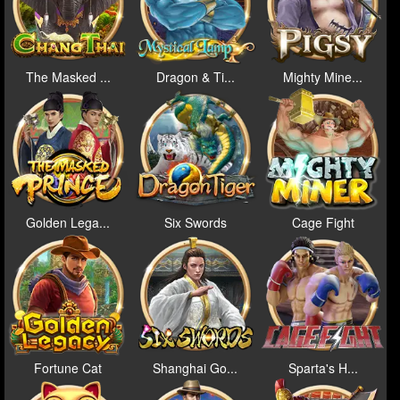
The Masked ...
Dragon & Ti...
Mighty Mine...
Golden Lega...
Six Swords
Cage Fight
Fortune Cat
Shanghai Go...
Sparta's H...