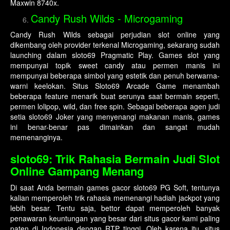
Maxwin 8740x.
Candy Rush Wilds - Microgaming
Candy Rush Wilds sebagai perjudian slot online yang
dikembang oleh provider terkenal Microgaming, sekarang sudah
launching dalam sloto69 Pragmatic Play. Games slot yang
mempunyai topik sweet candy atau permen manis ini
mempunyai beberapa simbol yang estetik dan penuh berwarna-
warni keelokan. Situs Sloto69 Arcade Game menambah
beberapa feature menarik buat serunya saat bermain seperti,
permen lolipop, wild, dan free spin. Sebagai beberapa agen judi
setia sloto69 Joker yang menyenangi makanan manis, games
ini benar-benar pas dimainkan dan sangat mudah
memenanginya.
sloto69: Trik Rahasia Bermain Judi Slot
Online Gampang Menang
Di saat Anda bermain games gacor sloto69 PG Soft, tentunya
kalian memperoleh trik rahasia memenangi hadiah jackpot yang
lebih besar. Tentu saja, bettor dapat memperoleh banyak
penawaran keuntungan yang besar dari situs gacor kami paling
paten di Indonesia dengan RTP tinggi. Oleh karena itu, situs