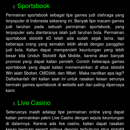
Sportsbook
Permainan sportsbook sebagai tipe games judi olahraga yang
terpopuler di Indonesia sekarang ini. Banyak tipe macam games
judi taruhan pada sebuah permainan sportsbook, yang
terpopuler satu diantaranya ialah judi taruhan bola. Permainan
sportsbook sloto69 4D telah ada sudah sejak lama, tapi
beberapa orang yang semakin lebih akrab dengan panggilan
judi bola. Kalian dapat memperoleh keuntungan yang lebih
besar bila Unduh Sloto69 Apk Mobile, karena akan banyak
promosi yang dapat kalian peroleh. Contoh beberapa games
sportsbook yang dapat kalian mememainkan di situs sloto69
Win ialah Sbobet, CMD368, dan Wbet . Maka nantikan apa lagi?
Daftarkanlah diri kalian saat ini untuk rasakan kesan serunya
bermain games sportsbook di website sah dan paling dipercaya
kami.
Live Casino
Seterusnya masih adalagi tipe permainan online yang dapat
kalian permainkan yakni Live Casino dengan sejuta keuntungan
di dalamnya. Karena ada live casino, kalian dapat rasakan
kesan bermain seperti aslinya dengan terhubung situs sloto69