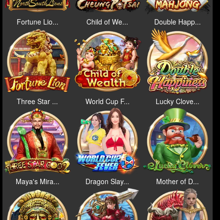
Fortune Lio...
Child of We...
Double Happ...
Three Star ...
World Cup F...
Lucky Clove...
Maya's Mira...
Dragon Slay...
Mother of D...