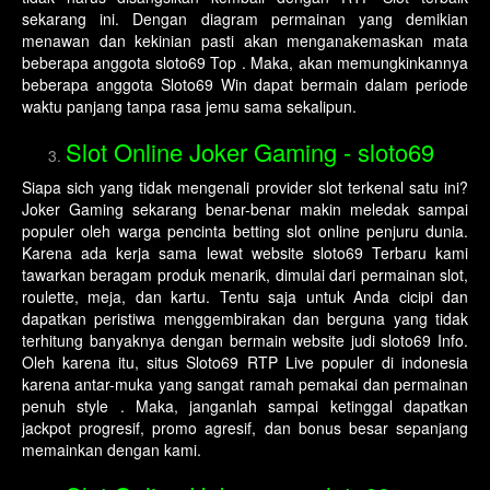
sekarang ini. Dengan diagram permainan yang demikian
menawan dan kekinian pasti akan menganakemaskan mata
beberapa anggota sloto69 Top . Maka, akan memungkinkannya
beberapa anggota Sloto69 Win dapat bermain dalam periode
waktu panjang tanpa rasa jemu sama sekalipun.
Slot Online Joker Gaming - sloto69
Siapa sich yang tidak mengenali provider slot terkenal satu ini?
Joker Gaming sekarang benar-benar makin meledak sampai
populer oleh warga pencinta betting slot online penjuru dunia.
Karena ada kerja sama lewat website sloto69 Terbaru kami
tawarkan beragam produk menarik, dimulai dari permainan slot,
roulette, meja, dan kartu. Tentu saja untuk Anda cicipi dan
dapatkan peristiwa menggembirakan dan berguna yang tidak
terhitung banyaknya dengan bermain website judi sloto69 Info.
Oleh karena itu, situs Sloto69 RTP Live populer di indonesia
karena antar-muka yang sangat ramah pemakai dan permainan
penuh style . Maka, janganlah sampai ketinggal dapatkan
jackpot progresif, promo agresif, dan bonus besar sepanjang
memainkan dengan kami.