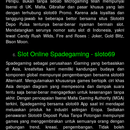
Penipu. Bukan tanpa sebab Microgaming telah mempunyai
lisensi di UK, Malta, Gibraltar dan pasar khusus yang lain
dengan terhubung sloto69 Promo. Karena ada loyalitas dan
tanggung-jawab ke beberapa bettor bersama situs Sloto69
Depo Pulsa tentunya benar-benar nyaman bermain slot.
Mendatangkan serunya nomor satu slot di Indonesia, yakni
lewat Candy Rush Wilds, Fire and Roses : Joker, Gold Blitz,
Bison Moon.
Slot Online Spadegaming - sloto69
Spadegaming sebagai perusahaan iGaming yang berbasiskan
di Asia, kreativitas kami memiliki kandungan budaya dan
komponen global mempunyai pengembangan bersama sloto69
Alternatif. Mengutamakan khususnya games bertopik ciri khas
Asia dengan diagram yang mempesona dan dampak suara
tentu saja benar-benar mengagetkan untuk kesenangan tanpa
akhir. Dengan pencapaian lisensi Malta Gaming Authority (MGA)
terkini, Spadegaming bersama sloto69 App saat ini mendapat
meluaskan produk ke industri selingan Eropa. Sediakan
penawaran Sloto69 Deposit Pulsa Tanpa Potongan mempunyai
games yang menggembirakan untuk semuanya orang dengan
gabungan trend, kreasi, pengembangan. Tidak boleh