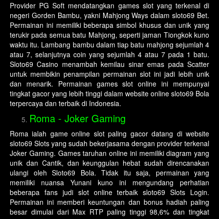
Provider PG Soft mendatangkan games slot yang terkenal di
negeri Gorden Bambu, yakni Mahjong Ways dalam sloto69 Bet.
Permainan ini memiliki beberapa simbol khusus dan unik yang
terukir pada semua batu Mahjong, seperti jaman Tiongkok kuno
waktu itu. Lambang bambu dalam tiap batu mahjong sejumlah 4
atau 7, selanjutnya coin yang sejumlah 4 atau 7 pada 1 batu.
Sloto69 Casino menambah kemilau sinar emas pada Scatter
untuk membikin penampilan permainan slot ini jadi lebih unik
dan menarik. Permainan games slot online ini mempunyai
tingkat gacor yang lebih tinggi dalam website online sloto69 Bola
terpercaya dan terbaik di Indonesia.
Roma - Joker Gaming
Roma ialah game online slot paling gacor datang di website
sloto69 Slots yang sudah bekerjasama dengan provider terkenal
Joker Gaming. Games taruhan online ini memiliki diagram yang
unik dan Cantik, dan keunggulan hebat sudah direncanakan
ulangi oleh Sloto69 Bola. Tidak itu saja, permainan yang
memiliki nuansa Yunani kuno ini mengundang perhatian
beberapa fans judi slot online terbaik sloto69 Slots Login.
Permainan ini memberi keuntungan dan bonus hadiah paling
besar dimulai dari Max RTP paling tinggi 98,6% dan tingkat