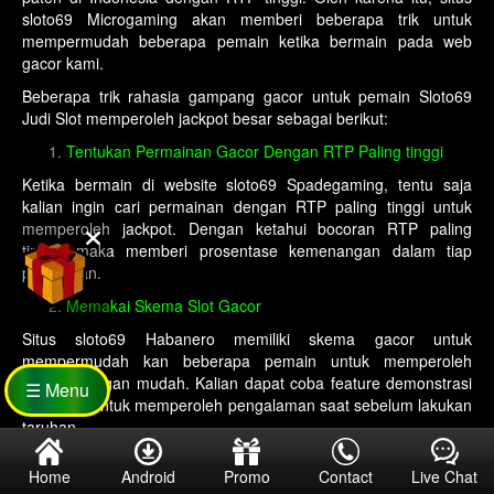
sloto69 Microgaming akan memberi beberapa trik untuk
mempermudah beberapa pemain ketika bermain pada web
gacor kami.
Beberapa trik rahasia gampang gacor untuk pemain Sloto69
Judi Slot memperoleh jackpot besar sebagai berikut:
Tentukan Permainan Gacor Dengan RTP Paling tinggi
Ketika bermain di website sloto69 Spadegaming, tentu saja
kalian ingin cari permainan dengan RTP paling tinggi untuk
memperoleh jackpot. Dengan ketahui bocoran RTP paling
tinggi, maka memberi prosentase kemenangan dalam tiap
permainan.
Memakai Skema Slot Gacor
Situs sloto69 Habanero memiliki skema gacor untuk
mempermudah kan beberapa pemain untuk memperoleh
jackpot dengan mudah. Kalian dapat coba feature demonstrasi
☰ Menu
yang ada untuk memperoleh pengalaman saat sebelum lakukan
taruhan.
Memakai Modal Bermain Seperlunya
Home
Android
Promo
Contact
Live Chat
Situs Sloto69 Judi Tembak Ikan banyak memiliki games gacor