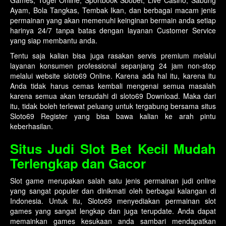
Games, Togel Online, Sportbook Sbobet, Live Casino, Sabung
Ayam, Bola Tangkas, Tembak Ikan, dan berbagai macam jenis
permainan yang akan memenuhi keinginan bermain anda setiap
harinya 24/7 tanpa batas dengan layanan Customer Service
yang siap membantu anda.
Tentu saja kalian bisa juga rasakan servis premium melalui
layanan konsumen professional sepanjang 24 jam non-stop
melalui website sloto69 Online. Karena ada hal itu, karena itu
Anda tidak harus cemas kembali mengenai semua masalah
karena semua akan tersudahi di sloto69 Download. Maka dari
itu, tidak boleh terlewat peluang untuk tergabung bersama situs
Sloto69 Register yang bisa bawa kalian ke arah pintu
keberhasilan.
Situs Judi Slot Bet Kecil Mudah
Terlengkap dan Gacor
Slot game merupakan salah satu jenis permainan judi online
yang sangat populer dan dinikmati oleh berbagai kalangan di
Indonesia. Untuk itu, Sloto69 menyediakan permainan slot
games yang sangat lengkap dan juga terupdate. Anda dapat
memainkan games kesukaan anda sambari mendapatkan