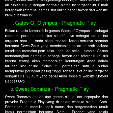
an rupiah cukup dengan bermain slotonline tergacor ini. Simak
berapakah referensi games slot online gacor favorit dari website
kami di bawah ini.
Gates Of Olympus - Pragmatic Play
Bukan rahasia kembali bila games Gates of Olympus ini sebagai
referensi pertama dari situs sloto69 Live sebagai slot online
tergacor saat ini. Anda akan rasakan kesan serunya bermain
bersama Dewa Zeus yang membimbing kalian ke arah jackpot
terselinap memakai petir sakti unggulan beliau. sloto69 Casino
mendatangkan games ini sebagai favorit dan referensi khusus
karena terang akan memberikan keuntungan Anda dalam
taruhan slot online. Selain itu, permainan satu ini sudah
mempunyai peringkat paling tinggi sebagai slot online tergacor
dengan RTP 98,46% yang dapat Anda akses di website Sloto69
Deposit Ovo.
Sweet Bonanza - Pragmatic Play
Sweet Bonanza adalah tipe games slot online terpopuler dari
provider Pragmatic Play yang di dalam website sloto69 Com.
Permainan ini memiliki topik manis dan bergemaskan untuk
kamu permainkan bersama Sloto69 Freebet yang selalu