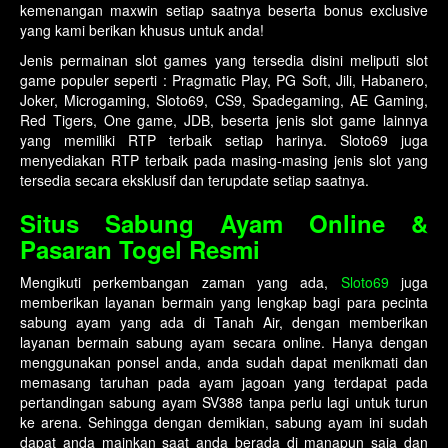
kemenangan maxwin setiap saatnya beserta bonus exclusive
yang kami berikan khusus untuk anda!
Jenis permainan slot games yang tersedia disini meliputi slot
game populer seperti : Pragmatic Play, PG Soft, Jili, Habanero,
Joker, Microgaming, Sloto69, CS9, Spadegaming, AE Gaming,
Red Tigers, One game, JDB, beserta jenis slot game lainnya
yang memiliki RTP terbaik setiap harinya. Sloto69 juga
menyediakan RTP terbaik pada masing-masing jenis slot yang
tersedia secara eksklusif dan terupdate setiap saatnya.
Situs Sabung Ayam Online &
Pasaran Togel Resmi
Mengikuti perkembangan zaman yang ada,
Sloto69
juga
memberikan layanan bermain yang lengkap bagi para pecinta
sabung ayam yang ada di Tanah Air, dengan memberikan
layanan bermain sabung ayam secara online. Hanya dengan
menggunakan ponsel anda, anda sudah dapat menikmati dan
memasang taruhan pada ayam jagoan yang terdapat pada
pertandingan sabung ayam SV388 tanpa perlu lagi untuk turun
ke arena. Sehingga dengan demikian, sabung ayam ini sudah
dapat anda mainkan saat anda berada di manapun saja dan