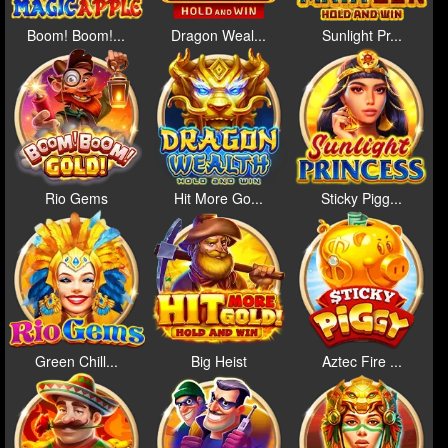
Boom! Boom!...
Dragon Weal...
Sunlight Pr...
Rio Gems
Hit More Go...
Sticky Pigg...
Green Chill...
Big Heist
Aztec Fire ...