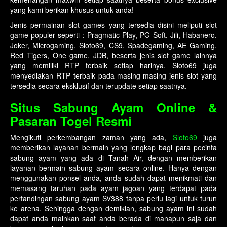
yang kami berikan khusus untuk anda!
Jenis permainan slot games yang tersedia disini meliputi slot
game populer seperti : Pragmatic Play, PG Soft, Jili, Habanero,
Joker, Microgaming, Sloto69, CS9, Spadegaming, AE Gaming,
Red Tigers, One game, JDB, beserta jenis slot game lainnya
yang memiliki RTP terbaik setiap harinya. Sloto69 juga
menyediakan RTP terbaik pada masing-masing jenis slot yang
tersedia secara eksklusif dan terupdate setiap saatnya.
Situs Sabung Ayam Online &
Pasaran Togel Resmi
Mengikuti perkembangan zaman yang ada,
Sloto69
juga
memberikan layanan bermain yang lengkap bagi para pecinta
sabung ayam yang ada di Tanah Air, dengan memberikan
layanan bermain sabung ayam secara online. Hanya dengan
menggunakan ponsel anda, anda sudah dapat menikmati dan
memasang taruhan pada ayam jagoan yang terdapat pada
pertandingan sabung ayam SV388 tanpa perlu lagi untuk turun
ke arena. Sehingga dengan demikian, sabung ayam ini sudah
dapat anda mainkan saat anda berada di manapun saja dan