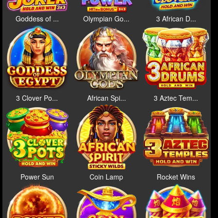
Goddess of ...
Olympian Go...
3 African D...
3 Clover Po...
African Spi...
3 Aztec Tem...
Power Sun
Coin Lamp
Rocket Wins