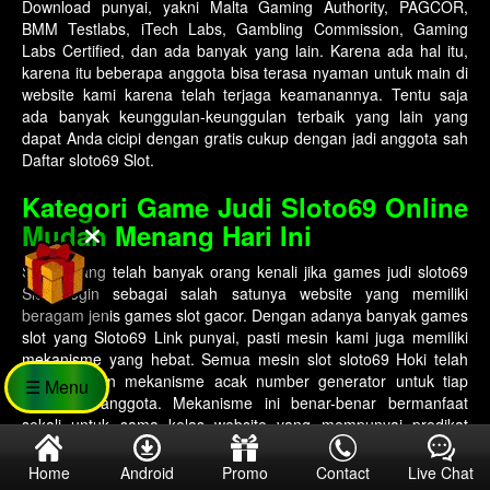
Download punyai, yakni Malta Gaming Authority, PAGCOR,
BMM Testlabs, iTech Labs, Gambling Commission, Gaming
Labs Certified, dan ada banyak yang lain. Karena ada hal itu,
karena itu beberapa anggota bisa terasa nyaman untuk main di
website kami karena telah terjaga keamanannya. Tentu saja
ada banyak keunggulan-keunggulan terbaik yang lain yang
dapat Anda cicipi dengan gratis cukup dengan jadi anggota sah
Daftar sloto69 Slot.
Kategori Game Judi Sloto69 Online
Mudah Menang Hari Ini
Sepeti yang telah banyak orang kenali jika games judi sloto69
Slot Login sebagai salah satunya website yang memiliki
beragam jenis games slot gacor. Dengan adanya banyak games
slot yang Sloto69 Link punyai, pasti mesin kami juga memiliki
mekanisme yang hebat. Semua mesin slot sloto69 Hoki telah
direncanakan mekanisme acak number generator untuk tiap
☰ Menu
beberapa anggota. Mekanisme ini benar-benar bermanfaat
sekali untuk sama kelas website yang mempunyai predikat
sebagai website judi slot online sah dan paling dipercaya di
Indonesia. Karenanya ada mekanisme semacam ini semua
Home
Android
Promo
Contact
Live Chat