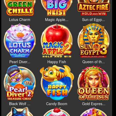
Lotus Charm
Magic Apple...
Sun of Egyp...
Pearl Diver...
Happy Fish
Queen of th...
Black Wolf ...
Candy Boom
Gold Expres...