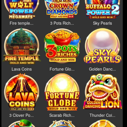
Fire temple...
3 Pots Rich...
Sky Pearls
Lava Coins
Fortune Glo...
Golden Danc...
3 Clover Po...
Scarab Rich...
Thunder Coi...