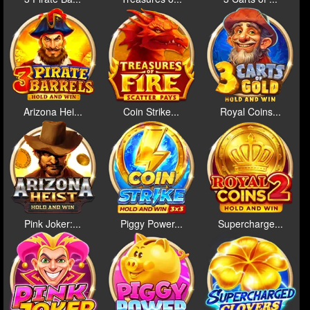
Arizona Hei...
Coin Strike...
Royal Coins...
Pink Joker:...
Piggy Power...
Supercharge...