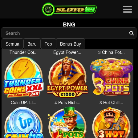
BNG
Semua
Baru
Top
Bonus Buy
Thunder Coi...
Egypt Power...
3 China Pot...
Coin UP: Li...
4 Pots Rich...
3 Hot Chill...