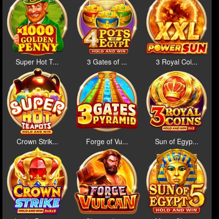
Super Hot T...
3 Gates of ...
3 Royal Coi...
Crown Strik...
Forge of Vu...
Sun of Egyp...