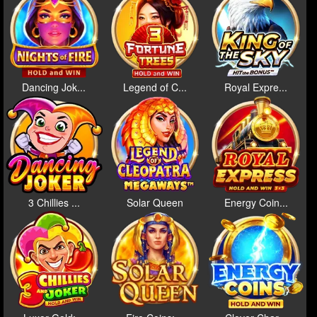
Dancing Jok...
Legend of C...
Royal Expre...
3 Chillies ...
Solar Queen
Energy Coin...