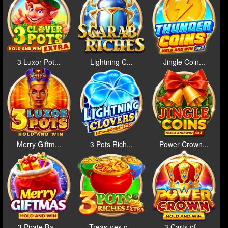
3 Luxor Pot...
Lightning C...
Jingle Coin...
Merry Giftm...
3 Pots Rich...
Power Crown...
3 Pirate Ba...
Treasures o...
3 Carts of ...