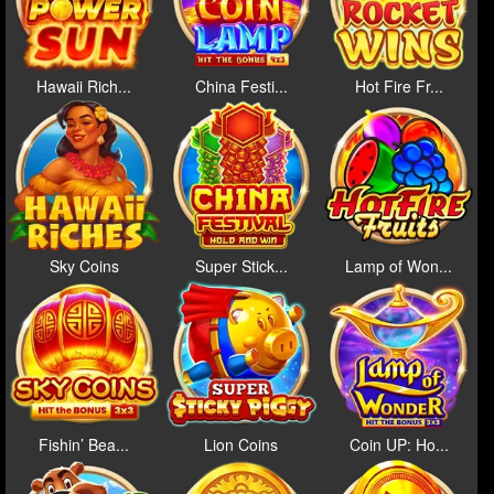
Hawaii Rich...
China Festi...
Hot Fire Fr...
Sky Coins
Super Stick...
Lamp of Won...
Fishin’ Bea...
Lion Coins
Coin UP: Ho...